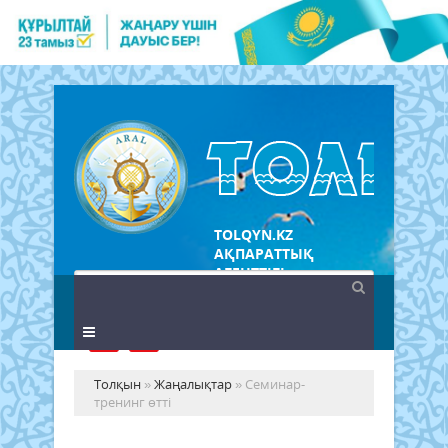
TOLQYN.KZ
АҚПАРАТТЫҚ
АГЕНТТІГІ
Толқын
»
Жаңалықтар
» Семинар-
тренинг өтті