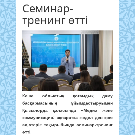
Семинар-
тренинг өтті
Кеше облыстық қоғамдық даму
басқармасының ұйымдастыруымен
Қызылорда қаласында «Медиа және
коммуникация: ақпаратқа жедел ден қою
әдістері» тақырыбында семинар-тренинг
өтті.