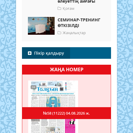
әлеуеттің айғағы
Қоғам
СЕМИНАР-ТРЕНИНГ
ӨТКІЗІЛДІ
Жаңалықтар
Пікір қалдыру
ЖАҢА НОМЕР
№58 (11222)
04.08.2026 ж.