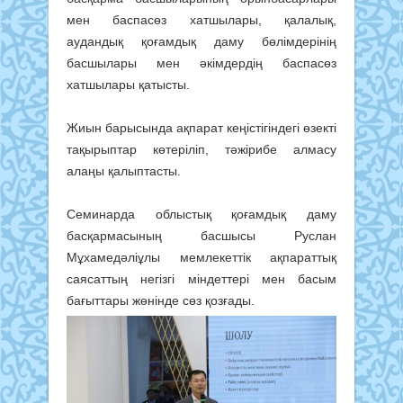
мен баспасөз хатшылары, қалалық,
аудандық қоғамдық даму бөлімдерінің
басшылары мен әкімдердің баспасөз
хатшылары қатысты.
Жиын барысында ақпарат кеңістігіндегі өзекті
тақырыптар көтеріліп, тәжірибе алмасу
алаңы қалыптасты.
Семинарда облыстық қоғамдық даму
басқармасының басшысы
Руслан
Мұхамедәліұлы мемлекеттік ақпараттық
саясаттың негізгі міндеттері мен басым
бағыттары жөнінде сөз қозғады.