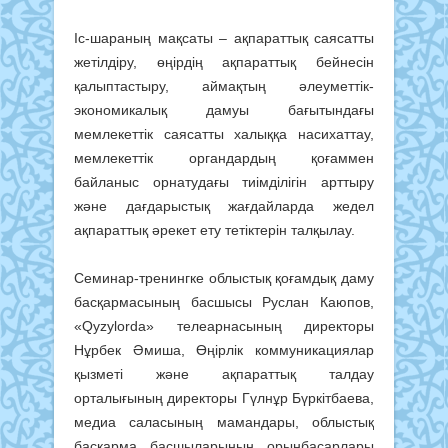
Іс-шараның мақсаты – ақпараттық саясатты
жетілдіру, өңірдің ақпараттық бейнесін
қалыптастыру, аймақтың әлеуметтік-
экономикалық дамуы бағытындағы
мемлекеттік саясатты халыққа насихаттау,
мемлекеттік органдардың қоғаммен
байланыс орнатудағы тиімділігін арттыру
және дағдарыстық жағдайларда жедел
ақпараттық әрекет ету тетіктерін талқылау.
Семинар-тренингке облыстық қоғамдық даму
басқармасының басшысы Руслан Каюпов,
«Qyzylorda» телеарнасының директоры
Нұрбек Әмиша, Өңірлік коммуникациялар
қызметі және ақпараттық талдау
орталығының директоры Гүлнұр Бүркітбаева,
медиа саласының мамандары, облыстық
басқарма басшыларының орынбасарлары