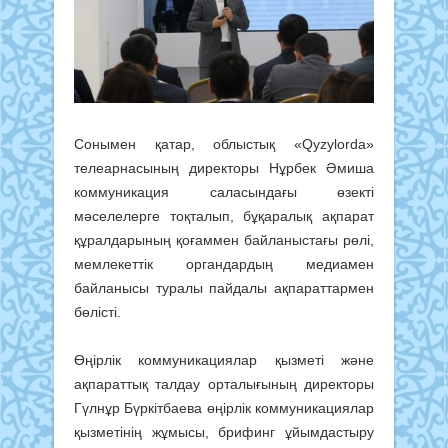
Сонымен қатар, облыстық «Qyzylorda»
телеарнасының директоры Нұрбек Әмиша
коммуникация саласындағы өзекті
мәселелерге тоқталып, бұқаралық ақпарат
құралдарының қоғаммен байланыстағы рөлі,
мемлекеттік органдардың медиамен
байланысы туралы пайдалы ақпараттармен
бөлісті.
Өңірлік коммуникациялар қызметі және
ақпараттық талдау орталығының директоры
Гүлнұр Бүркітбаева өңірлік коммуникациялар
қызметінің жұмысы, брифинг ұйымдастыру