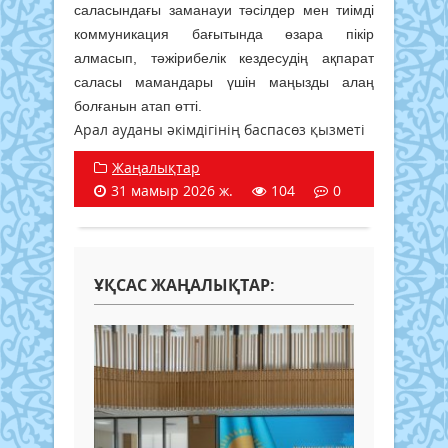
саласындағы заманауи тәсілдер мен тиімді
коммуникация бағытында өзара пікір
алмасып, тәжірибелік кездесудің ақпарат
саласы мамандары үшін маңызды алаң
болғанын атап өтті.
Арал ауданы әкімдігінің баспасөз қызметі
Жаңалықтар
31 мамыр 2026 ж.
104
0
ҰҚСАС ЖАҢАЛЫҚТАР: