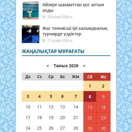
Айзере шахматтан қос алтын
алды
28 шілде 2026 ж.
Жас теннисші ірі халықаралық
турнирде үздіктер
27 шілде 2026 ж.
ЖАҢАЛЫҚТАР МҰРАҒАТЫ
«
Тамыз 2026 »
Дс
Сс
Ср
Бс
Жм
Сб
Жс
1
2
3
4
5
6
7
8
9
10
11
12
13
14
15
16
17
18
19
20
21
22
23
24
25
26
27
28
29
30