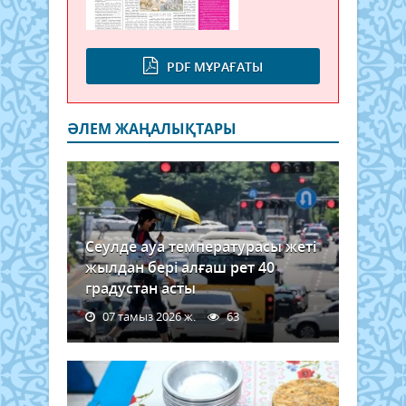
PDF МҰРАҒАТЫ
ӘЛЕМ ЖАҢАЛЫҚТАРЫ
Сеулде ауа температурасы жеті
жылдан бері алғаш рет 40
градустан асты
07 тамыз 2026 ж.
63