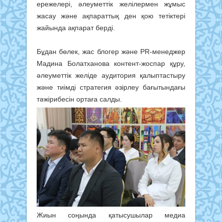
ережелері, әлеуметтік желілермен жұмыс
жасау және ақпараттық ден қою тетіктері
жайында ақпарат берді.
Бұдан бөлек, жас блогер және PR-менеджер
Мадина Болатханова контент-жоспар құру,
әлеуметтік желіде аудитория қалыптастыру
және тиімді стратегия әзірлеу бағытындағы
тәжірибесін ортаға салды.
Жиын соңында қатысушылар медиа