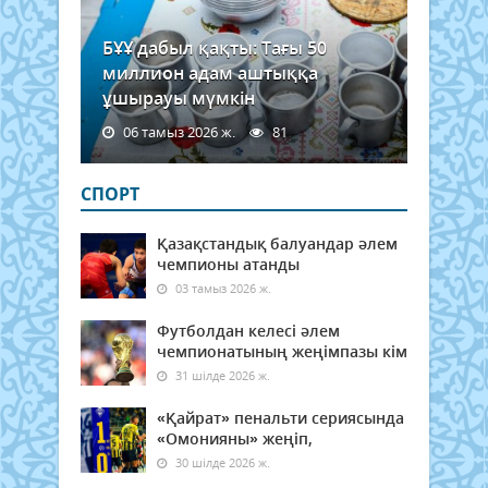
БҰҰ дабыл қақты: Тағы 50
миллион адам аштыққа
ұшырауы мүмкін
06 тамыз 2026 ж.
81
СПОРТ
Қазақстандық балуандар әлем
чемпионы атанды
03 тамыз 2026 ж.
Футболдан келесі әлем
чемпионатының жеңімпазы кім
31 шілде 2026 ж.
«Қайрат» пенальти сериясында
«Омонияны» жеңіп,
30 шілде 2026 ж.