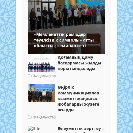
«Мемлекеттік рәміздер –
тәуелсіздік символы» атты
облыстық семинар өтті
Қоғамдық Даму
басқармасы жылды
қорытындылады
Жаңалықтар
Өңірлік
коммуникациялар
қызметі жаңашыл
жобаларды жүзеге
асырды
Жаңалықтар
Әлеуметтік зерттеу –