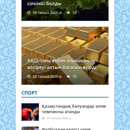
сілкінісі болды
09 тамыз 2026 ж.
53
АҚШ-тағы еңбек нарығының
әлсіреуі алтын бағасын өсірді
08 тамыз 2026 ж.
75
СПОРТ
Қазақстандық балуандар әлем
чемпионы атанды
03 тамыз 2026 ж.
Футболдан келесі әлем