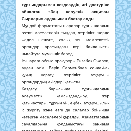
тұрғындарымен кездесудің игі дәстүріне
айналған «Заң керуені» акциясы
Сырдария ауданынан бастау алды.
Мұндай форматтағы шаралар тұрғындардың
өзекті мәселелерін тыңдап, жергілікті жерде
жедел шешуге, халық пен мемлекеттік
органдар арасындағы кері байланысты
нығайтуға мүмкіндік береді.
Іс-шараға облыс прокуроры Ризабек Ожаров,
аудан әкімі Берік Сәрменбаев сондай-ақ
құқық қорғау, жергілікті атқарушы
органдардың өкілдері қатысты.
Кездесу барысында тұрғындардың
әлеуметтік қамсыздандыру, жер
қатынастары, тұрғын үй, еңбек, атқарушылық
іс жүргізу және өзге де салалар бойынша
көтерген мәселелері қаралды. Азаматтардың
сауалдарына қолданыстағы заңнама
талаптарына сәйкес түсіндірмелер берілді.