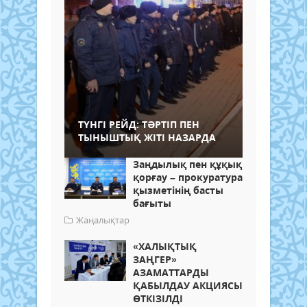
ТҮНГІ РЕЙД: ТӘРТІП ПЕН
ТЫНЫШТЫҚ ЖІТІ НАЗАРДА
Заңдылық пен құқық
қорғау – прокуратура
қызметінің басты
бағыты
Жаңалықтар
«ХАЛЫҚТЫҚ
ЗАҢГЕР»
АЗАМАТТАРДЫ
ҚАБЫЛДАУ АКЦИЯСЫ
ӨТКІЗІЛДІ