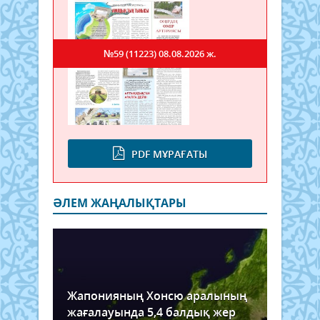
№59 (11223)
08.08.2026 ж.
PDF МҰРАҒАТЫ
ӘЛЕМ ЖАҢАЛЫҚТАРЫ
Жапонияның Хонсю аралының
жағалауында 5,4 балдық жер