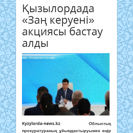
Қызылордада
«Заң керуені»
акциясы бастау
алды
Kyzylorda-news.kz
Облыстық
прокуратураның ұйымдастыруымен өңір