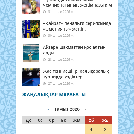
чемпионатының жеңімпазы кім
31 шілде 2026 ж.
«Қайрат» пенальти сериясында
«Омонияны» жеңіп,
30 шілде 2026 ж.
Айзере шахматтан қос алтын
алды
28 шілде 2026 ж.
Жас теннисші ірі халықаралық
турнирде үздіктер
27 шілде 2026 ж.
ЖАҢАЛЫҚТАР МҰРАҒАТЫ
«
Тамыз 2026 »
Дс
Сс
Ср
Бс
Жм
Сб
Жс
1
2