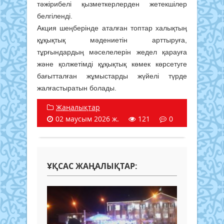
тәжірибелі қызметкерлерден жетекшілер
белгіленді.
Акция шеңберінде аталған топтар халықтың
құқықтық мәдениетін арттыруға,
тұрғындардың мәселелерін жедел қарауға
және қолжетімді құқықтық көмек көрсетуге
бағытталған жұмыстарды жүйелі түрде
жалғастыратын болады.
Жаңалықтар
02 маусым 2026 ж.
121
0
ҰҚСАС ЖАҢАЛЫҚТАР: