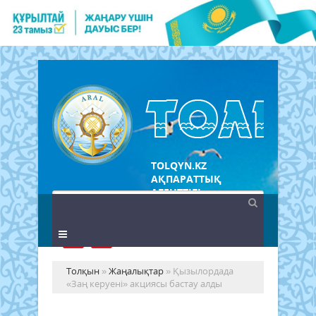
TOLQYN.KZ
АҚПАРАТТЫҚ
АГЕНТТІГІ
Толқын
»
Жаңалықтар
» Қызылордада
«Заң керуені» акциясы бастау алды