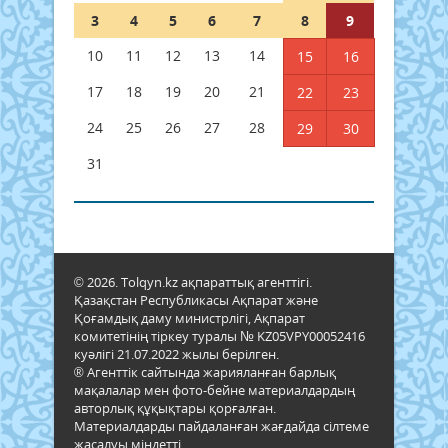
3
4
5
6
7
8
9
10
11
12
13
14
15
16
17
18
19
20
21
22
23
24
25
26
27
28
29
30
31
© 2026. Tolqyn.kz ақпараттық агенттігі.
Қазақстан Республикасы Ақпарат және
Қоғамдық даму министрлігі, Ақпарат
комитетінің тіркеу туралы № KZ05VPY00052416
куәлігі 21.07.2022 жылы берілген.
® Агенттік сайтында жарияланған барлық
мақалалар мен фото-бейне материалдардың
авторлық құқықтары қорғалған.
Материалдарды пайдаланған жағдайда сілтеме
жасалуы міндетті.