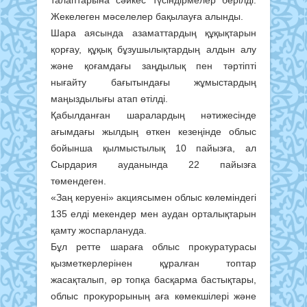
Жекелеген мәселелер бақылауға алынды.
Шара аясында азаматтардың құқықтарын
қорғау, құқық бұзушылықтардың алдын алу
және қоғамдағы заңдылық пен тәртіпті
нығайту бағытындағы жұмыстардың
маңыздылығы атап өтілді.
Қабылданған шаралардың нәтижесінде
ағымдағы жылдың өткен кезеңінде облыс
бойынша қылмыстылық 10 пайызға, ал
Сырдария ауданында 22 пайызға
төмендеген.
«Заң керуені» акциясымен облыс көлеміндегі
135 елді мекендер мен аудан орталықтарын
қамту жоспарлануда.
Бұл ретте шараға облыс прокуратурасы
қызметкерлерінен құралған топтар
жасақталып, әр топқа басқарма бастықтары,
облыс прокурорының аға көмекшілері және