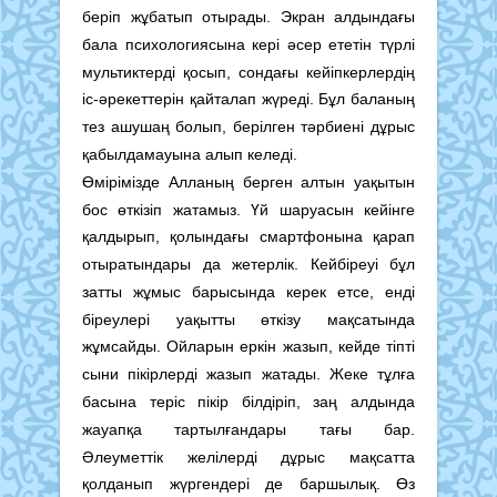
беріп жұбатып отырады. Экран алдындағы
бала психологиясына кері әсер ететін түрлі
мультиктерді қосып, сондағы кейіпкерлердің
іс-әрекеттерін қайталап жүреді. Бұл баланың
тез ашушаң болып, берілген тәрбиені дұрыс
қабылдамауына алып келеді.
Өмірімізде Алланың берген алтын уақытын
бос өткізіп жатамыз. Үй шаруасын кейінге
қалдырып, қолындағы смартфонына қарап
отыратындары да жетерлік. Кейбіреуі бұл
затты жұмыс барысында керек етсе, енді
біреулері уақытты өткізу мақсатында
жұмсайды. Ойларын еркін жазып, кейде тіпті
сыни пікірлерді жазып жатады. Жеке тұлға
басына теріс пікір білдіріп, заң алдында
жауапқа тартылғандары тағы бар.
Әлеуметтік желілерді дұрыс мақсатта
қолданып жүргендері де баршылық. Өз