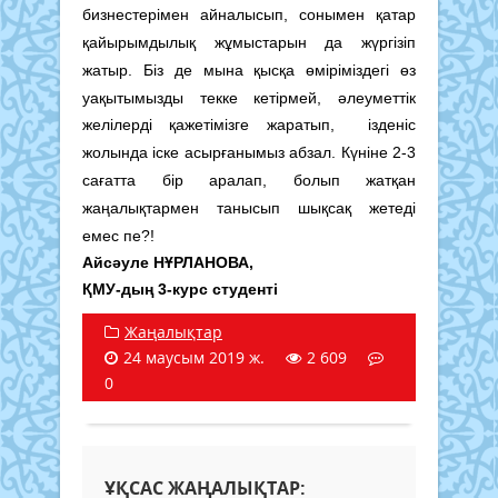
бизнестерімен айналысып, сонымен қатар
қайырымдылық жұмыстарын да жүргізіп
жатыр. Біз де мына қысқа өміріміздегі өз
уақытымызды текке кетірмей, әлеуметтік
желілерді қажетімізге жаратып, ізденіс
жолында іске асырғанымыз абзал. Күніне 2-3
сағатта бір аралап, болып жатқан
жаңалықтармен танысып шықсақ жетеді
емес пе?!
Айсәуле НҰРЛАНОВА,
ҚМУ-дың 3-курс студенті
Жаңалықтар
24 маусым 2019 ж.
2 609
0
ҰҚСАС ЖАҢАЛЫҚТАР: