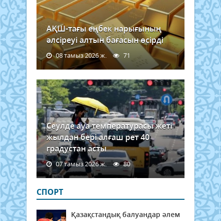
АҚШ-тағы еңбек нарығының
әлсіреуі алтын бағасын өсірді
08 тамыз 2026 ж.
71
Сеулде ауа температурасы жеті
жылдан бері алғаш рет 40
градустан асты
07 тамыз 2026 ж.
80
СПОРТ
Қазақстандық балуандар әлем