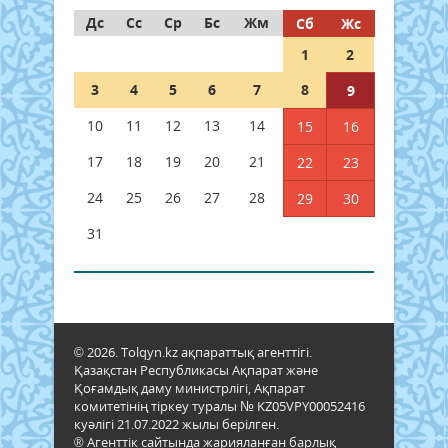
Дс
Сс
Ср
Бс
Жм
Сб
Жс
1
2
3
4
5
6
7
8
9
10
11
12
13
14
15
16
17
18
19
20
21
22
23
24
25
26
27
28
29
30
31
© 2026. Tolqyn.kz ақпараттық агенттігі.
Қазақстан Республикасы Ақпарат және
Қоғамдық даму министрлігі, Ақпарат
комитетінің тіркеу туралы № KZ05VPY00052416
куәлігі 21.07.2022 жылы берілген.
® Агенттік сайтында жарияланған барлық