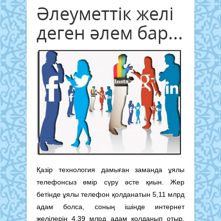
Әлеуметтік желі
деген әлем бар...
Қазір технология дамыған заманда ұялы
телефонсыз өмір сүру әсте қиын. Жер
бетінде ұялы телефон қолданатын 5,11 млрд
адам болса, соның ішінде интернет
желілерін 4,39 млрд адам қолданып отыр.