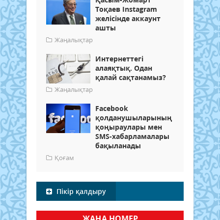
Тоқаев Instagram
желісінде аккаунт
ашты
Жаңалықтар
Интернеттегі
алаяқтық. Одан
қалай сақтанамыз?
Жаңалықтар
Facebook
қолданушыларының
қоңыраулары мен
SMS-хабарламалары
бақыланады
Қоғам
Пікір қалдыру
ЖАҢА НОМЕР