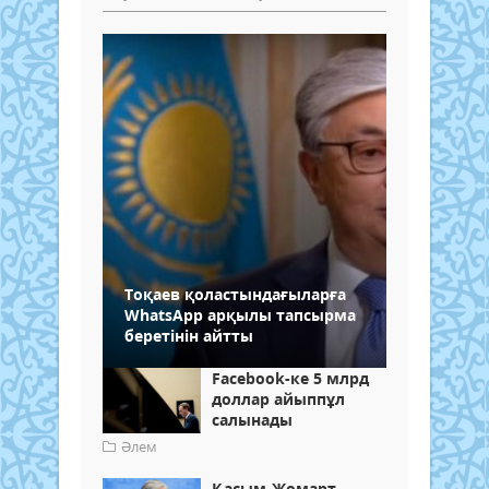
Тоқаев қоластындағыларға
WhatsApp арқылы тапсырма
беретінін айтты
Facebook-ке 5 млрд
доллар айыппұл
салынады
Әлем
Қасым-Жомарт