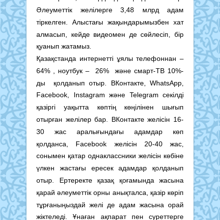
Әлеуметтік желілерге 3,48 млрд адам
тіркелген. Алыстағы жақындарымызбен хат
алмасып, кейде видеомен де сөйлесіп, бір
қуанып жатамыз.
Қазақстанда интернетті ұялы телефоннан –
64% , ноутбук – 26% және смарт-ТВ 10%-
ды қолданып отыр. ВКонтакте, WhatsApp,
Facebook, Instagram және Telegram секілді
қазіргі уақытта көптің көңілінен шығып
отырған желілер бар. ВКонтакте желісін 16-
30 жас аралығындағы адамдар көп
қолданса, Facebook желісін 20-40 жас,
сонымен қатар однаклассники желісін көбіне
үлкен жастағы ересек адамдар қолданып
отыр. Ертеректе қазақ қоғамында жасына
қарай әлеуметтік орны анықталса, қазір көріп
тұрғаныңыздай желі де адам жасына орай
жіктеледі. Ұнаған ақпарат пен суреттерге