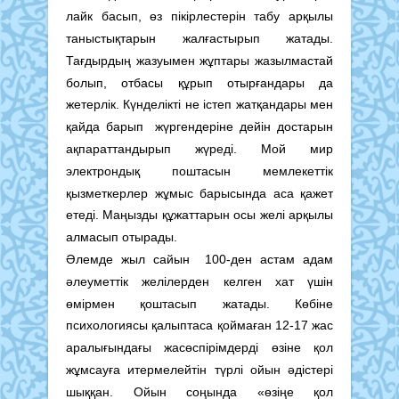
лайк басып, өз пікірлестерін табу арқылы
таныстықтарын жалғастырып жатады.
Тағдырдың жазуымен жұптары жазылмастай
болып, отбасы құрып отырғандары да
жетерлік. Күнделікті не істеп жатқандары мен
қайда барып жүргендеріне дейін достарын
ақпараттандырып жүреді. Мой мир
электрондық поштасын мемлекеттік
қызметкерлер жұмыс барысында аса қажет
етеді. Маңызды құжаттарын осы желі арқылы
алмасып отырады.
Әлемде жыл сайын 100-ден астам адам
әлеуметтік желілерден келген хат үшін
өмірмен қоштасып жатады. Көбіне
психологиясы қалыптаса қоймаған 12-17 жас
аралығындағы жасөспірімдерді өзіне қол
жұмсауға итермелейтін түрлі ойын әдістері
шыққан. Ойын соңында «өзіңе қол