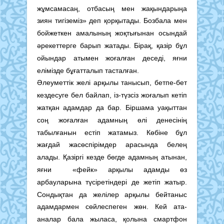
жұмсамасаң, отбасың мен жақындарыңа
зиян тигіземіз» деп қорқытады. Бозбала мен
бойжеткен амалының жоқтығынан осындай
әрекеттерге барып жатады. Бірақ, қазір бұл
ойындар атымен жоғалған деседі, яғни
елімізде бұғатталып тасталған.
Әлеуметтік желі арқылы танысып, бетпе-бет
кездесуге бел байлап, із-түзсіз жоғалып кетіп
жатқан адамдар да бар. Біршама уақыттан
соң жоғалған адамның өлі денесінің
табылғанын естіп жатамыз. Көбіне бұл
жағдай жасөспірімдер арасында белең
алады. Қазіргі кезде бөгде адамның атынан,
яғни «фейк» арқылы адамды өз
арбауларына түсіретіндері де жетіп жатыр.
Сондықтан да желілер арқылы бейтаныс
адамдармен сөйлеспеген жөн. Кей ата-
аналар бала жыласа, қолына смартфон