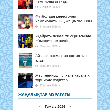
чемпионы атанды
03 тамыз 2026 ж.
Футболдан келесі әлем
чемпионатының жеңімпазы кім
31 шілде 2026 ж.
«Қайрат» пенальти сериясында
«Омонияны» жеңіп,
30 шілде 2026 ж.
Айзере шахматтан қос алтын
алды
28 шілде 2026 ж.
Жас теннисші ірі халықаралық
турнирде үздіктер
27 шілде 2026 ж.
ЖАҢАЛЫҚТАР МҰРАҒАТЫ
«
Тамыз 2026 »