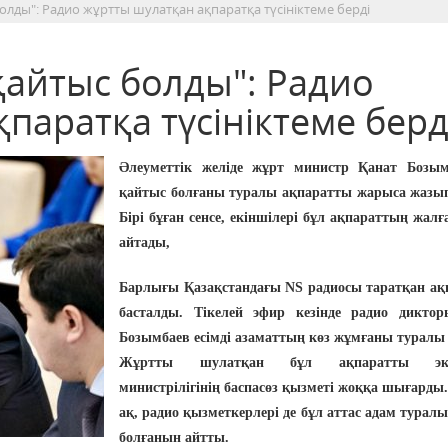
олды": Радио жұртты шулатқан ақпаратқа түсініктеме берді
қайтыс болды": Радио
паратқа түсініктеме берд
Әлеуметтік желіде жұрт министр Қанат Бозы
қайтыс болғаны туралы ақпаратты жарыса жазы
Бірі бұған сенсе, екіншілері бұл ақпараттың жалғ
айтады,
Барлығы Қазақстандағы NS радиосы таратқан ақ
басталды. Тікелей эфир кезінде радио дикто
Бозымбаев есімді азаматтың көз жұмғаны туралы
Жұртты шулатқан бұл ақпаратты эко
министрілігінің баспасөз қызметі жоққа шығарды.
ақ, радио қызметкерлері де бұл аттас адам турал
болғанын айтты.