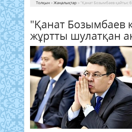
Толқын
»
Жаңалықтар
» "Қанат Бозымбаев қайтыс б
"Қанат Бозымбаев 
жұртты шулатқан ақ