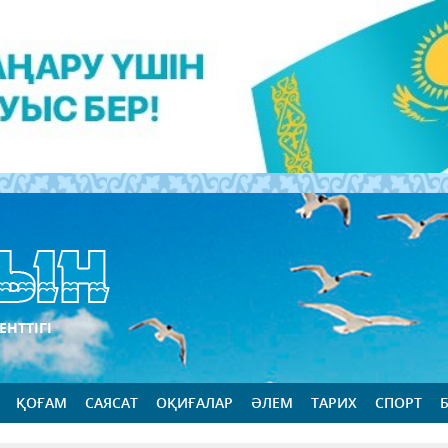
ЕНТТІГІ
ҚОҒАМ
САЯСАТ
ОҚИҒАЛАР
ӘЛЕМ
ТАРИХ
СПОРТ