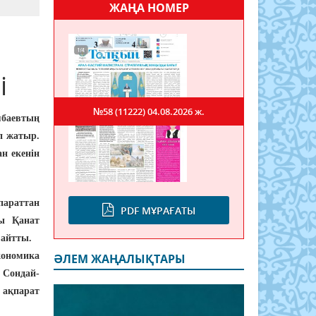
ЖАҢА НОМЕР
і
№58 (11222)
04.08.2026 ж.
мбаевтың
п жатыр.
ан екенін
параттан
PDF МҰРАҒАТЫ
ры Қанат
 айтты.
номика
ӘЛЕМ ЖАҢАЛЫҚТАРЫ
 Сондай-
ы ақпарат