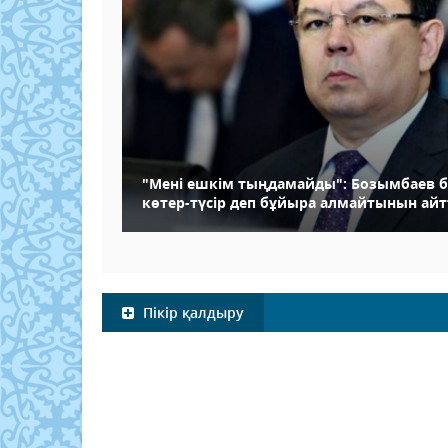
"Мені ешкім тыңдамайды": Бозымбаев б
көтер-түсір деп бұйыра алмайтынын ай
Пікір қалдыру