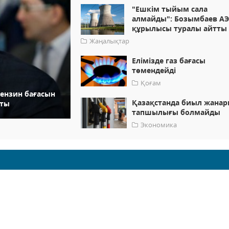
"Ешкім тыйым сала
алмайды": Бозымбаев А
құрылысы туралы айтты
Жаңалықтар
Елімізде газ бағасы
төмендейді
Қоғам
ензин бағасын
Қазақстанда биыл жана
тты
тапшылығы болмайды
Экономика