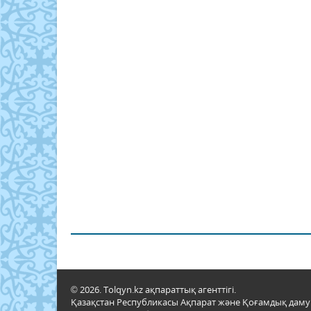
© 2026. Tolqyn.kz ақпараттық агенттігі.
Қазақстан Республикасы Ақпарат және Қоғамдық даму м