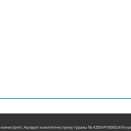
инистрлігі, Ақпарат комитетінің тіркеу туралы № KZ05VPY00052416 куә