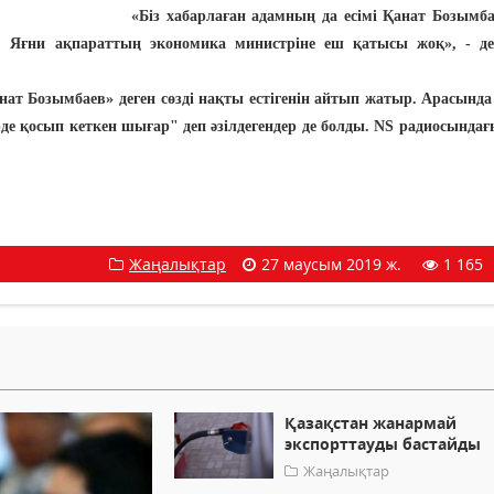
«Біз хабарлаған адамның да есімі Қанат Бозымба
 Яғни ақпараттың экономика министріне еш қатысы жоқ», - де
т Бозымбаев» деген сөзді нақты естігенін айтып жатыр. Арасында
де қосып кеткен шығар" деп әзілдегендер де болды. NS радиосындағ
Жаңалықтар
27 маусым 2019 ж.
1 165
Қазақстан жанармай
экспорттауды бастайды
Жаңалықтар