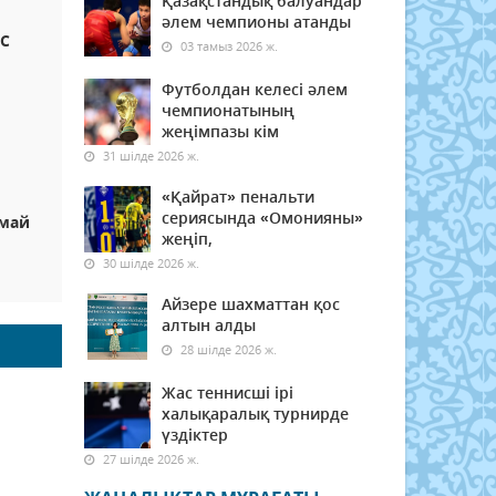
Қазақстандық балуандар
әлем чемпионы атанды
ЭС
03 тамыз 2026 ж.
Футболдан келесі әлем
чемпионатының
жеңімпазы кім
31 шілде 2026 ж.
«Қайрат» пенальти
сериясында «Омонияны»
рмай
жеңіп,
30 шілде 2026 ж.
Айзере шахматтан қос
алтын алды
28 шілде 2026 ж.
Жас теннисші ірі
халықаралық турнирде
үздіктер
27 шілде 2026 ж.