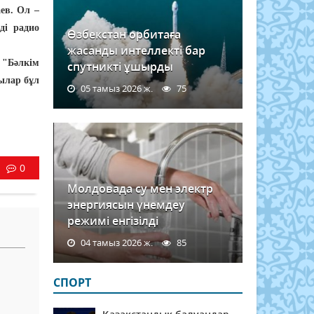
ев. Ол –
ді радио
Өзбекстан орбитаға
жасанды интеллекті бар
 "Бәлкім
спутникті ұшырды
ылар бұл
05 тамыз 2026 ж.
75
0
Молдовада су мен электр
энергиясын үнемдеу
режимі енгізілді
04 тамыз 2026 ж.
85
СПОРТ