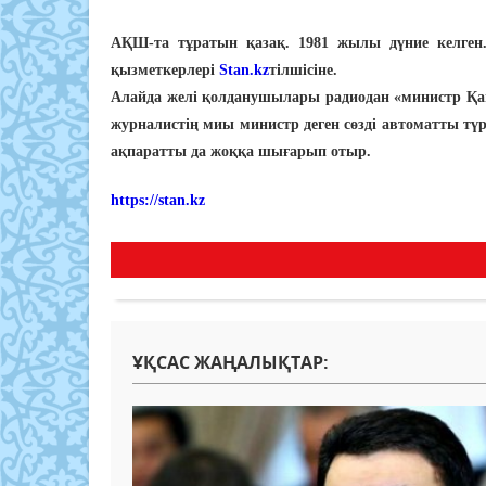
АҚШ-та тұратын қазақ. 1981 жылы дүние келген.
қызметкерлері
Stan.kz
тілшісіне.
Алайда желі қолданушылары радиодан «министр Қана
журналистің миы министр деген сөзді автоматты түр
ақпаратты да жоққа шығарып отыр.
https://stan.kz
ҰҚСАС ЖАҢАЛЫҚТАР: