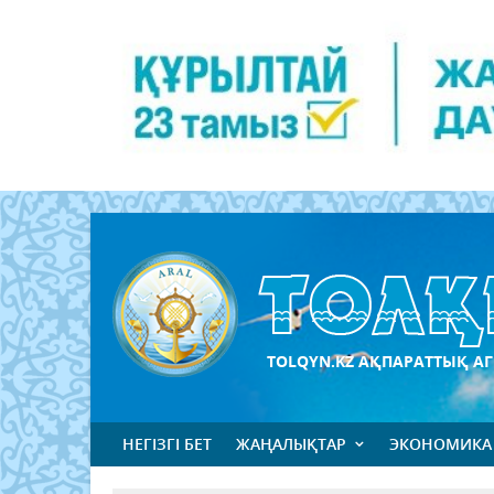
TOLQYN.KZ АҚПАРАТТЫҚ АГ
НЕГІЗГІ БЕТ
ЖАҢАЛЫҚТАР
ЭКОНОМИКА