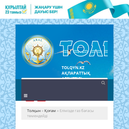
TOLQYN.KZ
АҚПАРАТТЫҚ
АГЕНТТІГІ
Толқын
»
Қоғам
» Елімізде газ бағасы
төмендейді