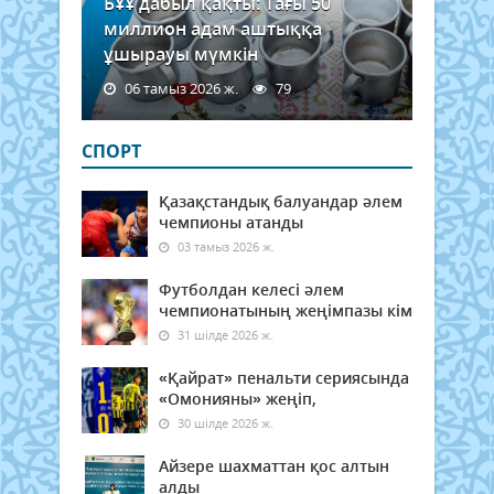
БҰҰ дабыл қақты: Тағы 50
миллион адам аштыққа
ұшырауы мүмкін
06 тамыз 2026 ж.
79
СПОРТ
Қазақстандық балуандар әлем
чемпионы атанды
03 тамыз 2026 ж.
Футболдан келесі әлем
чемпионатының жеңімпазы кім
31 шілде 2026 ж.
«Қайрат» пенальти сериясында
«Омонияны» жеңіп,
30 шілде 2026 ж.
Айзере шахматтан қос алтын
алды