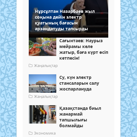
Нұрсұлтан Назарбаев жыл
соңына дейін электр
қуатының бағасын
арзандатуды тапсырды
Сағынтаев: Наурыз
мейрамы келе
жатыр, баға күрт өсіп
кетпесін!
Жаңалықтар
Су, күн электр
стансаларын салу
жоспарлануда
Жаңалықтар
Қазақстанда биыл
жанармай
тапшылығы
болмайды
Экономика