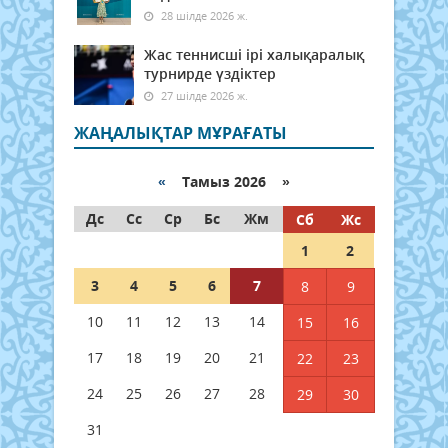
28 шілде 2026 ж.
Жас теннисші ірі халықаралық
турнирде үздіктер
27 шілде 2026 ж.
ЖАҢАЛЫҚТАР МҰРАҒАТЫ
«
Тамыз 2026 »
Дс
Сс
Ср
Бс
Жм
Сб
Жс
1
2
3
4
5
6
7
8
9
10
11
12
13
14
15
16
17
18
19
20
21
22
23
24
25
26
27
28
29
30
31