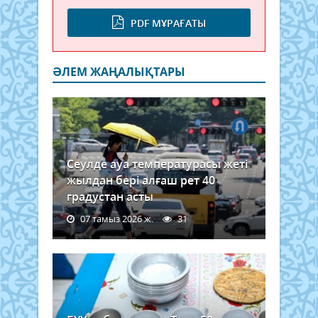
PDF МҰРАҒАТЫ
ӘЛЕМ ЖАҢАЛЫҚТАРЫ
Сеулде ауа температурасы жеті
жылдан бері алғаш рет 40
градустан асты
07 тамыз 2026 ж.
31