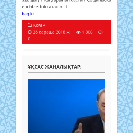
енгізілетінін атап өтті.
baq.kz
Қоғам
26 қараша 2018 ж.
1 808
0
ҰҚСАС ЖАҢАЛЫҚТАР: