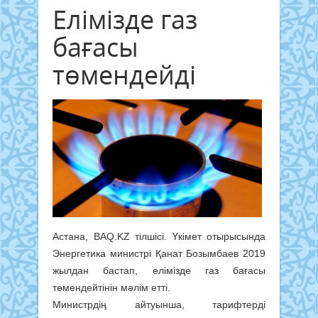
Елімізде газ
бағасы
төмендейді
Астана, BAQ.KZ тілшісі. Үкімет отырысында
Энергетика министрі Қанат Бозымбаев 2019
жылдан бастап, елімізде газ бағасы
төмендейтінін мәлім етті.
Министрдің айтуынша, тарифтерді