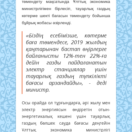
төмендету мақсатында Ұлттық экономика
министрлігімен бірлесіп, тауарлық газдың
көтерме шекті бағасын төмендету бойынша
бұйрық жобасы әзірленді.
«Біздің есебімізше, көтерме
баға төмендесе, 2019 жылдың
қаңтарынан бастап өңірлерге
байланысты 12%-тен 22%-ға
дейін газды пайдаланатын
электр станциялар үшін
тауарлық газдың түпкілікті
бағасы арзандайды», - деді
министр.
Осы орайда ол тұрғындарға, әрі жылу мен
электр энергиясын өндіретін отын-
энергетикалық кешені үшін тауарлық
газдың бөлшек сауда бағасы деңгейін
Ұлттық экономика министрлігі