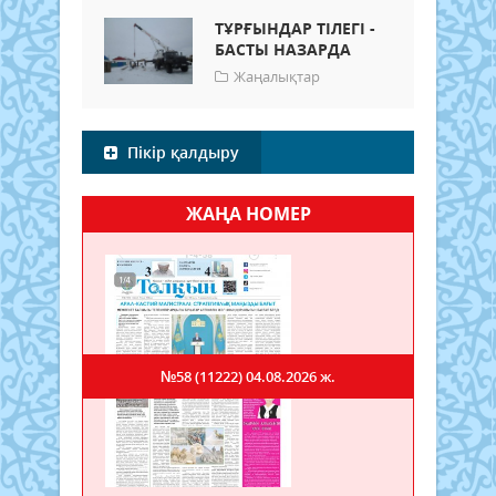
ТҰРҒЫНДАР ТІЛЕГІ -
БАСТЫ НАЗАРДА
Жаңалықтар
Пікір қалдыру
ЖАҢА НОМЕР
№58 (11222)
04.08.2026 ж.