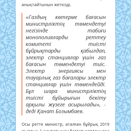
анықтайтынын жеткізді.
«Газдың көтерме бағасын
министрліктің төмендетуі
негізінде табиғи
монополияларды реттеу
комитеті тиісті
бұйрықтарды қабылдап,
электр станциялар үшін газ
бағасын төмендетуі тиіс.
Электр энергиясы мен
тауарлық газ бағалары электр
станциялар үшін төмендейді.
Бұл шара министрліктің
тиісті бұйырығын бекіту
арқылы жүзеге асырылады», -
деді Қанат Бозымбаев.
Осы ретте министр, аталған бұйрық 2019
жылдың 1 қаңтарынан бастап қолданысқа