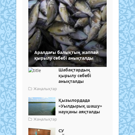
Аралдағы балықтың жаппай
қырылу себебі анықталды
Шабақтардың
қырылу себебі
анықталды
Жаңалықтар
Қызылордада
«Уылдырық шашу»
науқаны аяқталды
Жаңалықтар
СУ