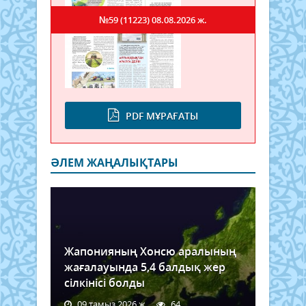
№59 (11223)
08.08.2026 ж.
PDF МҰРАҒАТЫ
ӘЛЕМ ЖАҢАЛЫҚТАРЫ
Жапонияның Хонсю аралының
жағалауында 5,4 балдық жер
сілкінісі болды
09 тамыз 2026 ж.
64