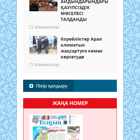
АЙДЫНДАРЫНДАҒЫ
ҚАУІПСІЗДІК
МӘСЕЛЕСІ
ТАЛДАНДЫ
Жаңалықтар
Корейліктер Арал
климатын
жақсартуға көмек
көрсетуде
Жаңалықтар
Пікір қалдыру
ЖАҢА НОМЕР