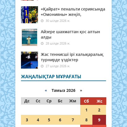
«Қайрат» пенальти сериясында
«Омонияны» жеңіп,
30 шілде 2026 ж.
Айзере шахматтан қос алтын
алды
28 шілде 2026 ж.
Жас теннисші ірі халықаралық
турнирде үздіктер
27 шілде 2026 ж.
ЖАҢАЛЫҚТАР МҰРАҒАТЫ
«
Тамыз 2026 »
Дс
Сс
Ср
Бс
Жм
Сб
Жс
1
2
3
4
5
6
7
8
9