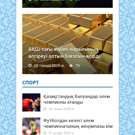
АҚШ-тағы еңбек нарығының
әлсіреуі алтын бағасын өсірді
08 тамыз 2026 ж.
79
СПОРТ
Қазақстандық балуандар әлем
чемпионы атанды
03 тамыз 2026 ж.
Футболдан келесі әлем
чемпионатының жеңімпазы кім
31 шілде 2026 ж.