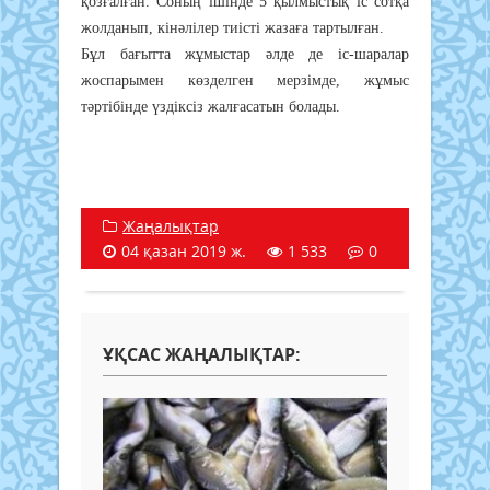
қозғалған. Соның ішінде 5 қылмыстық іс сотқа
жолданып, кінәлілер тиісті жазаға тартылған.
Бұл бағытта жұмыстар әлде де іс-шаралар
жоспарымен көзделген мерзімде, жұмыс
тәртібінде үздіксіз жалғасатын болады.
Жаңалықтар
04 қазан 2019 ж.
1 533
0
ҰҚСАС ЖАҢАЛЫҚТАР: