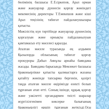
бөлімінің басшысы Е.Есіркепов, Арал орман
және жануарлар дүниесін қорғау жөніндегі
мекемесінің директоры Т.Емекешов және кіші
Арал теңізінің табиғат пайдаланушылары
қатысты.
Мәжілістің күн тәртібінде жануарлар дүниесінің
қорғалуын және орнықты пайдаланылуын
қамтамасыз ету мәселесі қаралды.
Аталған мәселе турасында ең алдымен
Қызылорда облысының табиғат қорғау
прокуроры Дабыл Аянұлы арнайы баяндама
жасады. Баяндама барысында Мемлекет басшысы
браконьерлікке қатысты қылмыстарға жазаны
қатайту жөнінде тапсырма бергенін, қазіргі
таңда аталған мәселе өңірімізде өзекті болып
тұрғанын атап өтті. Соның ішінде, құқық қорғау
және уәкілетті органдармен тиісті шаралар
жүргізілгенімен көксерке балығының
браконьерлігі өршіп тұрғанын жеткізді.Осы