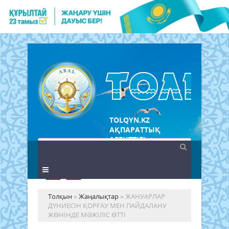
TOLQYN.KZ
АҚПАРАТТЫҚ
АГЕНТТІГІ
Толқын
»
Жаңалықтар
» ЖАНУАРЛАР
ДҮНИЕСІН ҚОРҒАУ МЕН ПАЙДАЛАНУ
ЖӨНІНДЕ МӘЖІЛІС ӨТТІ