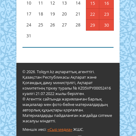
10
11
12
13
14
15
16
17
18
19
20
21
22
23
24
25
26
27
28
29
30
31
© 2026. Tolqyn.kz ақпараттық агенттігі.
Қазақстан Республикасы Ақпарат және
Қоғамдық даму министрлігі, Ақпарат
комитетінің тіркеу туралы № KZ05VPY00052416
куәлігі 21.07.2022 жылы берілген.
® Агенттік сайтында жарияланған барлық
мақалалар мен фото-бейне материалдардың
авторлық құқықтары қорғалған.
Материалдарды пайдаланған жағдайда сілтеме
жасалуы міндетті.
Меншік иесі:
«Сыр медиа»
ЖШС.