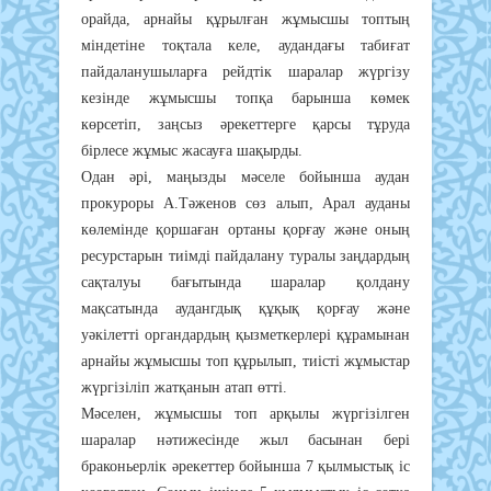
орайда, арнайы құрылған жұмысшы топтың
міндетіне тоқтала келе, аудандағы табиғат
пайдаланушыларға рейдтік шаралар жүргізу
кезінде жұмысшы топқа барынша көмек
көрсетіп, заңсыз әрекеттерге қарсы тұруда
бірлесе жұмыс жасауға шақырды.
Одан әрі, маңызды мәселе бойынша аудан
прокуроры А.Тәженов сөз алып, Арал ауданы
көлемінде қоршаған ортаны қорғау және оның
ресурстарын тиімді пайдалану туралы заңдардың
сақталуы бағытында шаралар қолдану
мақсатында аудангдық құқық қорғау және
уәкілетті органдардың қызметкерлері құрамынан
арнайы жұмысшы топ құрылып, тиісті жұмыстар
жүргізіліп жатқанын атап өтті.
Мәселен, жұмысшы топ арқылы жүргізілген
шаралар нәтижесінде жыл басынан бері
браконьерлік әрекеттер бойынша 7 қылмыстық іс