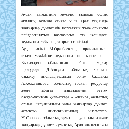
Аудан әкімдігінің мәжіліс залында облыс
әкімінің өкіміне сәйкес кіші Арал теңізінде
жануарлар дүниесінің қорғалуын және орнықты
пайдаланылуын қамтамасыз ету жөніндегі
жұмысшы тобының отырысы өткізілді.
Аудан әкімі М.Оразбаевтың төрағалығымен
өткен мәжіліске жұмысшы топ мүшелері -
Қызылорда облысының табиғат қорғау
прокуроры Д.Аянұлы, облыстық көліктік
бақылау инспекциясының бөлім басшысы
А.Қожаниязова, облыстық табиғи ресурстар
және табиғат пайдалануды реттеу
басқармасының қызметкері А.Аяғанов, облыстық
орман шаруашылығы және жануарлар дүниесі
аумақтық инспекциясының қызметкері
Ж.Сапаров, облыстық орман шаруашылығы және
жануарлар дүниесі аумақтық Арал инспекциясы