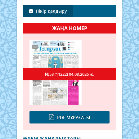
Пікір қалдыру
ЖАҢА НОМЕР
№58 (11222)
04.08.2026 ж.
PDF МҰРАҒАТЫ
ӘЛЕМ ЖАҢАЛЫҚТАРЫ