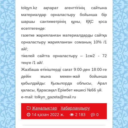
tolqyn.kz ақпарат агенттігінің сайтына
материалдар орналастыру бойынша бір
шаршы сантиметрінің құны, ҚҚС қоса
есептегенде:
газетке жарияланған материалдарды сайтқа
орналастыру жарияланған соманың 10% /1
ай/;
тікелей сайтта орналастыру – 1см2 - 72
теңге /1 ай/.
Жазбаша өтініштерді сағат 9:00-ден 18:00-ге
дейін мына мекен-жай бойынша
қабылдайды: Қызылорда облысы, Арал
қаласы, Қарасақал Ерімбет көшесі №66 үй.
e-mail: tolkyn_gazeta@mail.ru
Жаңалықтар
/
Хабарландыру
14 қазан 2022 ж.
2 183
0