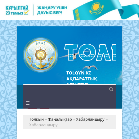
TOLQYN.KZ
АҚПАРАТТЫҚ
АГЕНТТІГІ
Толқын
»
Жаңалықтар
»
Хабарландыру
»
Хабарландыру