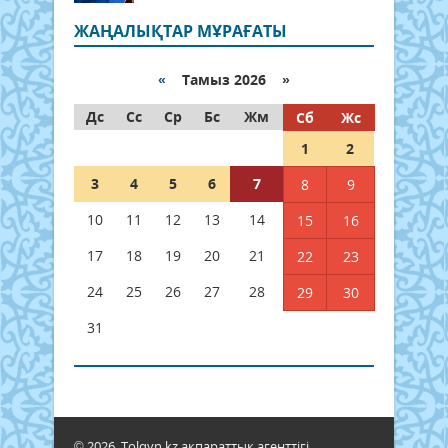
ЖАҢАЛЫҚТАР МҰРАҒАТЫ
«
Тамыз 2026 »
Дс
Сс
Ср
Бс
Жм
Сб
Жс
1
2
3
4
5
6
7
8
9
10
11
12
13
14
15
16
17
18
19
20
21
22
23
24
25
26
27
28
29
30
31
© 2026. Tolqyn.kz ақпараттық агенттігі.