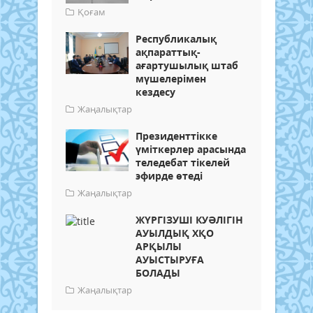
Қоғам
Республикалық
ақпараттық-
ағартушылық штаб
мүшелерімен
кездесу
Жаңалықтар
Президенттікке
үміткерлер арасында
теледебат тікелей
эфирде өтеді
Жаңалықтар
ЖҮРГІЗУШІ КУӘЛІГІН
АУЫЛДЫҚ ХҚО
АРҚЫЛЫ
АУЫСТЫРУҒА
БОЛАДЫ
Жаңалықтар