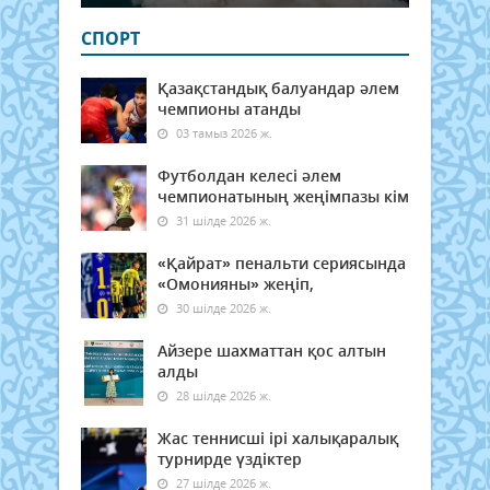
СПОРТ
Қазақстандық балуандар әлем
чемпионы атанды
03 тамыз 2026 ж.
Футболдан келесі әлем
чемпионатының жеңімпазы кім
31 шілде 2026 ж.
«Қайрат» пенальти сериясында
«Омонияны» жеңіп,
30 шілде 2026 ж.
Айзере шахматтан қос алтын
алды
28 шілде 2026 ж.
Жас теннисші ірі халықаралық
турнирде үздіктер
27 шілде 2026 ж.