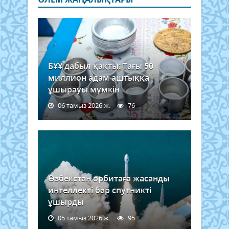
БҰҰ дабыл қақты: Тағы 50
миллион адам аштыққа
ұшырауы мүмкін
06 тамыз 2026 ж.
76
Өзбекстан орбитаға жасанды
интеллекті бар спутникті
ұшырды
05 тамыз 2026 ж.
95