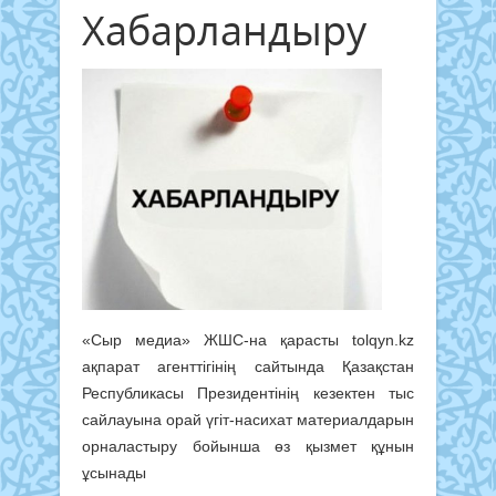
Хабарландыру
«Сыр медиа» ЖШС-на қарасты tolqyn.kz
ақпарат агенттігінің сайтында Қазақстан
Республикасы Президентінің кезектен тыс
сайлауына орай үгіт-насихат материалдарын
орналастыру бойынша өз қызмет құнын
ұсынады