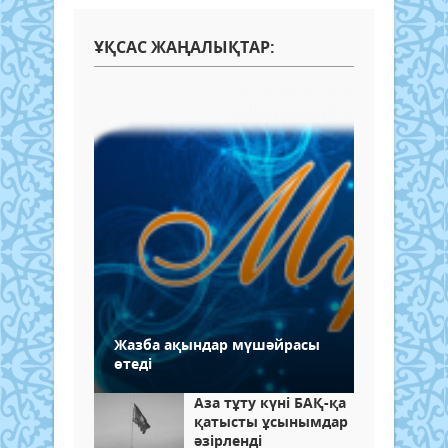
ҰҚСАС ЖАҢАЛЫҚТАР:
Жазба ақындар мүшәйрасы
өтеді
Аза тұту күні БАҚ-қа
қатысты ұсынымдар
әзірленді