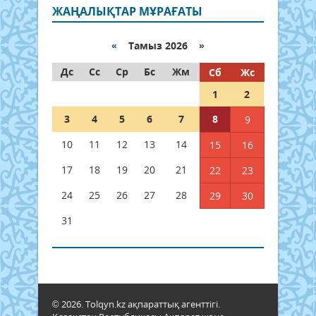
ЖАҢАЛЫҚТАР МҰРАҒАТЫ
«
Тамыз 2026 »
Дс
Сс
Ср
Бс
Жм
Сб
Жс
1
2
3
4
5
6
7
8
9
10
11
12
13
14
15
16
17
18
19
20
21
22
23
24
25
26
27
28
29
30
31
© 2026. Tolqyn.kz ақпараттық агенттігі.