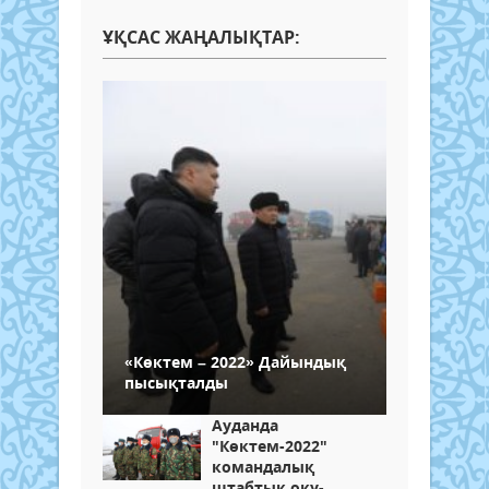
ҰҚСАС ЖАҢАЛЫҚТАР:
«Көктем – 2022» Дайындық
пысықталды
Ауданда
"Көктем-2022"
командалық
штабтық оқу-