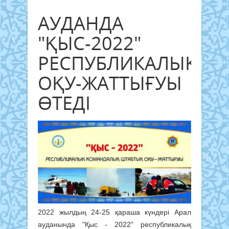
АУДАНДА
"ҚЫС-2022"
РЕСПУБЛИКАЛЫҚ
ОҚУ-ЖАТТЫҒУЫ
ӨТЕДІ
2022 жылдың 24-25 қараша күндері Арал
ауданында "Қыс - 2022" республикалық