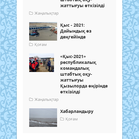
жаттығуы өткізілді
Жаңалықтар
Қыс - 2021:
Дайындық өз
деңгейінде
Қоғам
«Қыс-2021»
республикалық
командалық
штабтық оқу-
жаттығуы
Қызылорда өңірінде
өткізілді
Жаңалықтар
Хабарландыру
Қоғам