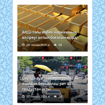
АҚШ-тағы еңбек нарығының
әлсіреуі алтын бағасын өсірді
08 тамыз 2026 ж.
69
Сеулде ауа температурасы жеті
жылдан бері алғаш рет 40
градустан асты
07 тамыз 2026 ж.
78