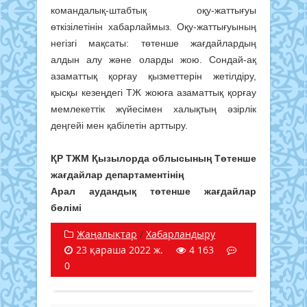
командалық-штабтық оқу-жаттығуы
өткізілетінін хабарлаймыз. Оқу-жаттығуының
негізгі мақсаты: төтенше жағдайлардың
алдын алу және оларды жою. Сондай-ақ
азаматтық қорғау қызметтерін жетілдіру,
қысқы кезеңдегі ТЖ жоюға азаматтық қорғау
мемлекеттік жүйесімен халықтың әзірлік
деңгейі мен қабілетін арттыру.
ҚР ТЖМ Қызылорда облысының Төтенше
жағдайлар департаментінің
Арал аудандық төтенше жағдайлар
бөлімі
Жаңалықтар
/
Хабарландыру
23 қараша 2022 ж.
4 163
0