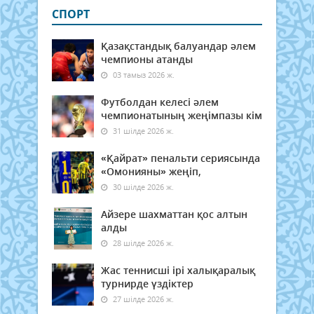
СПОРТ
Қазақстандық балуандар әлем
чемпионы атанды
03 тамыз 2026 ж.
Футболдан келесі әлем
чемпионатының жеңімпазы кім
31 шілде 2026 ж.
«Қайрат» пенальти сериясында
«Омонияны» жеңіп,
30 шілде 2026 ж.
Айзере шахматтан қос алтын
алды
28 шілде 2026 ж.
Жас теннисші ірі халықаралық
турнирде үздіктер
27 шілде 2026 ж.