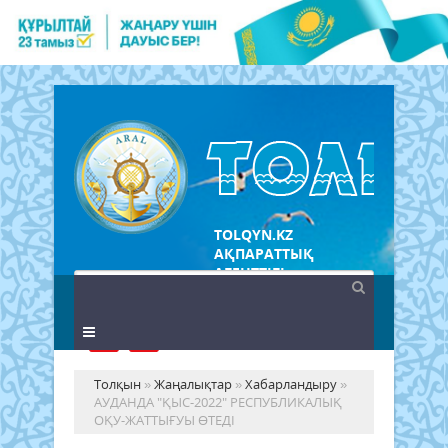
TOLQYN.KZ
АҚПАРАТТЫҚ
АГЕНТТІГІ
Толқын
»
Жаңалықтар
»
Хабарландыру
»
АУДАНДА "ҚЫС-2022" РЕСПУБЛИКАЛЫҚ
ОҚУ-ЖАТТЫҒУЫ ӨТЕДІ