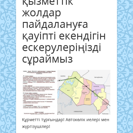
қызметтік
жолдар
пайдалануға
қауіпті екендігін
ескерулеріңізді
сұраймыз
Құрметті тұрғындар! Автокөлік иелері мен
жүргізушілер!