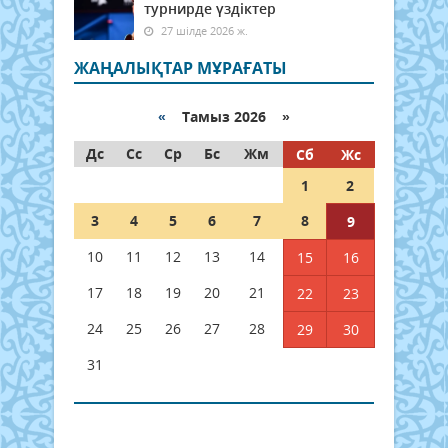
турнирде үздіктер
27 шілде 2026 ж.
ЖАҢАЛЫҚТАР МҰРАҒАТЫ
«
Тамыз 2026 »
Дс
Сс
Ср
Бс
Жм
Сб
Жс
1
2
3
4
5
6
7
8
9
10
11
12
13
14
15
16
17
18
19
20
21
22
23
24
25
26
27
28
29
30
31