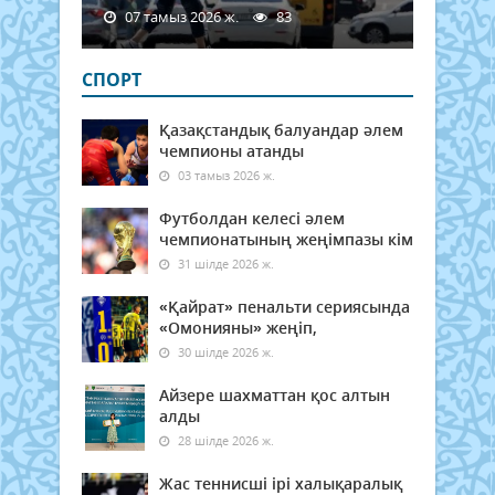
07 тамыз 2026 ж.
83
СПОРТ
Қазақстандық балуандар әлем
чемпионы атанды
03 тамыз 2026 ж.
Футболдан келесі әлем
чемпионатының жеңімпазы кім
31 шілде 2026 ж.
«Қайрат» пенальти сериясында
«Омонияны» жеңіп,
30 шілде 2026 ж.
Айзере шахматтан қос алтын
алды
28 шілде 2026 ж.
Жас теннисші ірі халықаралық