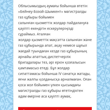
Облысымыздың аумағы бойынша өтетін
«Бейнеу-Бозой-Шымкент» магистралды
газ құбыры бойымен
салынған қызметтік жолдар пайдалануға
қауіпті екендігін ескерулеріңізді
сұраймыз. Аталған
жолдар қызметтік мақсатта салынған және
газ құбырында апат, ақау немесе шұғыл
жағдай туындаған кезде газ құбырының
арнайы апаттық-диспетчерлік
бригадалары тез, әрі еркін қозғалысын
қамтамасыз етеді. Бұл жолдар
сипаттамасы бойынша IV санатқа жатады,
яғни жалпы қолданысқа арналмаған. Оған
қоса жол бойымен үлкен қысымдағы
магистралды газ құбыры өтетіндіктен
адам өміріне аса қауіпті аумақ.