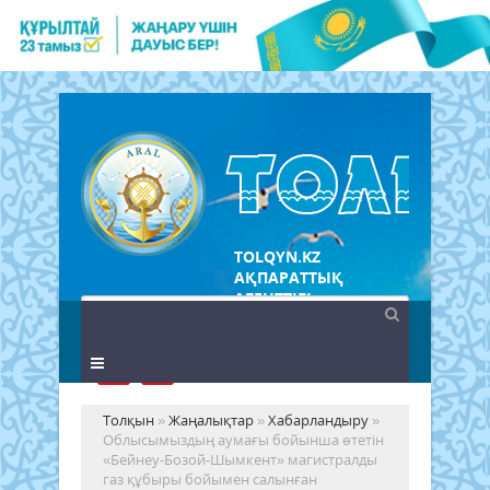
TOLQYN.KZ
АҚПАРАТТЫҚ
АГЕНТТІГІ
Толқын
»
Жаңалықтар
»
Хабарландыру
»
Облысымыздың аумағы бойынша өтетін
«Бейнеу-Бозой-Шымкент» магистралды
газ құбыры бойымен салынған