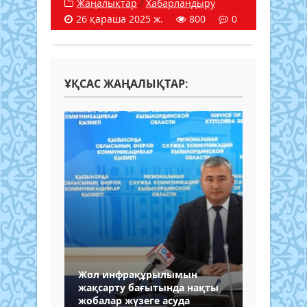
Жаңалықтар
/
Хабарландыру
26 қараша 2025 ж.
800
0
ҰҚСАС ЖАҢАЛЫҚТАР:
Жол инфрақұрылымын
жақсарту бағытында нақты
жобалар жүзеге асуда