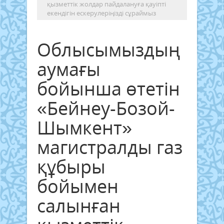
қызметтік жолдар пайдалануға қауіпті
екендігін ескерулеріңізді сұраймыз
Облысымыздың
аумағы
бойынша өтетін
«Бейнеу-Бозой-
Шымкент»
магистралды газ
құбыры
бойымен
салынған