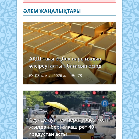
ӘЛЕМ ЖАҢАЛЫҚТАРЫ
АҚШ-тағы еңбек нарығының
әлсіреуі алтын бағасын өсірді
08 тамыз 2026 ж.
73
Сеулде ауа температурасы жеті
жылдан бері алғаш рет 40
градустан асты