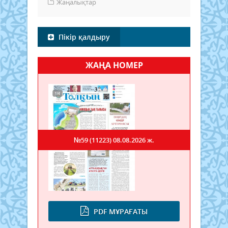
Жаңалықтар
Пікір қалдыру
ЖАҢА НОМЕР
№59 (11223)
08.08.2026 ж.
PDF МҰРАҒАТЫ