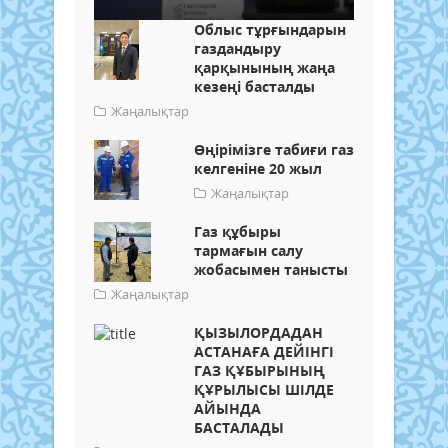
Облыс тұрғындарын
газдандыру
қарқынының жаңа
кезеңі басталды
Жаңалықтар
Өңірімізге табиғи газ
келгеніне 20 жыл
Жаңалықтар
Газ құбыры
тармағын салу
жобасымен танысты
Жаңалықтар
ҚЫЗЫЛОРДАДАН
АСТАНАҒА ДЕЙІНГІ
ГАЗ ҚҰБЫРЫНЫҢ
ҚҰРЫЛЫСЫ ШІЛДЕ
АЙЫНДА
БАСТАЛАДЫ