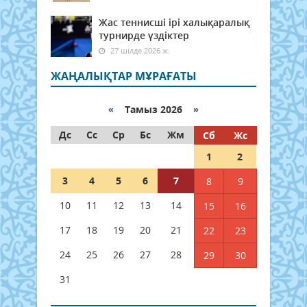
Жас теннисші ірі халықаралық
турнирде үздіктер
27 шілде 2026 ж.
ЖАҢАЛЫҚТАР МҰРАҒАТЫ
«
Тамыз 2026 »
Дс
Сс
Ср
Бс
Жм
Сб
Жс
1
2
3
4
5
6
7
8
9
10
11
12
13
14
15
16
17
18
19
20
21
22
23
24
25
26
27
28
29
30
31