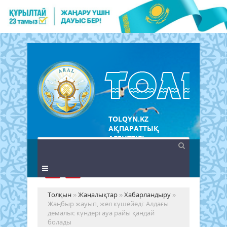
TOLQYN.KZ
АҚПАРАТТЫҚ
АГЕНТТІГІ
Толқын
»
Жаңалықтар
»
Хабарландыру
»
Жаңбыр жауып, жел күшейеді: Алдағы
демалыс күндері ауа райы қандай
болады