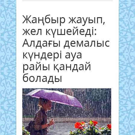
Жаңбыр жауып,
жел күшейеді:
Алдағы демалыс
күндері ауа
райы қандай
болады