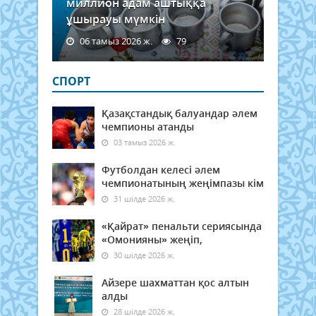
миллион адам аштыққа
ұшырауы мүмкін
06 тамыз 2026 ж.
79
СПОРТ
Қазақстандық балуандар әлем
чемпионы атанды
03 тамыз 2026 ж.
Футболдан келесі әлем
чемпионатының жеңімпазы кім
31 шілде 2026 ж.
«Қайрат» пенальти сериясында
«Омонияны» жеңіп,
30 шілде 2026 ж.
Айзере шахматтан қос алтын
алды
28 шілде 2026 ж.