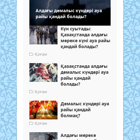
Алдағы демалыс күндері ауа
райы қандай болады?
Күн суытады:
Қазақстанда алдағы
мереке күні ауа райы
қандай болады?
Қоғам
Қазақстанда алдағы
демалыс күндері ауа
райы қандай
болады?
Қоғам
Демалыс күндері ауа
райы қандай
болмақ?
Қоғам
Алдағы мереке