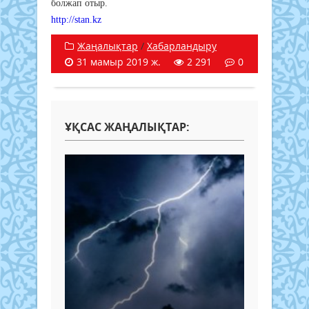
болжап отыр.
http://stan.kz
Жаңалықтар
/
Хабарландыру
31 мамыр 2019 ж.
2 291
0
ҰҚСАС ЖАҢАЛЫҚТАР: