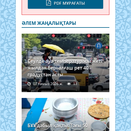
PDF МҰРАҒАТЫ
ӘЛЕМ ЖАҢАЛЫҚТАРЫ
Сеулде ауа температурасы жеті
жылдан бері алғаш рет 40
градустан асты
07 тамыз 2026 ж.
11
БҰҰ дабыл қақты: Тағы 50