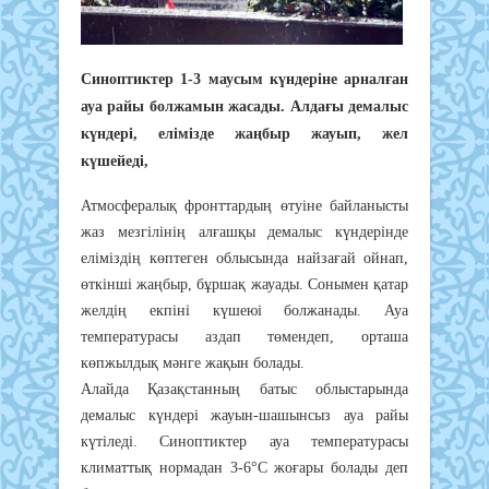
Синоптиктер 1-3 маусым күндеріне арналған
ауа райы болжамын жасады. Алдағы демалыс
күндері, елімізде жаңбыр жауып, жел
күшейеді,
Атмосфералық фронттардың өтуіне байланысты
жаз мезгілінің алғашқы демалыс күндерінде
еліміздің көптеген облысында найзағай ойнап,
өткінші жаңбыр, бұршақ жауады. Сонымен қатар
желдің екпіні күшеюі болжанады. Ауа
температурасы аздап төмендеп, орташа
көпжылдық мәнге жақын болады.
Алайда Қазақстанның батыс облыстарында
демалыс күндері жауын-шашынсыз ауа райы
күтіледі. Синоптиктер ауа температурасы
климаттық нормадан 3-6°С жоғары болады деп