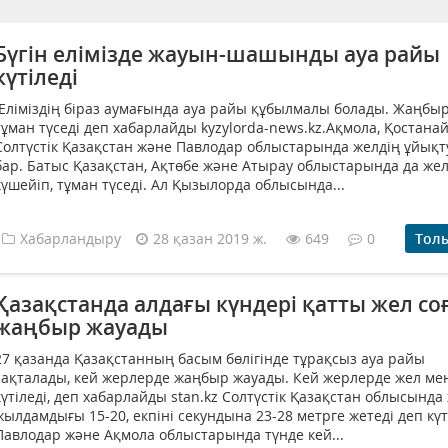
Бүгін елімізде жауын-шашынды ауа райы
күтіледі
Еліміздің біраз аумағында ауа райы құбылмалы болады. Жаңбы
тұман түседі деп хабарлайды kyzylorda-news.kz.Ақмола, Қостанай
Солтүстік Қазақстан және Павлодар облыстарында желдің ұйықт
бар. Батыс Қазақстан, Ақтөбе және Атырау облыстарында да же
күшейіп, тұман түседі. Ал Қызылорда облысында...
Хабарландыру
28 қазан 2019 ж.
649
0
Тол
Қазақстанда алдағы күндері қатты жел со
жаңбыр жауады
27 қазанда Қазақстанның басым бөлігінде тұрақсыз ауа райы
сақталады, кей жерлерде жаңбыр жауады. Кей жерлерде жел ме
күтіледі, деп хабарлайды stan.kz Солтүстік Қазақстан облысында
жылдамдығы 15-20, екпіні секундына 23-28 метрге жетеді деп күт
Павлодар және Ақмола облыстарында түнде кей...