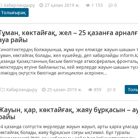
Хабарландыру
27 қазан 2019 ж.
1 153
0
Толығырақ
Тұман, көктайғақ, жел – 25 қазанға арнал
ауа райы
Синоптиктердің болжауынша, жұма күні елімізде жауын-шашын т
тұман, көктайғақ болады, жел күшейеді, деп хабарлайды inform.k
қазанда Қазақстанның басым бөлігінде атмосфералық фронталь
бөліктердің өтуіне байланысты, кей жерлерде жауын-шашын түсе
еліміздің оңтүстік бөлігінде антициклон әсерінен...
Хабарландыру
25 қазан 2019 ж.
859
0
Тол
Жауын, қар, көктайғақ, жаяу бұрқасын – а
райы
24 қазанда солтүстік өңірлерде жауын жауып, арты қарға ұласад
көктайғақ болады, жаяу бұрқасын соғуы ықтимал. Бұл туралы