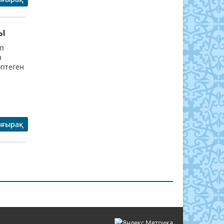
ы
еп
н
птеген
ығырақ