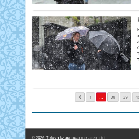
...
1
38
39
4
© 2026. Tolqyn.kz ақпараттық агенттігі.