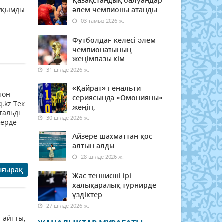
Қазақстандық балуандар
ауқымды
әлем чемпионы атанды
03 тамыз 2026 ж.
Футболдан келесі әлем
чемпионатының
жеңімпазы кім
31 шілде 2026 ж.
«Қайрат» пенальти
лон
сериясында «Омонияны»
.kz Тек
жеңіп,
тальді
30 шілде 2026 ж.
жерде
Айзере шахматтан қос
алтын алды
28 шілде 2026 ж.
ығырақ
Жас теннисші ірі
халықаралық турнирде
үздіктер
27 шілде 2026 ж.
 айтты,