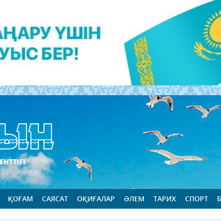
ЕНТТІГІ
ҚОҒАМ
САЯСАТ
ОҚИҒАЛАР
ӘЛЕМ
ТАРИХ
СПОРТ