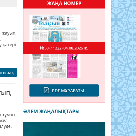
ЖАҢА НОМЕР
р жауып,
,
у қатері
№58 (11222)
04.08.2026 ж.
л
ығырақ
PDF МҰРАҒАТЫ
ғып,
ӘЛЕМ ЖАҢАЛЫҚТАРЫ
н тұман
 жел
ілуде.