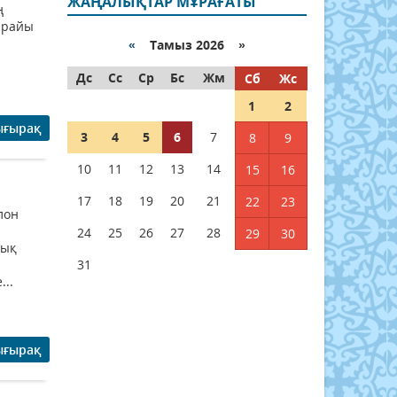
ЖАҢАЛЫҚТАР МҰРАҒАТЫ
ң
 райы
«
Тамыз 2026 »
Дс
Сс
Ср
Бс
Жм
Сб
Жс
1
2
ығырақ
3
4
5
6
7
8
9
10
11
12
13
14
15
16
17
18
19
20
21
22
23
лон
24
25
26
27
28
29
30
лық
31
..
ығырақ