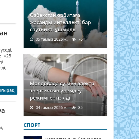
Өзбекстан орбитаға
жасанды интеллекті бар
спутникті ұшырды
ған
05 тамыз 2026 ж.
76
үседі,
z «25
ді
ді,
Молдовада су мен электр
ығырақ
энергиясын үнемдеу
режимі енгізілді
04 тамыз 2026 ж.
85
уа
СПОРТ
ы,