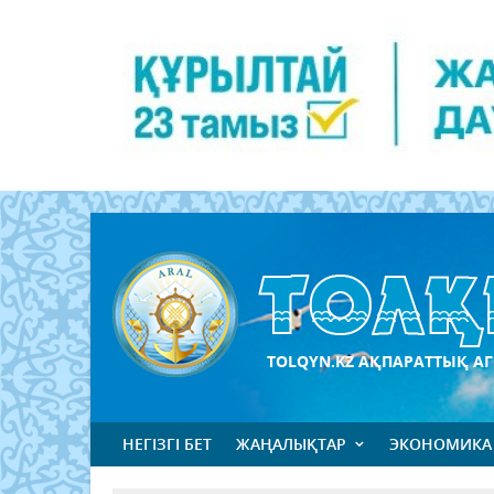
TOLQYN.KZ АҚПАРАТТЫҚ АГ
НЕГІЗГІ БЕТ
ЖАҢАЛЫҚТАР
ЭКОНОМИКА