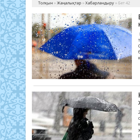
Толқын
»
Жаңалықтар
»
Хабарландыру
» Бет 42