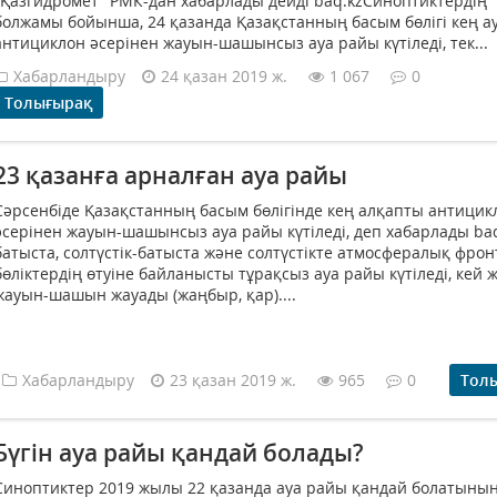
"Қазгидромет" РМК-дан хабарлады дейді baq.kzСиноптиктердің
болжамы бойынша, 24 қазанда Қазақстанның басым бөлігі кең 
антициклон әсерінен жауын-шашынсыз ауа райы күтіледі, тек...
Хабарландыру
24 қазан 2019 ж.
1 067
0
Толығырақ
23 қазанға арналған ауа райы
Сәрсенбіде Қазақстанның басым бөлігінде кең алқапты антицик
әсерінен жауын-шашынсыз ауа райы күтіледі, деп хабарлады baq
батыста, солтүстік-батыста және солтүстікте атмосфералық фрон
бөліктердің өтуіне байланысты тұрақсыз ауа райы күтіледі, кей 
жауын-шашын жауады (жаңбыр, қар)....
Хабарландыру
23 қазан 2019 ж.
965
0
Тол
Бүгін ауа райы қандай болады?
Синоптиктер 2019 жылы 22 қазанда ауа райы қандай болатынын