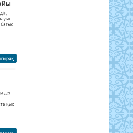
райы
дің
 жауын
 батыс
ығырақ
ды деп
ста қыс
ығырақ