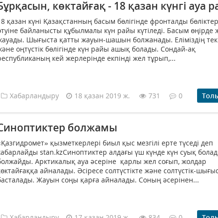
Бұрқасын, көктайғақ - 18 қазан күнгі ауа 
18 қазан күні Қазақстанның басым бөлігінде фронталды бөліктер
өтуіне байланысты құбылмалы күн райы күтіледі. Басым өңірде
жауады. Шығыста қатты жауын-шашын болжанады. Еліміздің тек
және оңтүстік бөлігінде күн райы ашық болады. Сондай-ақ
республиканың кей жерлерінде екпінді жел тұрып,...
Хабарландыру
18 қазан 2019 ж.
731
0
Тол
Синоптиктер болжамы
«Қазгидромет» қызметкерлері биыл қыс мезгілі ерте түседі деп
хабарлайды stan.kzСиноптиктер алдағы үш күнде күн суық бола
болжайды. Арктикалық ауа әсеріне қарлы жел соғып, жолдар
көктайғаққа айналады. Әсіресе солтүстікте және солтүстік-шығы
басталады. Жауын соңы қарға айналады. Соның әсерінен...
Хабарландыру
17 қазан 2019 ж.
834
0
Тол