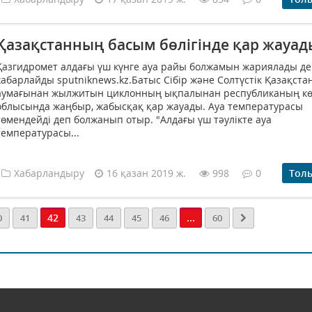
Қазақстанның басым бөлігінде қар жауад
Қазгидромет алдағы үш күнге ауа райы болжамын жариялады д
хабарлайды sputniknews.kz.Батыс Сібір және Солтүстік Қазақста
аумағынан жылжитын циклонның ықпалынан республиканың кө
облысында жаңбыр, жабысқақ қар жауады. Ауа температурасы
төмендейді деп болжанып отыр. "Алдағы үш тәулікте ауа
температурасы...
Хабарландыру
16 қазан 2019 ж.
998
0
Тол
42
...
0
41
43
44
45
46
60