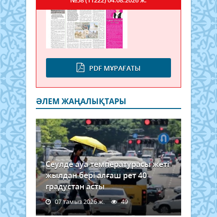
PDF МҰРАҒАТЫ
ӘЛЕМ ЖАҢАЛЫҚТАРЫ
Сеулде ауа температурасы жеті
жылдан бері алғаш рет 40
градустан асты
07 тамыз 2026 ж.
49