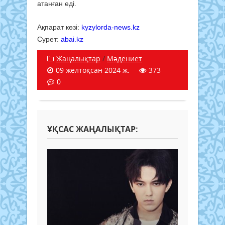
атанған еді.
Ақпарат көзі:
kyzylorda-news.kz
Сурет:
abai.kz
Жаңалықтар
/
Мәдениет
09 желтоқсан 2024 ж.
373
0
ҰҚСАС ЖАҢАЛЫҚТАР: