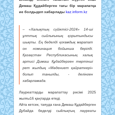
Димаш Құдайберген тағы бір марапатқа
ие болдыдеп хабарлады
kaz.inform.kz
– «Халықтың сүйіктісі-2024» 14-ші
ұлттық сыйлығының қорытындысы
шықты. Ең беделді қоғамдық марапат
он номинация бойынша берілді.
Қазақстан Республикасының халық
артисі Димаш Құдайберген төртінші
рет жылдың «Мәдениет қайраткері»
болып танылды, - делінген
хабарламада.
Лауреаттарды марапаттау рәсімі 2025
жылғы16 қаңтарда өтеді.
Айта кетсек, таяуда ғана Димаш Құдайберген
Дубайда беделді сыйлықтың лауреаты