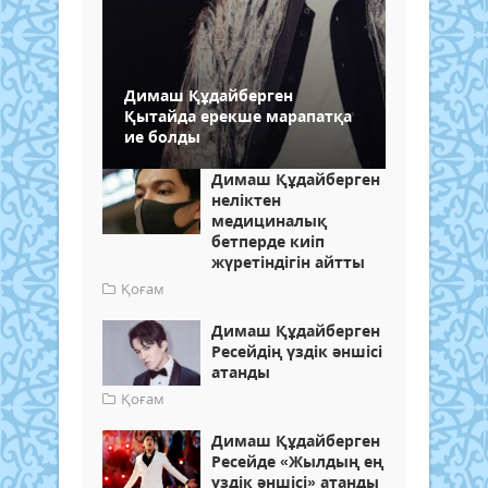
Димаш Құдайберген
Қытайда ерекше марапатқа
ие болды
Димаш Құдайберген
неліктен
медициналық
бетперде киіп
жүретіндігін айтты
Қоғам
Димаш Құдайберген
Ресейдің үздік әншісі
атанды
Қоғам
Димаш Құдайберген
Ресейде «Жылдың ең
үздік әншісі» атанды