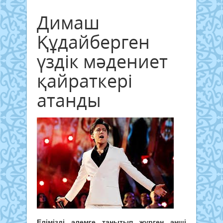
Димаш
Құдайберген
үздік мәдениет
қайраткері
атанды
Елімізді әлемге танытып жүрген әнші