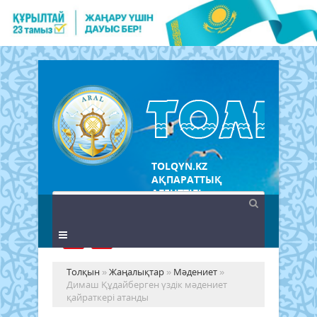
TOLQYN.KZ
АҚПАРАТТЫҚ
АГЕНТТІГІ
Толқын
»
Жаңалықтар
»
Мәдениет
»
Димаш Құдайберген үздік мәдениет
қайраткері атанды