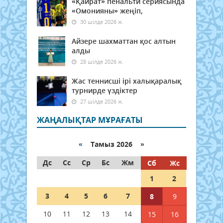
«Қайрат» пенальти сериясында
«Омонияны» жеңіп,
30 шілде 2026 ж.
Айзере шахматтан қос алтын
алды
28 шілде 2026 ж.
Жас теннисші ірі халықаралық
турнирде үздіктер
27 шілде 2026 ж.
ЖАҢАЛЫҚТАР МҰРАҒАТЫ
«
Тамыз 2026 »
Дс
Сс
Ср
Бс
Жм
Сб
Жс
1
2
3
4
5
6
7
8
9
10
11
12
13
14
15
16