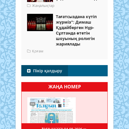
Жаңалықтар
Тағатсыздана күтіп
жүрміз": Димаш
Құдайберген Нұр-
Сұлтанда өтетін
шоуының ролигін
жариялады
Қоғам
Пікір қалдыру
ЖАҢА НОМЕР
№58 (11222)
04.08.2026 ж.