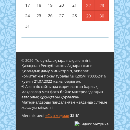
17
18
19
20
21
22
23
24
25
26
27
28
29
30
31
© 2026. Tolqyn.kz ақпараттық агенттігі.
Қазақстан Республикасы Ақпарат және
Қоғамдық даму министрлігі, Ақпарат
комитетінің тіркеу туралы № KZ05VPY00052416
куәлігі 21.07.2022 жылы берілген.
® Агенттік сайтында жарияланған барлық
мақалалар мен фото-бейне материалдардың
авторлық құқықтары қорғалған.
Материалдарды пайдаланған жағдайда сілтеме
жасалуы міндетті.
Меншік иесі:
«Сыр медиа»
ЖШС.