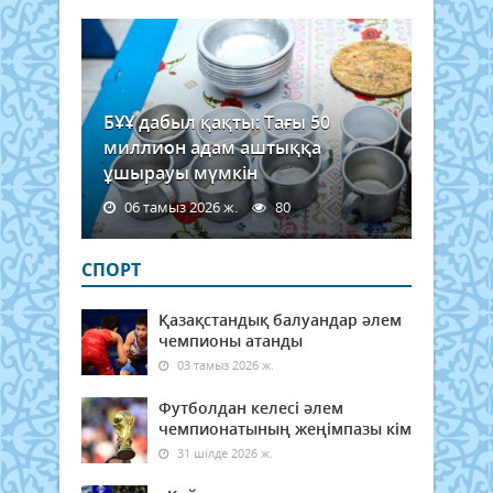
БҰҰ дабыл қақты: Тағы 50
миллион адам аштыққа
ұшырауы мүмкін
06 тамыз 2026 ж.
80
СПОРТ
Қазақстандық балуандар әлем
чемпионы атанды
03 тамыз 2026 ж.
Футболдан келесі әлем
чемпионатының жеңімпазы кім
31 шілде 2026 ж.