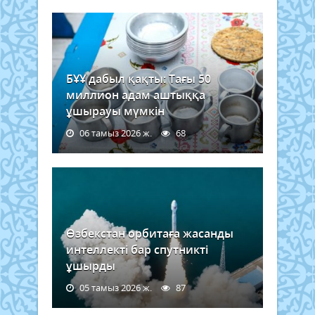
БҰҰ дабыл қақты: Тағы 50
миллион адам аштыққа
ұшырауы мүмкін
06 тамыз 2026 ж.
68
Өзбекстан орбитаға жасанды
интеллекті бар спутникті
ұшырды
05 тамыз 2026 ж.
87