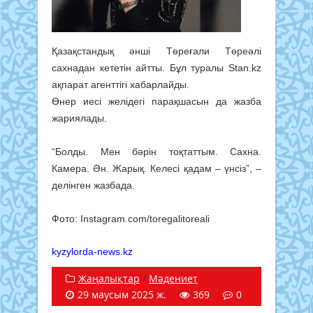
Қазақстандық әнші Төреғали Төреәлі
сахнадан кететін айтты. Бұл туралы Stan.kz
ақпарат агенттігі хабарлайды.
Өнер иесі желідегі парақшасын да жазба
жариялады.
“Болды. Мен бәрін тоқтаттым. Сахна.
Камера. Ән. Жарық. Келесі қадам – үнсіз”, –
делінген жазбада.
Фото: Іnstagram.com/toregalitoreali
kyzylorda-news.kz
Жаңалықтар
/
Мәдениет
29 маусым 2025 ж.
369
0