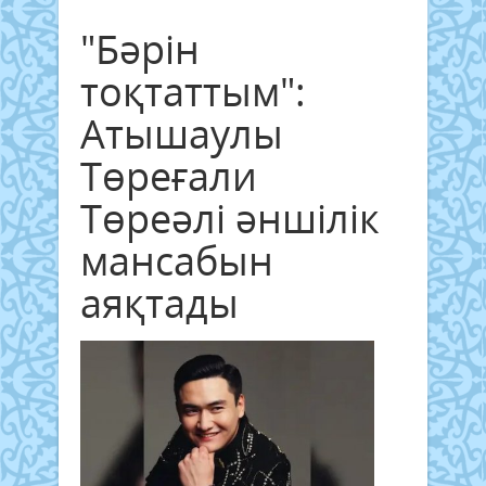
"Бәрін
тоқтаттым":
Атышаулы
Төреғали
Төреәлі әншілік
мансабын
аяқтады