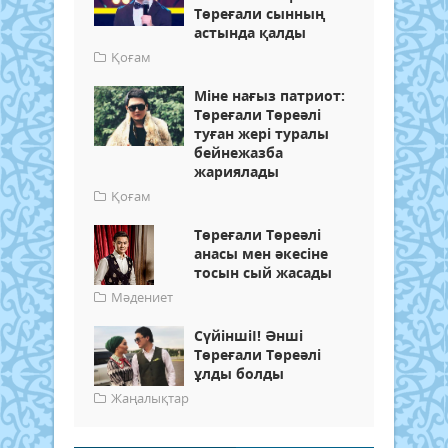
Төреғали сынның
астында қалды
Қоғам
Міне нағыз патриот:
Төреғали Төреәлі
туған жері туралы
бейнежазба
жариялады
Қоғам
Төреғали Төреәлі
анасы мен әкесіне
тосын сый жасады
Мәдениет
СүйіншіІ! Әнші
Төреғали Төреәлі
ұлды болды
Жаңалықтар