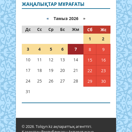
ЖАҢАЛЫҚТАР МҰРАҒАТЫ
«
Тамыз 2026 »
Дс
Сс
Ср
Бс
Жм
Сб
Жс
1
2
3
4
5
6
7
8
9
10
11
12
13
14
15
16
17
18
19
20
21
22
23
24
25
26
27
28
29
30
31
© 2026. Tolqyn.kz ақпараттық агенттігі.
Қазақстан Республикасы Ақпарат және