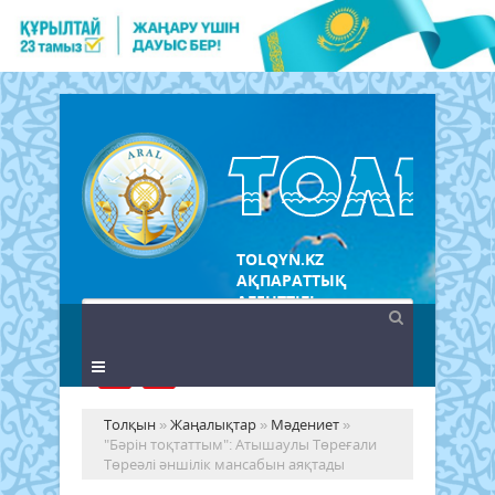
TOLQYN.KZ
АҚПАРАТТЫҚ
АГЕНТТІГІ
Толқын
»
Жаңалықтар
»
Мәдениет
»
"Бәрін тоқтаттым": Атышаулы Төреғали
Төреәлі әншілік мансабын аяқтады