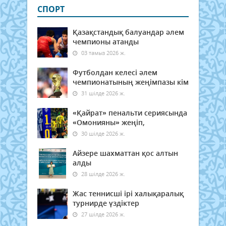
СПОРТ
Қазақстандық балуандар әлем
чемпионы атанды
03 тамыз 2026 ж.
Футболдан келесі әлем
чемпионатының жеңімпазы кім
31 шілде 2026 ж.
«Қайрат» пенальти сериясында
«Омонияны» жеңіп,
30 шілде 2026 ж.
Айзере шахматтан қос алтын
алды
28 шілде 2026 ж.
Жас теннисші ірі халықаралық
турнирде үздіктер
27 шілде 2026 ж.