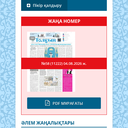
Пікір қалдыру
ЖАҢА НОМЕР
№58 (11222)
04.08.2026 ж.
PDF МҰРАҒАТЫ
ӘЛЕМ ЖАҢАЛЫҚТАРЫ