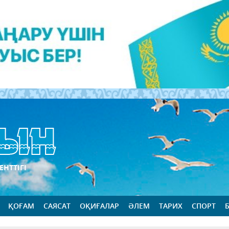
ЕНТТІГІ
ҚОҒАМ
САЯСАТ
ОҚИҒАЛАР
ӘЛЕМ
ТАРИХ
СПОРТ