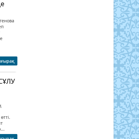
де
егенова
еп
т
те
ығырақ
СҰЛУ
ң
өтті.
нт
...
ығырақ