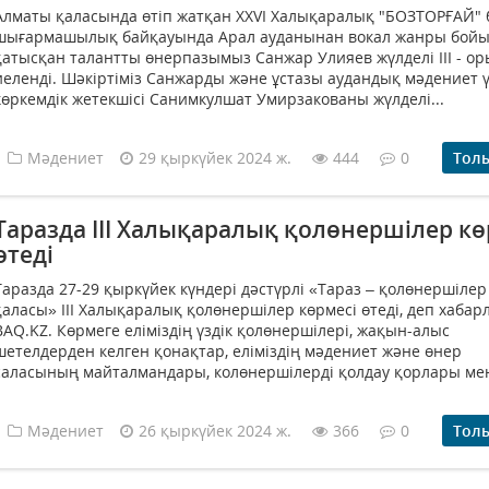
Алматы қаласында өтіп жатқан XXVI Халықаралық "БОЗТОРҒАЙ" 
шығармашылық байқауында Арал ауданынан вокал жанры бой
қатысқан талантты өнерпазымыз Санжар Улияев жүлделі ІІІ - о
иеленді. Шәкіртіміз Санжарды және ұстазы аудандық мәдениет ү
көркемдік жетекшісі Санимкулшат Умирзакованы жүлделі...
Мәдениет
29 қыркүйек 2024 ж.
444
0
Тол
Таразда III Халықаралық қолөнершілер кө
өтеді
Таразда 27-29 қыркүйек күндері дәстүрлі «Тараз – қолөнершілер
қаласы» III Халықаралық қолөнершілер көрмесі өтеді, деп хаба
BAQ.KZ. Көрмеге еліміздің үздік қолөнершілері, жақын-алыс
шетелдерден келген қонақтар, еліміздің мәдениет және өнер
саласының майталмандары, колөнершілерді қолдау қорлары мен
Мәдениет
26 қыркүйек 2024 ж.
366
0
Тол