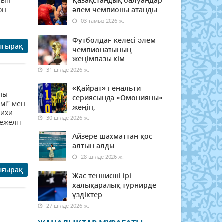
уып-
Қазақстандық балуандар
он
әлем чемпионы атанды
03 тамыз 2026 ж.
Футболдан келесі әлем
ығырақ
чемпионатының
жеңімпазы кім
31 шілде 2026 ж.
«Қайрат» пенальти
олы
сериясында «Омонияны»
мі” мен
жеңіп,
рихи
30 шілде 2026 ж.
ежелгі
Айзере шахматтан қос
алтын алды
28 шілде 2026 ж.
ығырақ
Жас теннисші ірі
халықаралық турнирде
үздіктер
27 шілде 2026 ж.