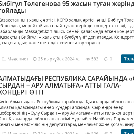
Бибігүл Төлегенова 95 жасын туған жерін
тойлады
Қазақстанның халық әртісі, КСРО халық әртісі, әнші Бибігүл Төл
95 жылдық мерейтойына орай туған жерінде концерт өткізді, - д
хабарлайды Massaget.kz тілшісі. Семей қаласында өткен концер
"Қазақтың Бибігүлі – халықтың бұлбұл үні" деп аталды. Концерт
қазақстандық және шетелдік композиторлардың...
Мәдениет
25 қыркүйек 2024 ж.
583
0
Тол
АЛМАТЫДАҒЫ РЕСПУБЛИКА САРАЙЫНДА «
СЫРДАН – АРУ АЛМАТЫҒА» АТТЫ ГАЛА-
КОНЦЕРТ ӨТТІ
Бүгін Алматыдағы Республика сарайында Қызылорда облысыны
Алматы қаласындағы өнер күндері аясында Сыр өңірі өнер
шеберлерінің «Сұлу Сырдан – ару Алматыға» атты гала-концерті 
Оны Қызылорда облысының әкімі Нұрлыбек Нәлібаев, Парламе
Сенаты мен Мәжілісінің депутаттары, мемлекет және қоғам, өнер
Мәдениет
22 қыркүйек 2024 ж.
526
0
Тол