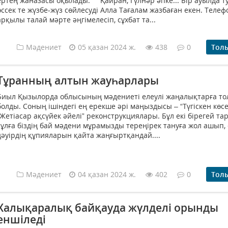
ертең жаназасы оқылады. Қайран, Гүлнәр әпке... Бір ауылда т
өссек те жүзбе-жүз сөйлесуді Алла Тағалам жазбаған екен. Телеф
арқылы талай мәрте әңгімелесіп, сұхбат та...
Мәдениет
05 қазан 2024 ж.
438
0
Тол
Тұранның алтын жауһарлары
Биыл Қызылорда облысының мәдениеті елеулі жаңалықтарға т
болды. Соның ішіндегі ең ерекше әрі маңыздысы – “Түгіскен көсе
“Жетіасар ақсүйек әйелі” реконструкциялары. Бұл екі бірегей та
тұлға біздің бай мәдени мұрамызды тереңірек тануға жол ашып, 
дәуірдің құпияларын қайта жаңғыртқандай....
Мәдениет
04 қазан 2024 ж.
402
0
Тол
Халықаралық байқауда жүлделі орынды
еншіледі