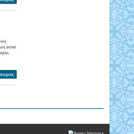
нің
ың әкімі
тары,
ығырақ