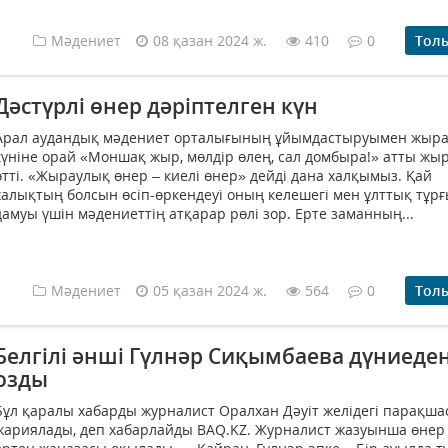
Мәдениет
08 қазан 2024 ж.
410
0
Тол
Дәстүрлі өнер дәріптелген күн
Арал аудандық мәдениет орталығының ұйымдастыруымен жыра
күніне орай «Моншақ жыр, мөлдір өлең, сал домбыра!» атты жыр
өтті. «Жыраулық өнер – киелі өнер» дейді дана халқымыз. Қай
халықтың болсын өсіп-өркендеуі оның келешегі мен ұлттық тұр
дамуы үшін мәдениеттің атқарар рөлі зор. Ерте заманның...
Мәдениет
05 қазан 2024 ж.
564
0
Тол
Белгілі әнші Гүлнәр Сиқымбаева дүниеде
озды
Бұл қаралы хабарды журналист Оралхан Дәуіт желідегі парақш
жариялады, деп хабарлайды BAQ.KZ. Журналист жазуынша өнер 