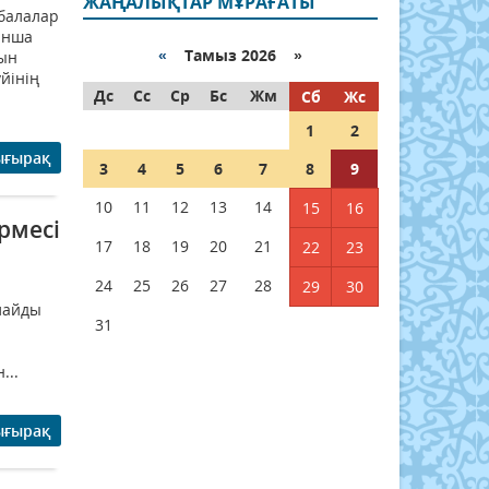
ЖАҢАЛЫҚТАР МҰРАҒАТЫ
балалар
ынша
«
Тамыз 2026 »
рын
йінің
Дс
Сс
Ср
Бс
Жм
Сб
Жс
1
2
ығырақ
3
4
5
6
7
8
9
10
11
12
13
14
15
16
рмесі
17
18
19
20
21
22
23
24
25
26
27
28
29
30
рлайды
31
...
ығырақ