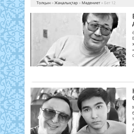
Толқын
»
Жаңалықтар
»
Мәдениет
» Бет 12