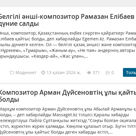
Белгілі әнші-композитор Рамазан Елібаев
дүние салды
Әнші, композитор, Қазақстанның еңбек сіңірген қайраткері Рам
Елібаев қайтыс болды, деп хабарлайды Egemen.kz. Рамазан Еліб
жылы дүниеге келген. Ол — белгілі қазақ әншісі және композито
«Нұрекем», «Тұмарым», «Жаным-ау», «Не пая» әндерінің авторы
орындаушысы. «Көздер-ай», «Жас ұлан»,...
Мәдениет
13 қазан 2024 ж.
371
0
Тол
Композитор Арман Дүйсеновтің ұлы қайт
болды
Марқұм композитор Арман Дүйсеновтің ұлы Абылай Арманұлы 
болды, – деп хабарлайды Massaget.kz тілшісі.Қаралы хабарды
тележүргізуші Ләйлә Сұлтанқызы жеткізді."Соңғы болған оқиғал
естіп, жүректен жүрек қалмады. Көңілім құлазып отыр. Бүгін тіп
Дүйсеновтің ұлы қайтыс болды деген хабарды естіп,...