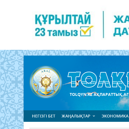
TOLQYN.KZ АҚПАРАТТЫҚ АГ
НЕГІЗГІ БЕТ
ЖАҢАЛЫҚТАР
ЭКОНОМИКА