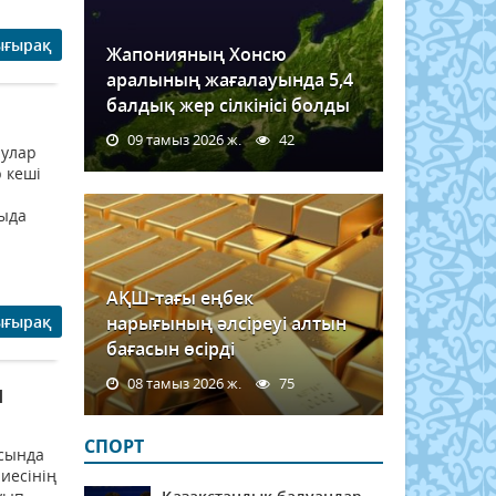
ығырақ
Жапонияның Хонсю
аралының жағалауында 5,4
балдық жер сілкінісі болды
09 тамыз 2026 ж.
42
улар
 кеші
ғыда
АҚШ-тағы еңбек
ығырақ
нарығының әлсіреуі алтын
бағасын өсірді
08 тамыз 2026 ж.
75
н
СПОРТ
асында
иесінің