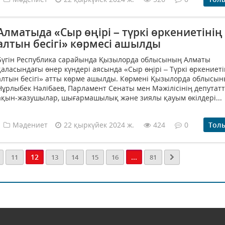
Алматыда «Сыр өңірі – түркі өркениетінің
алтын бесігі» көрмесі ашылды
Бүгін Республика сарайында Қызылорда облысының Алматы
қаласындағы өнер күндері аясында «Сыр өңірі – Түркі өркениеті
алтын бесігі» атты көрме ашылды. Көрмені Қызылорда облысын
Нұрлыбек Нәлібаев, Парламент Сенаты мен Мәжілісінің депутат
ақын-жазушылар, шығармашылық және зиялы қауым өкілдері...
Мәдениет
22 қыркүйек 2024 ж.
424
0
Тол
12
...
11
13
14
15
16
81