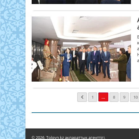
...
1
8
9
10
© 2026. Tolqyn.kz ақпараттық агенттігі.