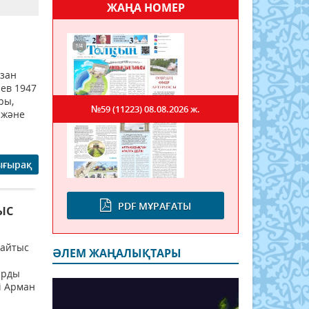
ЖАҢА НОМЕР
азан
аев 1947
ры,
№59 (11223)
08.08.2026 ж.
 және
ығырақ
PDF МҰРАҒАТЫ
ыс
қайтыс
ӘЛЕМ ЖАҢАЛЫҚТАРЫ
арды
ті Арман