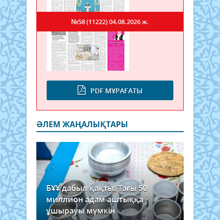
№58 (11222)
04.08.2026 ж.
PDF МҰРАҒАТЫ
ӘЛЕМ ЖАҢАЛЫҚТАРЫ
БҰҰ дабыл қақты: Тағы 50
миллион адам аштыққа
ұшырауы мүмкін