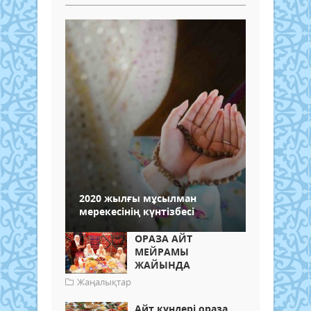
2020 жылғы мұсылман
мерекесінің күнтізбесі
ОРАЗА АЙТ
МЕЙРАМЫ
ЖАЙЫНДА
Жаңалықтар
Айт күндері ораза