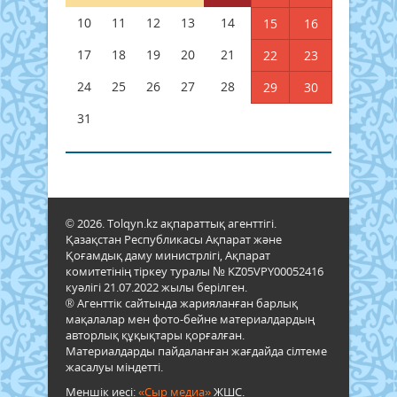
10
11
12
13
14
15
16
17
18
19
20
21
22
23
24
25
26
27
28
29
30
31
© 2026. Tolqyn.kz ақпараттық агенттігі.
Қазақстан Республикасы Ақпарат және
Қоғамдық даму министрлігі, Ақпарат
комитетінің тіркеу туралы № KZ05VPY00052416
куәлігі 21.07.2022 жылы берілген.
® Агенттік сайтында жарияланған барлық
мақалалар мен фото-бейне материалдардың
авторлық құқықтары қорғалған.
Материалдарды пайдаланған жағдайда сілтеме
жасалуы міндетті.
Меншік иесі:
«Сыр медиа»
ЖШС.