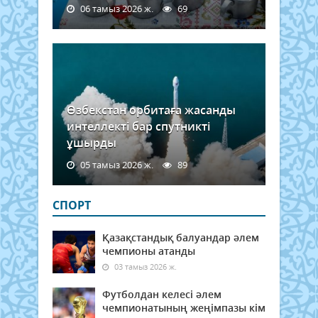
06 тамыз 2026 ж.
69
Өзбекстан орбитаға жасанды
интеллекті бар спутникті
ұшырды
05 тамыз 2026 ж.
89
СПОРТ
Қазақстандық балуандар әлем
чемпионы атанды
03 тамыз 2026 ж.
Футболдан келесі әлем
чемпионатының жеңімпазы кім