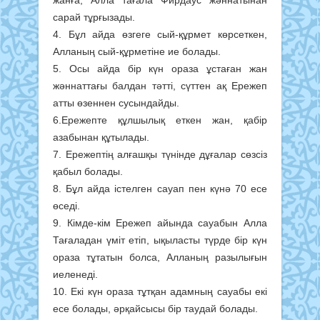
сарай тұрғызады.
4. Бұл айда өзгеге сый-құрмет көрсеткен,
Алланың сый-құрметіне ие болады.
5. Осы айда бір күн ораза ұстаған жан
жәннаттағы балдан тәтті, сүттен ақ Ережеп
атты өзеннен сусындайды.
6.Ережепте құлшылық еткен жан, қабір
азабынан құтылады.
7. Ережептің алғашқы түнінде дұғалар сөзсіз
қабыл болады.
8. Бұл айда істелген сауап пен күнә 70 есе
өседі.
9. Кімде-кім Ережеп айында сауабын Алла
Тағаладан үміт етіп, ықыласты түрде бір күн
ораза тұтатын болса, Алланың разылығын
иеленеді.
10. Екі күн ораза тұтқан адамның сауабы екі
есе болады, әрқайсысы бір таудай болады.