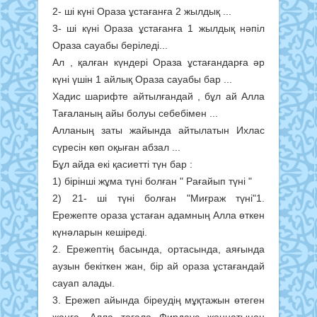
2- ші күні Ораза ұстағанға 2 жылдық ...
3- ші күні Ораза ұстағанға 1 жылдық нәпіл
Ораза сауабы беріледі...
Ал , қалған күндері Ораза ұстағандарға әр
күні үшін 1 айлық Ораза сауабы бар ...
Хадис шарифте айтылғандай , бұл ай Алла
Тағаланың айы болуы себебімен ...
Алланың заты жайында айтылатын Ихлас
сүресін көп оқыған абзал ...
Бұл айда екі қасиетті түн бар :
1) бірінші жұма түні болған " Рағайып түні "
2) 21- ші түні болған "Миғраж түні"1.
Ережепте ораза ұстаған адамның Алла өткен
күнәларын кешіреді.
2. Ережептің басында, ортасында, аяғында
аузын бекіткен жан, бір ай ораза ұстағандай
сауап алады.
3. Ережеп айында біреудің мұқтажын өтеген
жанға, Алла тағала Фирдаус жәннатынан