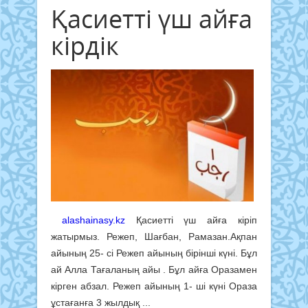
Қасиетті үш айға
кірдік
alashainasy.kz
Қасиетті үш айға кіріп
жатырмыз. Режеп, Шағбан, Рамазан.Ақпан
айының 25- сі Режеп айының бірінші күні. Бұл
ай Алла Тағаланың айы . Бұл айға Оразамен
кірген абзал. Режеп айының 1- ші күні Ораза
ұстағанға 3 жылдық ...