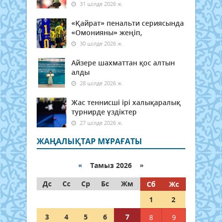
31 шілде 2026 ж.
«Қайрат» пенальти сериясында
«Омонияны» жеңіп,
30 шілде 2026 ж.
Айзере шахматтан қос алтын
алды
28 шілде 2026 ж.
Жас теннисші ірі халықаралық
турнирде үздіктер
27 шілде 2026 ж.
ЖАҢАЛЫҚТАР МҰРАҒАТЫ
«
Тамыз 2026 »
Дс
Сс
Ср
Бс
Жм
Сб
Жс
1
2
3
4
5
6
7
8
9