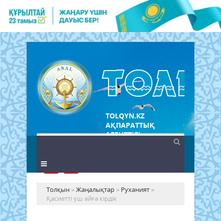
TOLQYN.KZ
АҚПАРАТТЫҚ
АГЕНТТІГІ
Толқын
»
Жаңалықтар
»
Руханият
»
Қасиетті үш айға кірдік