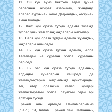
11. Үш күн ауыз бекіткен адам дүние
бәлесінен ахирет азабынан, жындану,
алапес ауруынан және Даджалдың кесірінен
аман болады.
12. Жеті күн ораза тұтқан адамға тозаққа
түспес үшін жеті тозақ қақпалары жабылар.
13. Сегіз күн ораза тұтқан адамға жұмақтың
қақпалары ашылады.
14. Он күн ораза тұтқан адамға, Алла
Тағаладан не сұраған болса, сұрағаны
беріледі.
15. Он бес күн ораза тұтқан адамның
алдыңғы күнәларын кешіреді де
жамандықтарын жақсылыққа ауыстырады.
Ал, егер оразасын келесі күндері
жалғастыратын болса, сауабын одан әрі
арттыра түседі.
Ережеп айы кіргенде Пайғамбарымыз
(с.а.с.): "Я, Аллам! Ережеп пен Шағбанның