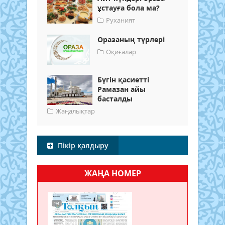
ұстауға бола ма?
Руханият
Оразаның түрлері
Оқиғалар
Бүгін қасиетті
Рамазан айы
басталды
Жаңалықтар
Пікір қалдыру
ЖАҢА НОМЕР