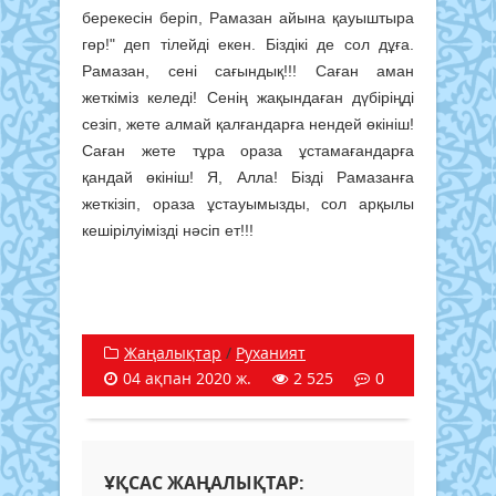
берекесін беріп, Рамазан айына қауыштыра
гөр!" деп тілейді екен. Біздікі де сол дұға.
Рамазан, сені сағындық!!! Саған аман
жеткіміз келеді! Сенің жақындаған дүбіріңді
сезіп, жете алмай қалғандарға нендей өкініш!
Саған жете тұра ораза ұстамағандарға
қандай өкініш! Я, Алла! Бізді Рамазанға
жеткізіп, ораза ұстауымызды, сол арқылы
кешірілуімізді нәсіп ет!!!
Жаңалықтар
/
Руханият
04 ақпан 2020 ж.
2 525
0
ҰҚСАС ЖАҢАЛЫҚТАР: