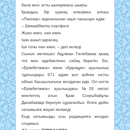
бала кез» атты шығармасы шықты.
Қазидың бір шумақ өле­ңімен алғаш
«Пионер» жур­­налынан оқып танысқан едім:
– Шимайбектің портфелі
Жуан екен, нән екен.
Ішін ашып қарасаң,
Іші толы нан екен, – деп келеді.
Сынып жетекшісі Ақұлман Төлебаева қазақ
тілі мен әдебиетінен сабақ беретін. Біз,
«Ерімбетжаға» және «Қарақұм» ауылының
тұрғындары 671 адам қол қойған хатты
облыс басшылығына жолдаған едік. Ол хатта
«Ерімбетжаға» ауылындағы №18 негізгі
мектептің атын Қази Соңғыбайұлы
Данабаевқа берілуін сұрағанбыз. Әліге дейін
хатымызға жауап келмеді.
Енді хатымызды осы редакцияға жолдап
отырмыз.