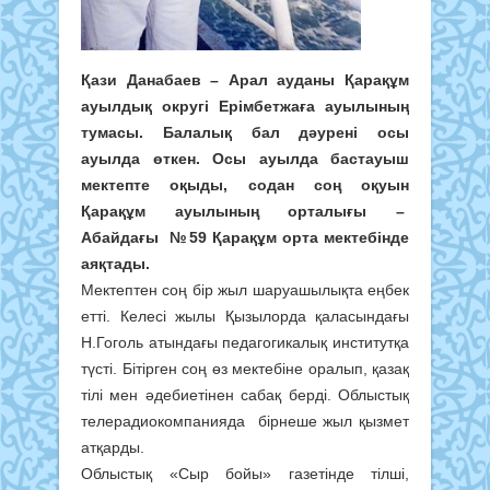
Қази Данабаев – Арал ауданы Қарақұм
ауылдық округі Ерімбетжаға ауылының
тумасы. Балалық бал дәурені осы
ауылда өткен. Осы ауылда бастауыш
мектепте оқыды, содан соң оқуын
Қарақұм ауылының орталығы –
Абайдағы №59 Қарақұм орта мектебінде
аяқтады.
Мектептен соң бір жыл шаруашылықта еңбек
етті. Келесі жылы Қызылорда қаласындағы
Н.Гоголь атындағы педагогикалық институтқа
түсті. Бітірген соң өз мектебіне оралып, қазақ
тілі мен әдебиетінен сабақ берді. Облыстық
телерадиокомпанияда бірнеше жыл қызмет
атқарды.
Облыстық «Сыр бойы» газетінде тілші,