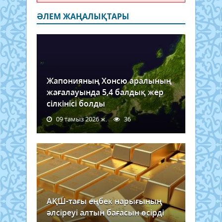
ӘЛЕМ ЖАҢАЛЫҚТАРЫ
Жапонияның Хонсю аралының
жағалауында 5,4 балдық жер
сілкінісі болды
09 тамыз 2026 ж.
36
АҚШ-тағы еңбек нарығының
әлсіреуі алтын бағасын өсірді