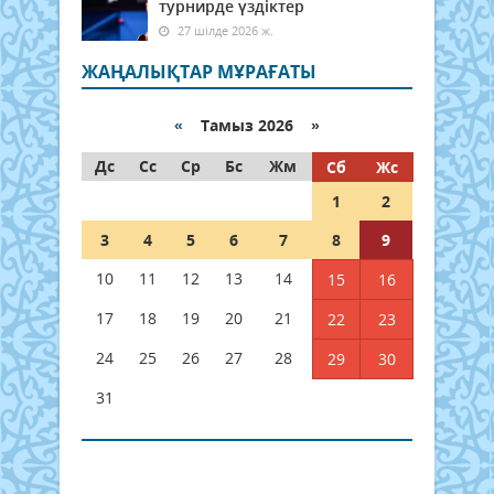
турнирде үздіктер
27 шілде 2026 ж.
ЖАҢАЛЫҚТАР МҰРАҒАТЫ
«
Тамыз 2026 »
Дс
Сс
Ср
Бс
Жм
Сб
Жс
1
2
3
4
5
6
7
8
9
10
11
12
13
14
15
16
17
18
19
20
21
22
23
24
25
26
27
28
29
30
31