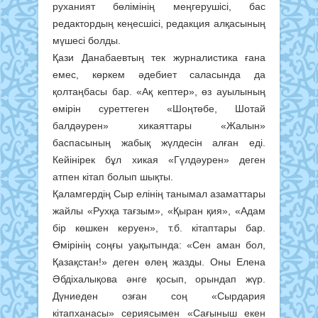
руханият бөлімінің меңгерушісі, бас
редактордың кеңесшісі, редакция алқасының
мүшесі болды.
Қази Данабаевтың тек журналистика ғана
емес, көркем әдебиет саласында да
қолтаңбасы бар. «Ақ кептер», өз ауылының
өмірін суреттеген «Шоңтөбе, Шотай
балдәурен» хикаяттары «Жалын»
баспасының жабық жүлдесін алған еді.
Кейінірек бұл хикая «Гүлдәурен» деген
атпен кітап болып шықты.
Қаламгердің Сыр елінің танымал азаматтары
жайлы «Рухқа тағзым», «Қыран қия», «Адам
бір көшкен керуен», т.б. кітаптары бар.
Өмірінің соңғы уақытында: «Сен аман бол,
Қазақстан!» деген өлең жазды. Оны Елена
Әбдіхалықова әнге қосып, орындап жүр.
Дүниеден озған соң «Сырдария
кітапханасы» сериясымен «Сағыныш екен