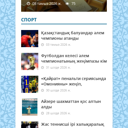
08 тамыз 2026 ж.
75
СПОРТ
Қазақстандық балуандар әлем
чемпионы атанды
03 тамыз 2026 ж.
Футболдан келесі әлем
чемпионатының жеңімпазы кім
31 шілде 2026 ж.
«Қайрат» пенальти сериясында
«Омонияны» жеңіп,
30 шілде 2026 ж.
Айзере шахматтан қос алтын
алды
28 шілде 2026 ж.
Жас теннисші ірі халықаралық