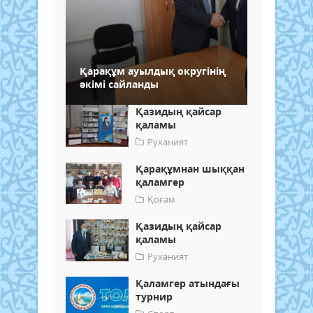
Қарақұм ауылдық округінің
әкімі сайланды
Қазидың қайсар
қаламы
Руханият
Қарақұмнан шыққан
қаламгер
Қоғам
Қазидың қайсар
қаламы
Руханият
Қаламгер атындағы
турнир