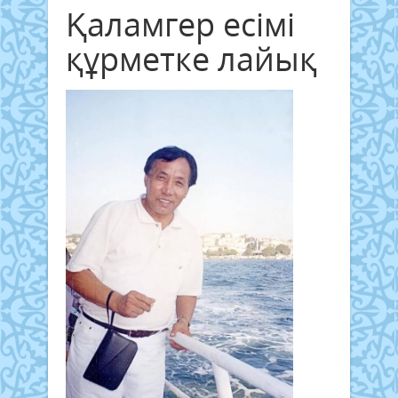
Қаламгер есімі
құрметке лайық