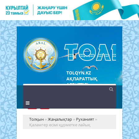
TOLQYN.KZ
АҚПАРАТТЫҚ
АГЕНТТІГІ
Толқын
»
Жаңалықтар
»
Руханият
»
Қаламгер есімі құрметке лайық