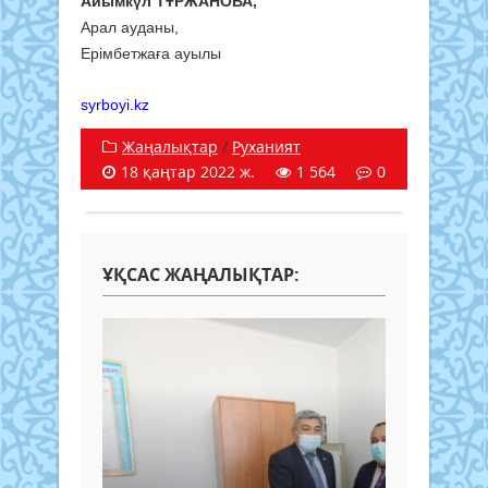
Айымкүл ТҰРЖАНОВА,
Арал ауданы,
Ерімбетжаға ауылы
syrboyi.kz
Жаңалықтар
/
Руханият
18 қаңтар 2022 ж.
1 564
0
ҰҚСАС ЖАҢАЛЫҚТАР: