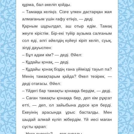
құрма, бал әкеліп қойды.
– Тамаққа келіңіз. Сізге үлкен дастарқан жая
алмағаным үшін ғафу етіңіз, — деді.
Қарным шұрылдап, аш отыр едім. Тамақ
жеуге кірістім. Бір-екі түйір аузыма салғаным
сол еді, әлгі әйелдің күйеуі кіріп келіп, суық,
зілді дауыспен:
– Бұл адам кім? — деді. Әйел:
– Құдайы қонақ, — деді.
– Құдайы қонақ біздің ғана үйімізді тауып па?
Менің тамақтарым қайда? Әкел тезірек, —
деді отағасы. Әйел:
– Үйдегі бар тамақты қонаққа бердім, — деді.
– Саған тамақты қонаққа бер, деп кім рұқсат
етті, — деп, ол зайыбына дүрсе қоя берді.
Екеуінің арасында ұрыс басталды. Мен
шыдай алмай күліп жібердім. Үй иесі маған
сұсты қарап:
– Неге күлесің? — деп сұрады.