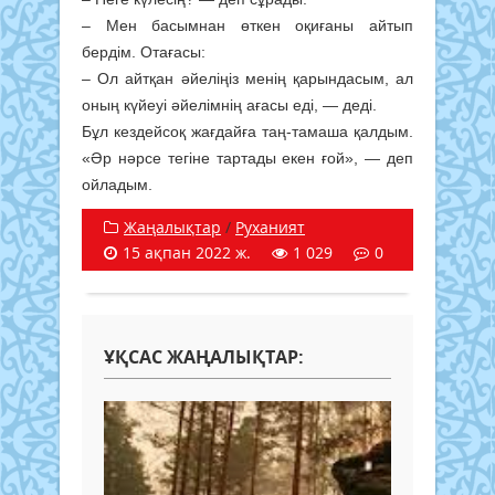
– Мен басымнан өткен оқиғаны айтып
бердім. Отағасы:
– Ол айтқан әйеліңіз менің қарындасым, ал
оның күйеуі әйелімнің ағасы еді, — деді.
Бұл кездейсоқ жағдайға таң-тамаша қалдым.
«Әр нәрсе тегіне тартады екен ғой», — деп
ойладым.
Жаңалықтар
/
Руханият
15 ақпан 2022 ж.
1 029
0
ҰҚСАС ЖАҢАЛЫҚТАР: