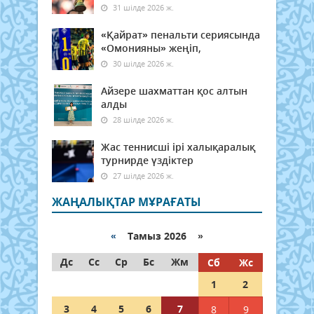
31 шілде 2026 ж.
«Қайрат» пенальти сериясында
«Омонияны» жеңіп,
30 шілде 2026 ж.
Айзере шахматтан қос алтын
алды
28 шілде 2026 ж.
Жас теннисші ірі халықаралық
турнирде үздіктер
27 шілде 2026 ж.
ЖАҢАЛЫҚТАР МҰРАҒАТЫ
«
Тамыз 2026 »
Дс
Сс
Ср
Бс
Жм
Сб
Жс
1
2
3
4
5
6
7
8
9