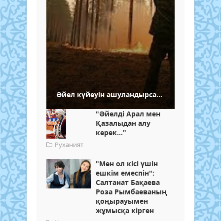
Әйел күйеуін ашуландырса...
"Әйелді Арал мен
Қазалыдан алу
керек..."
Руханият
"Мен ол кісі үшін
ешкім емеспін":
Салтанат Бақаева
Роза Рымбаеваның
қоңырауымен
жұмысқа кірген