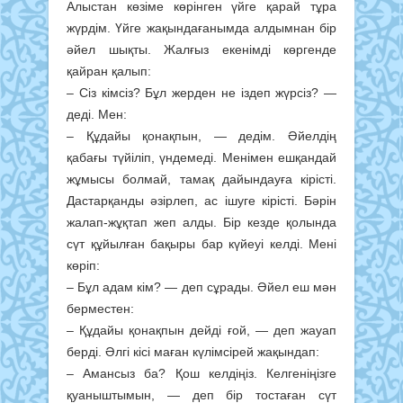
Алыстан көзіме көрінген үйге қарай тұра
жүрдім. Үйге жақындағанымда алдымнан бір
әйел шықты. Жалғыз екенімді көргенде
қайран қалып:
– Сіз кімсіз? Бұл жерден не іздеп жүрсіз? —
деді. Мен:
– Құдайы қонақпын, — дедім. Әйелдің
қабағы түйіліп, үндемеді. Менімен ешқандай
жұмысы болмай, тамақ дайындауға кірісті.
Дастарқанды әзірлеп, ас ішуге кірісті. Бәрін
жалап-жұқтап жеп алды. Бір кезде қолында
сүт құйылған бақыры бар күйеуі келді. Мені
көріп:
– Бұл адам кім? — деп сұрады. Әйел еш мән
берместен:
– Құдайы қонақпын дейді ғой, — деп жауап
берді. Әлгі кісі маған күлімсірей жақындап:
– Амансыз ба? Қош келдіңіз. Келгеніңізге
қуаныштымын, — деп бір тостаған сүт