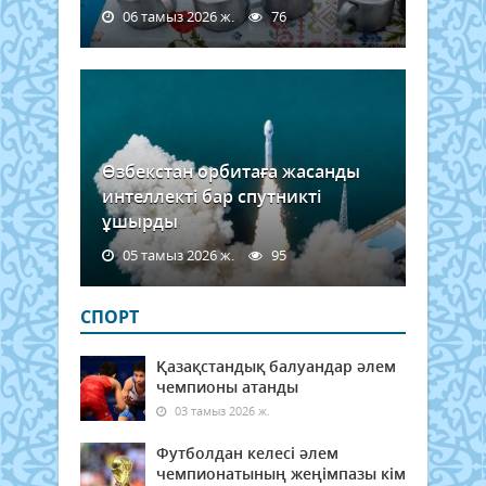
06 тамыз 2026 ж.
76
Өзбекстан орбитаға жасанды
интеллекті бар спутникті
ұшырды
05 тамыз 2026 ж.
95
СПОРТ
Қазақстандық балуандар әлем
чемпионы атанды
03 тамыз 2026 ж.
Футболдан келесі әлем
чемпионатының жеңімпазы кім