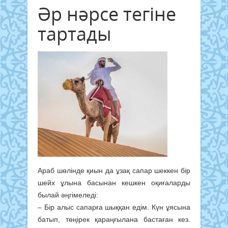
Әр нәрсе тегіне
тартады
Араб шөлінде қиын да ұзақ сапар шеккен бір
шейх ұлына басынан кешкен оқиғаларды
былай әңгімеледі:
– Бір алыс сапарға шыққан едім. Күн ұясына
батып, төңірек қараңғылана бастаған кез.