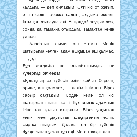
қалдым, — деп ойладым. Әлгі кісі от жағып,
етті пісіріп, табаққа салып, алдыма әкелді.
Ішім қан жылауда еді. Ешқандай зауқым жоқ,
сонда да тамаққа отырдым. Тамақтан кейін
үй иесі:
– Аллаһтың атымен ант етемін. Менің
шатырыма келген адам ешқашан аш қалмас,
— деді.
Бұл жағдайға не жылайтынымды, не
күлерімді білмедім.
«Қонақтың өз түйесін өзіне сойып берсең,
әрине, аш қалмас», — дедім ішімнен. Бірақ
сабыр сақтадым. Содан кейін ол кісі
шатырдан шығып кетті. Бұл қызық адамның
ісіне таң қалып отырдым. Біраз уақыттан
кейін мені дауыстап шақырғанын естіп,
сыртқа шықтым. Далада ол бір түйенің
бұйдасынан ұстап тұр еді. Маған жақындап: