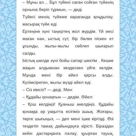
– Мұны ал… Бұл түйені саған сойған түйенің
орнына беріп тұрмын, — деді.
Түйесі менің түйеме карағанда қоңдылау,
жасырақ түйе еді.
Ертеңіне күні таңертең жол жүрдім. Үй иесі
маған нан, ыстық сүт, бір бөлек піскен ет
ұсынды, жылы-жылы сөйлеп шығарып
салды.
Ыстық шөлде күні бойы сапар шектім . Кешке
жақын алдымнан кездескен үйге келдім.
Мұнда мені бір әйел қарсы алды.
Күлімсіреген, жылы жүзді әйел еді.
– Сіз кімсіз? — деді. Мен:
– Құдайы қонақпын — дедім. Әйел:
– Қош келдіңіз! Қуаныш әкелдіңіз. Құдайы
қонаққа әр уақытта есігіміз ашық. Жоғары,
төрге шығыңыз, — деп мені ішке кіргізді. Өзі
тездетіп тамақ дайындауға кірісті. Біраздан
кейін дастарқанға палау, қуырған тауық,