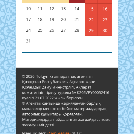
10
11
12
13
14
15
16
17
18
19
20
21
22
23
24
25
26
27
28
29
30
31
© 2026. Tolqyn.kz ақпараттық агенттігі.
Қазақстан Республикасы Ақпарат және
Қоғамдық даму министрлігі, Ақпарат
комитетінің тіркеу туралы № KZ05VPY00052416
куәлігі 21.07.2022 жылы берілген.
® Агенттік сайтында жарияланған барлық
мақалалар мен фото-бейне материалдардың
авторлық құқықтары қорғалған.
Материалдарды пайдаланған жағдайда сілтеме
жасалуы міндетті.
Меншік иесі:
«Сыр медиа»
ЖШС.