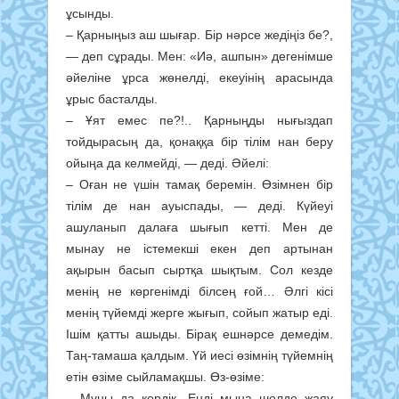
ұсынды.
– Қарныңыз аш шығар. Бір нәрсе жедіңіз бе?,
— деп сұрады. Мен: «Иә, ашпын» дегенімше
әйеліне ұрса жөнелді, екеуінің арасында
ұрыс басталды.
–
Ұят емес пе?!.. Қарныңды нығыздап
тойдырасың да, қонаққа бір тілім нан беру
ойыңа да келмейді, — деді. Әйелі:
– Оған не үшін тамақ беремін. Өзімнен бір
тілім де нан ауыспады, — деді. Күйеуі
ашуланып далаға шығып кетті. Мен де
мынау не істемекші екен деп артынан
ақырын басып сыртқа шықтым. Сол кезде
менің не көргенімді білсең ғой… Әлгі кісі
менің түйемді жерге жығып, сойып жатыр еді.
Ішім қатты ашыды. Бірақ ешнәрсе демедім.
Таң-тамаша қалдым. Үй иесі өзімнің түйемнің
етін өзіме сыйламақшы. Өз-өзіме:
– Мұны да көрдік. Енді мына шөлде жаяу