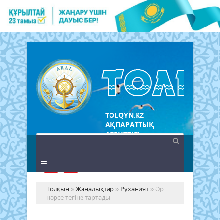
TOLQYN.KZ
АҚПАРАТТЫҚ
АГЕНТТІГІ
Толқын
»
Жаңалықтар
»
Руханият
» Әр
нәрсе тегіне тартады