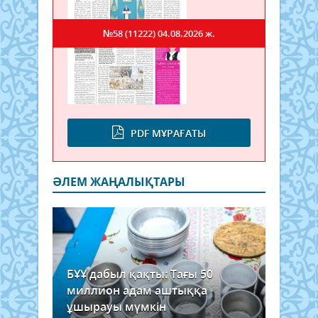
№58 (11222)
04.08.2026 ж.
PDF МҰРАҒАТЫ
ӘЛЕМ ЖАҢАЛЫҚТАРЫ
БҰҰ дабыл қақты: Тағы 50
миллион адам аштыққа
ұшырауы мүмкін