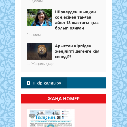
Қоғам
Шіркеуден шыққан
соң есінен танған
әйел 18 жастағы қыз
болып оянған
Әлем
Арыстан кірпіден
жеңіліпті дегенге кім
сенеді?!
Жаңалықтар
Пікір қалдыру
ЖАҢА НОМЕР