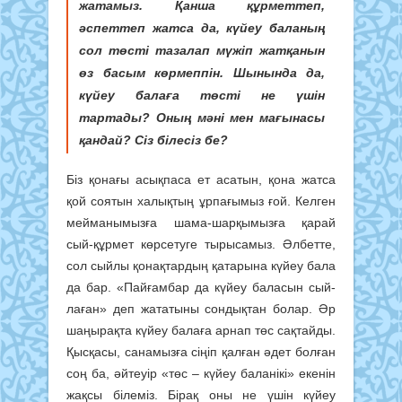
жатамыз. Қанша құрметтеп,
әспеттеп жатса да, күйеу баланың
сол төсті тазалап мүжіп жатқанын
өз басым көрмеппін. Шынында да,
күйеу балаға төсті не үшін
тартады? Оның мәні мен мағынасы
қандай? Сіз білесіз бе?
Біз қонағы асықпаса ет асатын, қона жатса
қой соятын халықтың ұрпағымыз ғой. Келген
мейманы­мызға шама-шарқымызға қарай
сый-құрмет көрсетуге тырысамыз. Әлбетте,
сол сыйлы қонақтардың қатарына күйеу бала
да бар. «Пайғамбар да күйеу баласын сый­
лаған» деп жататыны сондықтан болар. Әр
шаңырақта күйеу балаға арнап төс сақтайды.
Қысқасы, санамызға сіңіп қалған әдет болған
соң ба, әйтеуір «төс – күйеу баланікі» екенін
жақсы білеміз. Бірақ оны не үшін күйеу