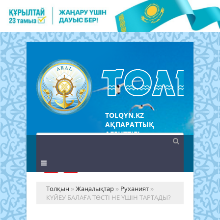
TOLQYN.KZ
АҚПАРАТТЫҚ
АГЕНТТІГІ
Толқын
»
Жаңалықтар
»
Руханият
»
КҮЙЕУ БАЛАҒА ТӨСТІ НЕ ҮШІН ТАРТАДЫ?