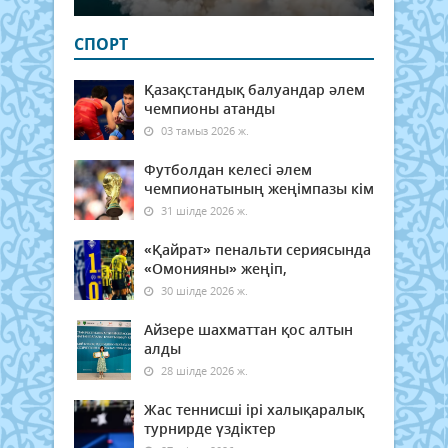
СПОРТ
Қазақстандық балуандар әлем
чемпионы атанды
03 тамыз 2026 ж.
Футболдан келесі әлем
чемпионатының жеңімпазы кім
31 шілде 2026 ж.
«Қайрат» пенальти сериясында
«Омонияны» жеңіп,
30 шілде 2026 ж.
Айзере шахматтан қос алтын
алды
28 шілде 2026 ж.
Жас теннисші ірі халықаралық
турнирде үздіктер