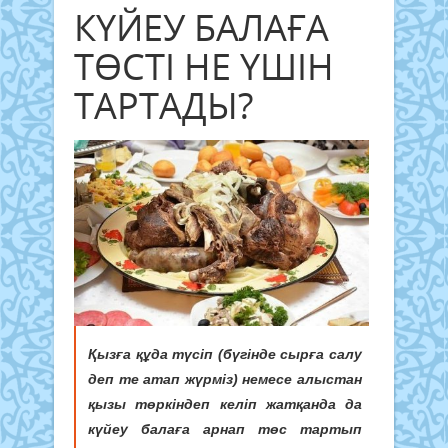
КҮЙЕУ БАЛАҒА
ТӨСТІ НЕ ҮШІН
ТАРТАДЫ?
Қызға құда түсіп (бүгінде сырға салу
деп те атап жүрміз) немесе алыстан
қызы төркіндеп келіп жатқанда да
күйеу балаға арнап төс тартып