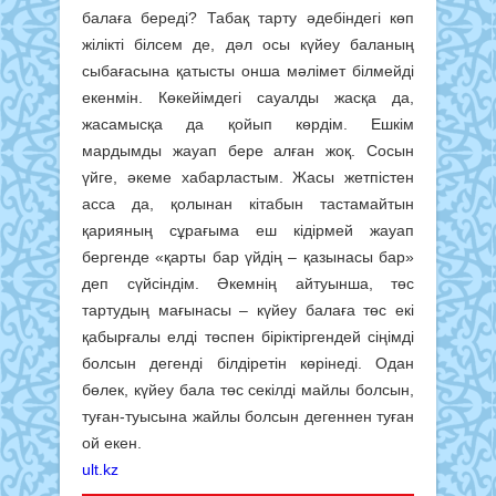
балаға береді? Табақ тарту әдебіндегі көп
жілікті білсем де, дәл осы күйеу баланың
сыбағасына қатысты онша мәлімет білмейді
екенмін. Көкейімдегі сауалды жасқа да,
жасамысқа да қойып көрдім. Ешкім
мардымды жауап бере алған жоқ. Сосын
үйге, әкеме хабарластым. Жасы жетпістен
асса да, қолынан кітабын тастамайтын
қарияның сұрағыма еш кідірмей жауап
бергенде «қарты бар үйдің – қазынасы бар»
деп сүйсіндім. Әкемнің айтуынша, төс
тартудың мағынасы – күйеу балаға төс екі
қабырғалы елді төспен біріктіргендей сіңімді
болсын дегенді білдіретін көрінеді. Одан
бөлек, күйеу бала төс секілді майлы болсын,
туған-туысына жайлы болсын дегеннен туған
ой екен.
ult.kz