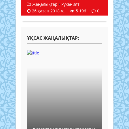
Жаңалықтар
/
Руханият
26 қазан 2018 ж.
5 196
0
ҰҚСАС ЖАҢАЛЫҚТАР: