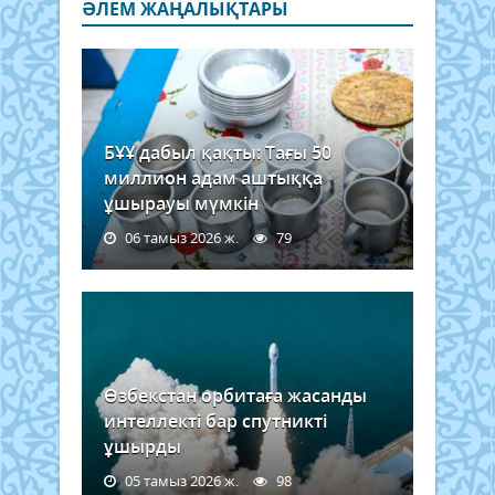
ӘЛЕМ ЖАҢАЛЫҚТАРЫ
БҰҰ дабыл қақты: Тағы 50
миллион адам аштыққа
ұшырауы мүмкін
06 тамыз 2026 ж.
79
Өзбекстан орбитаға жасанды
интеллекті бар спутникті
ұшырды
05 тамыз 2026 ж.
98