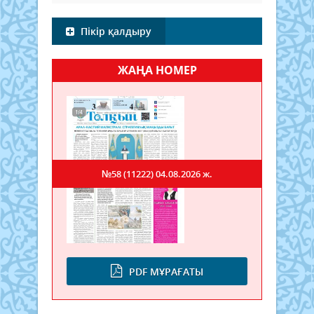
Пікір қалдыру
ЖАҢА НОМЕР
№58 (11222)
04.08.2026 ж.
PDF МҰРАҒАТЫ