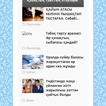
Қазақтың туыстық атаулары
ҚАЙЫН АТАСЫ
КЕЛІНІН ПЫШАҚТАП
ТАСТАҒАН. Себебі...
Оқиғалар
Табақ тарту ережесі.
Әр қонақтың
сыбағасы қандай?
Оқиғалар
Оралда күйеу баласы
жарақаттаған ер
адам көз жұмды
Қоғам
Үндістанда жаңа
үйленген жігіт
жарылғыш заттан
қайтыс болды
Әлем