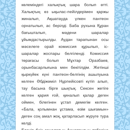
көлеміндегі халықтық шара болып өтті.
Халықтың өз ықылас-пейілдерімен қаржы
жиналып, Ақшатауда үлкен пантеон
орнатылып, ас берілді. Баба рухына Құран
бағышталып, мәдени шаралар
ұйымдастырылды. Аудан тарапынан осы
мәселеге орай комиссия құрылып, іс-
шаралар жоспары белгіленді. Комиссия
төрағасы болып Мұхтар Оразбаев,
орынбасарлығына мен бекітілдім. Жетінші
қыркүйек күні пантеон-белгінің ашылуына
келген Әбдіжәміл Нұрпейісовті күтіп алып,
тау басына бірге шықтық. Сексен жетіге
келген қария ғой, қиналып қалар деген
оймен, білегінен ұстап демегім келген.
«Бала, қолымнан ұстама, өзім шығамын»
деген соң амал жоқ, қатарласып жүруге тура
келді.