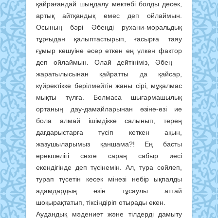
қайрағандай шыңдалу мектебі болды десек,
артық айтқандық емес деп ойлаймын.
Осының бәрі Әбеңді рухани-моральдық
тұрғыдан қалыптастырып, ғасырға таяу
ғұмыр кешуіне әсер еткен ең үлкен фактор
деп ойлаймын. Олай дейтініміз, Әбең –
жаратылысынан қайратты да қайсар,
күйректікке берілмейтін жаны сірі, мұқалмас
мықты тұлға. Болмаса шығармашылық
ортаның дау-дамайларынан өзіне-өзі ие
бола алмай ішімдікке салынып, терең
дағдарыстарға түсіп кеткен ақын,
жазушыларымыз қаншама?! Ең басты
ерекшелігі сөзге сараң сабыр иесі
екендігінде деп түсінемін. Ал, тура сөйлеп,
турап түсетін кесек мінезі небір ықпалды
адамдардың өзін тұсаулы аттай
шоқырақтатып, тіксіндіріп отырады екен.
Аудандық мәдениет және тілдерді дамыту