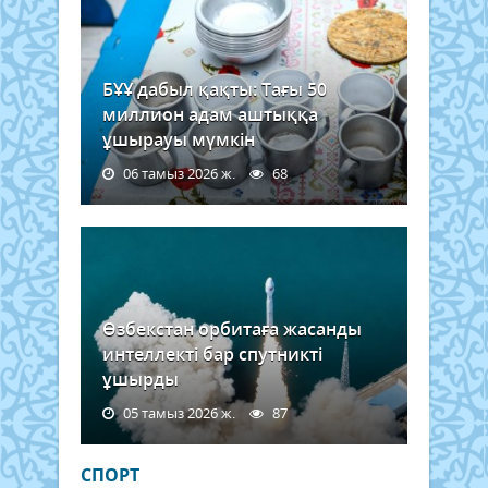
БҰҰ дабыл қақты: Тағы 50
миллион адам аштыққа
ұшырауы мүмкін
06 тамыз 2026 ж.
68
Өзбекстан орбитаға жасанды
интеллекті бар спутникті
ұшырды
05 тамыз 2026 ж.
87
СПОРТ