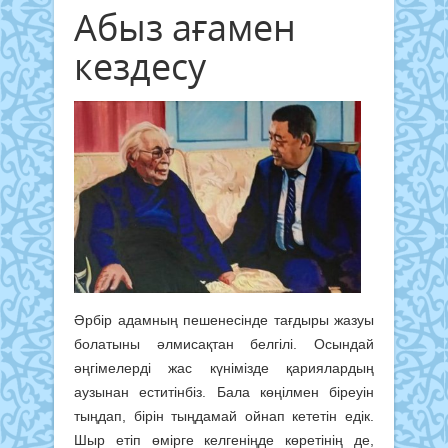
Абыз ағамен
кездесу
Әрбір адамның пешенесінде тағдыры жазуы
болатыны әлмисақтан белгілі. Осындай
әңгімелерді жас күнімізде қариялардың
аузынан еститінбіз. Бала көңілмен біреуін
тыңдап, бірін тыңдамай ойнап кететін едік.
Шыр етіп өмірге келгеніңде көретінің де,