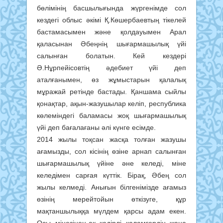
бөлімінің басшылығында жүргенімде сол
кездегі облыс әкімі Қ.Көшербаевтың тікелей
бастамасымен және қолдауымен Арал
қаласынан Әбеңнің шығармашылық үйі
салынған болатын. Кей кездері
Ә.Нұрпейісовтің әдебиет үйі деп
аталғанымен, өз жұмыстарын қалалық
мұражай ретінде бастады. Қаншама сыйлы
қонақтар, ақын-жазушылар келіп, республика
көлеміндегі баламасы жоқ шығармашылық
үйі деп бағалағаны әлі күнге есімде.
2014 жылы тоқсан жасқа толған жазушы
ағамызды, сол кісінің өзіне арнап салынған
шығармашылық үйіне әне келеді, міне
келедімен сарғая күттік. Бірақ, Әбең сол
жылы келмеді. Анығын білгенімізде ағамыз
өзінің мерейтойын өткізуге, құр
мақтаншылыққа мүлдем қарсы адам екен.