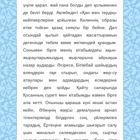
үңіле қарап, жәй ғана болды деп қолыменен
де белгі берді. Ақтөбедегі «Қан мен тердің»
кейіпкерлеріне қойылған Кәленнің образы
етке тойған қазақ сияқты бір бейне. Дәл
осындай қылып қайтадан жасаттырамын
дегенінде төбем көкке жеткендей қуандым.
Сонымен бірге менің кітабымдағы ақын-
жырауларымыздың жырларына айрықша
назар аударды. Әсіресе, Бітімбай шайырдың
өлеңдерін оқи отырып, ондағы жер-су
атаулары мен адамдардың есімдеріне
көбірек ден қойды. Қайту сапарында
Қосанның суреті мен кітабымды өзімен бірге
ала кетті. Оныншы қараша күні кешкі астан
кейін, Әбеңнің жақсы демалуына арнап
тілектерімізді білдірген соң, үйлерімізге
тарадық. Ертеңіне ағамызды шығарып салу
үшін жиналып сәлемдескен соң, сыртқа