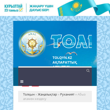
TOLQYN.KZ
АҚПАРАТТЫҚ
АГЕНТТІГІ
Толқын
»
Жаңалықтар
»
Руханият
» Абыз
ағамен кездесу