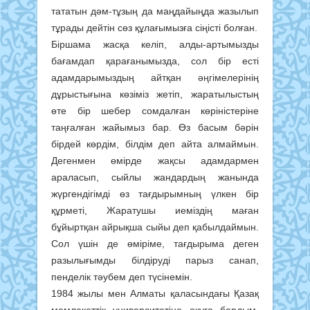
тататын дәм-тұзың да маңдайыңда жазылып
тұрады дейтін сөз құлағымызға сіңісті болған.
Біршама жасқа келіп, алды-артымызды
бағамдап қарағанымызда, сол бір есті
адамдарымыздың айтқан әңгімелерінің
дұрыстығына көзіміз жетіп, жаратылыстың
өте бір шебер сомдалған көріністеріне
таңғалған жайымыз бар. Өз басым бәрін
бірдей көрдім, білдім деп айта алмаймын.
Дегенмен өмірде жақсы адамдармен
араласып, сыйлы жандардың жанында
жүргендігімді өз тағдырымның үлкен бір
құрметі, Жаратушы иеміздің маған
бұйыртқан айрықша сыйы деп қабылдаймын.
Сол үшін де өміріме, тағдырыма деген
разылығымды білдіруді парыз санап,
пенделік тәубем деп түсінемін.
1984 жылы мен Алматы қаласындағы Қазақ