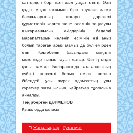
сәттерден бері жеті жыл уақыт өтіпті. Өзін
қадір тұтқан халқымен бірге тәуелсіз еліміз
басшыларының жоғары дәрежелі
құрметтерін көрген және әлемнің таңдаулы
шығармашылық өкілдерінің беделді
марапаттарын иеленіп, есімінің өзі аңыз
болып тараған абыз ағамыз да бұл өмірден
өтіп, Көктөбенің басындағы мәңгілік
мекенінде тыныс тауып жатыр. Өзінің кіндік
қаны тамған Беларанында ата-анасының
сүйікті перзенті болып өмірге келген
Әбеңдей ұлы жүрек адамзаттың ұлы
суреткер жазушысына, қайраткер тұлғасына
айналды.
Тәңірберген ДӘРМЕНОВ
Қызылорда қаласы
Жаңалықтар
/
Руханият