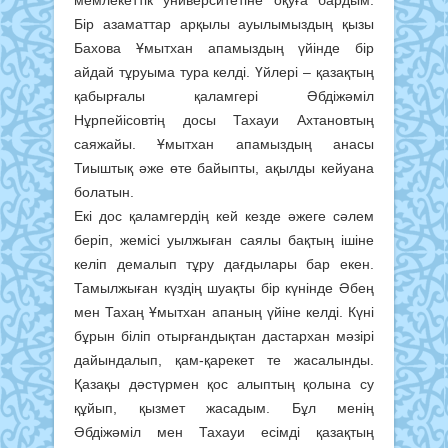
мемлекеттік университетіне оқуға бардым.
Бір азаматтар арқылы ауылымыздың қызы
Бахова Ұмытхан апамыздың үйінде бір
айдай тұруыма тура келді. Үйлері – қазақтың
қабырғалы қаламгері Әбдіжәміл
Нұрпейісовтің досы Тахауи Ахтановтың
саяжайы. Ұмытхан апамыздың анасы
Тиыштық әже өте байыпты, ақылды кейуана
болатын.
Екі дос қаламгердің кей кезде әжеге сәлем
беріп, жемісі уылжыған саялы бақтың ішіне
келіп демалып тұру дағдылары бар екен.
Тамылжыған күздің шуақты бір күнінде Әбең
мен Тахаң Ұмытхан апаның үйіне келді. Күні
бұрын біліп отырғандықтан дастархан мәзірі
дайындалып, қам-қарекет те жасалынды.
Қазақы дәстүрмен қос алыптың қолына су
құйып, қызмет жасадым. Бұл менің
Әбдіжәміл мен Тахауи есімді қазақтың