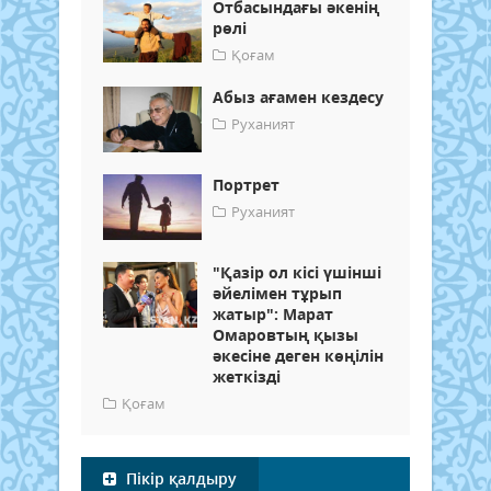
Отбасындағы әкенің
рөлі
Қоғам
Абыз ағамен кездесу
Руханият
Портрет
Руханият
"Қазір ол кісі үшінші
әйелімен тұрып
жатыр": Марат
Омаровтың қызы
әкесіне деген көңілін
жеткізді
Қоғам
Пікір қалдыру