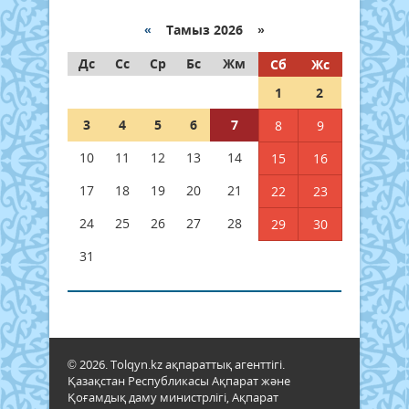
«
Тамыз 2026 »
Дс
Сс
Ср
Бс
Жм
Сб
Жс
1
2
3
4
5
6
7
8
9
10
11
12
13
14
15
16
17
18
19
20
21
22
23
24
25
26
27
28
29
30
31
© 2026. Tolqyn.kz ақпараттық агенттігі.
Қазақстан Республикасы Ақпарат және
Қоғамдық даму министрлігі, Ақпарат