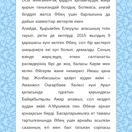
Осы мінезінен-ақ қадірлі қаламгердің жаңа
қырын танығандай болдық. Болмаса, ыңғай
білдіріп жатса Әбең үшін барлығына да
дайын азаматтар жетерлік екен.
Алайда, Қырымбек Елеуұлы ағасының тілін
тауып, ретін де келтірді. 2015 жылдың 9
қарашасы күні келген Әбең, сол бір қастерлі
шаңырақта екі күн болып, демалды. Соның
өзінде жарқ-жұрқ еткен салтанатты
рәсімдерінің бірі де жоқ, баласы Кәрім мен
келіні Әйгерім және немересі Имаш қана
бар. Жолбасшысы қазіргі аудан әкімі –
Аманжол Оңғарбаев. Келесі күні Арал
қаласында тұратын қарындасы
Байқабылқызы Ажар апамыз, сол кездегі
аудан әкімі А.Мұхимов пен Әбеңе арнап
қонақасын берді. Басқаларымызға ет тамағы
тартылғанында Әбең үшін арнайы асылған
сазанның еті мен бал татыған сорпасы