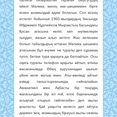
баласы Ыбыраштан тараған Берсүгірдің
әйелі Мәлика менің әке-шешеммен бірге
өскен анамыздай адам болатын. Сол кісінің
естелігі бойынша 1960-жылдардың басында
Әбдіжәміл Нұрпейісов Мырзастың басындағы
Қосан ағасына келіп, көп әңгімелерін
тыңдап, жазып алып кетіпті. Жас келіншек
болып табалдырық аттаған Мәлика шешеміз
атасынан бұл әңгіме не туралы деп сұрамақ
түгілі, бетіне тура қарауға да батпайтын. Осы
оқиға туралы телефон арқылы айтып, өтініш
жасағанымда Әбең ауруханадан шығып
үйіне келе жатыр екен. Аты-жөнімді айтып
өзімді таныстырғанымда, «айналайын
Аманөткел мен Ақбасты бір теңіздің
жағасындағы бір ел ғой, елге барғанымда
асықпай отырып сөйлесейік» деп жылы
қоштасты. Қай уақытта келесіз деп айтуға
дәрмен жоқ, ағамыздың бірауыз жылы сөзінің