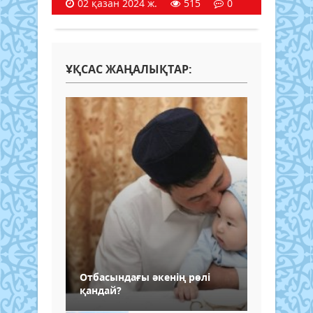
02 қазан 2024 ж.
515
0
ҰҚСАС ЖАҢАЛЫҚТАР:
Отбасындағы әкенің рөлі
қандай?