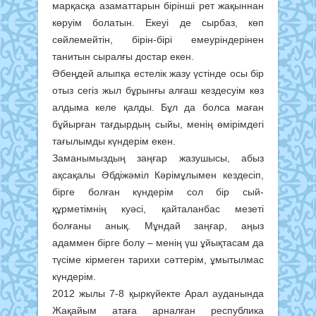
марқасқа азаматтарын бірінші рет жақыннан
көруім болатын. Екеуі де сырбаз, көп
сөйлемейтін, бірін-бірі емеуріндерінен
танитын сыралғы достар екен.
Әбеңдей алыпқа естелік жазу үстінде осы бір
отыз сегіз жыл бұрынғы алғаш кездесуім көз
алдыма келе қалды. Бұл да болса маған
бұйырған тағдырдың сыйы, менің өмірімдегі
тағылымды күндерім екен.
Заманымыздың заңғар жазушысы, абыз
ақсақалы Әбдіжәміл Кәрімұлымен кездесіп,
бірге болған күндерім сол бір сый-
құрметімнің куәсі, қайталанбас мезеті
болғаны анық. Мұндай заңғар, аңыз
адаммен бірге болу – менің үш ұйықтасам да
түсіме кірмеген тарихи сәттерім, ұмытылмас
күндерім.
2012 жылы 7-8 қыркүйекте Арал ауданында
Жақайым атаға арналған республика