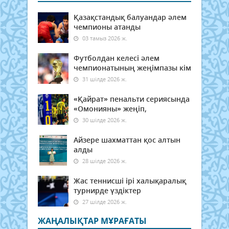
Қазақстандық балуандар әлем
чемпионы атанды
03 тамыз 2026 ж.
Футболдан келесі әлем
чемпионатының жеңімпазы кім
31 шілде 2026 ж.
«Қайрат» пенальти сериясында
«Омонияны» жеңіп,
30 шілде 2026 ж.
Айзере шахматтан қос алтын
алды
28 шілде 2026 ж.
Жас теннисші ірі халықаралық
турнирде үздіктер
27 шілде 2026 ж.
ЖАҢАЛЫҚТАР МҰРАҒАТЫ