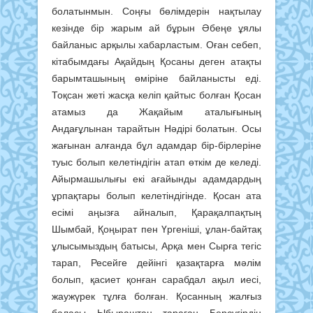
болатынмын. Соңғы бөлімдерін нақтылау
кезінде бір жарым ай бұрын Әбеңе ұялы
байланыс арқылы хабарластым. Оған себеп,
кітабымдағы Ақайдың Қосаны деген атақты
барымташының өміріне байланысты еді.
Тоқсан жеті жасқа келіп қайтыс болған Қосан
атамыз да Жақайым аталығының
Андағұлынан тарайтын Нәдірі болатын. Осы
жағынан алғанда бұл адамдар бір-бірлеріне
туыс болып келетіндігін атап өткім де келеді.
Айырмашылығы екі ағайынды адамдардың
ұрпақтары болып келетіндігінде. Қосан ата
есімі аңызға айналып, Қарақалпақтың
Шымбай, Қоңырат пен Үргеніші, ұлан-байтақ
ұлысымыздың батысы, Арқа мен Сырға тегіс
тарап, Ресейге дейінгі қазақтарға мәлім
болып, қасиет қонған сарабдал ақыл иесі,
жаужүрек тұлға болған. Қосанның жалғыз