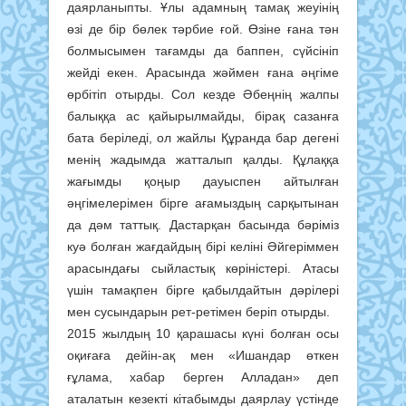
даярланыпты. Ұлы адамның тамақ жеуінің
өзі де бір бөлек тәрбие ғой. Өзіне ғана тән
болмысымен тағамды да баппен, сүйсініп
жейді екен. Арасында жәймен ғана әңгіме
өрбітіп отырды. Сол кезде Әбеңнің жалпы
балыққа ас қайырылмайды, бірақ сазанға
бата беріледі, ол жайлы Құранда бар дегені
менің жадымда жатталып қалды. Құлаққа
жағымды қоңыр дауыспен айтылған
әңгімелерімен бірге ағамыздың сарқытынан
да дәм таттық. Дастарқан басында бәріміз
куә болған жағдайдың бірі келіні Әйгеріммен
арасындағы сыйластық көріністері. Атасы
үшін тамақпен бірге қабылдайтын дәрілері
мен сусындарын рет-ретімен беріп отырды.
2015 жылдың 10 қарашасы күні болған осы
оқиғаға дейін-ақ мен «Ишандар өткен
ғұлама, хабар берген Алладан» деп
аталатын кезекті кітабымды даярлау үстінде