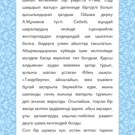
шығып кеткенмін. Бір уақытта «Тәке, сізді
шақырып жатыр» дегенінде біртүрлі болып
қысылыңқырап қалдым. Ойыма дереу
А.Мұхимов түсті. Себебі, мұндай
шаралардың кезінде сценарийлік
жоспарлардан әлдеқандай ши шығатын
болса, біздерге үлкен айыптар тағылатын.
Абыржыңқыраған күйімде ішке келгенімде
мүлдем басқа көрініске тап болдым. Қарсы
алдымнан аудан әкімімен қатар тұрып,
қолына шапан ұстаған Әбең шықты.
«Тәңірберген, айналайын, мен ешкімге
бұлай ақтарыла бермейтін едім, мына
шапанды сенің иығыңа жапқалы тұрмын»
деп ағынан жарылды. Осылайша, тоқсан бір
жасқа келген қадірменді қария, абыз ақсақал,
ұлы қаламгердің ықылас-пейіліне рақмет
деуге шама келгендей болды.
Сол бір шуақты күн, естен кетпес тарихи