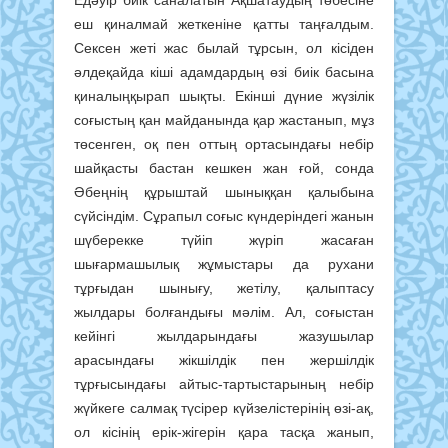
Едәуір биік саналатын Ақшатаудың төбесіне
еш қиналмай жеткеніне қатты таңғалдым.
Сексен жеті жас былай тұрсын, ол кісіден
әлдеқайда кіші адамдардың өзі биік басына
қиналыңқырап шықты. Екінші дүние жүзілік
соғыстың қан майданында қар жастанып, мұз
төсенген, оқ пен оттың ортасындағы небір
шайқасты бастан кешкен жан ғой, сонда
Әбеңнің құрыштай шыныққан қалыбына
сүйсіндім. Сұрапыл соғыс күндеріндегі жанын
шүберекке түйіп жүріп жасаған
шығармашылық жұмыстары да рухани
тұрғыдан шынығу, жетілу, қалыптасу
жылдары болғандығы мәлім. Ал, соғыстан
кейінгі жылдарындағы жазушылар
арасындағы жікшілдік пен жершілдік
тұрғысындағы айтыс-тартыстарының небір
жүйкеге салмақ түсірер күйзелістерінің өзі-ақ,
ол кісінің ерік-жігерін қара тасқа жанып,