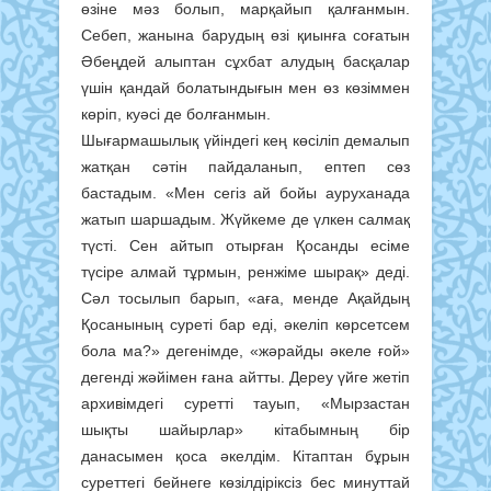
өзіне мәз болып, марқайып қалғанмын.
Себеп, жанына барудың өзі қиынға соғатын
Әбеңдей алыптан сұхбат алудың басқалар
үшін қандай болатындығын мен өз көзіммен
көріп, куәсі де болғанмын.
Шығармашылық үйіндегі кең көсіліп демалып
жатқан сәтін пайдаланып, ептеп сөз
бастадым. «Мен сегіз ай бойы ауруханада
жатып шаршадым. Жүйкеме де үлкен салмақ
түсті. Сен айтып отырған Қосанды есіме
түсіре алмай тұрмын, ренжіме шырақ» деді.
Сәл тосылып барып, «аға, менде Ақайдың
Қосанының суреті бар еді, әкеліп көрсетсем
бола ма?» дегенімде, «жәрайды әкеле ғой»
дегенді жәйімен ғана айтты. Дереу үйге жетіп
архивімдегі суретті тауып, «Мырзастан
шықты шайырлар» кітабымның бір
данасымен қоса әкелдім. Кітаптан бұрын
суреттегі бейнеге көзілдіріксіз бес минуттай