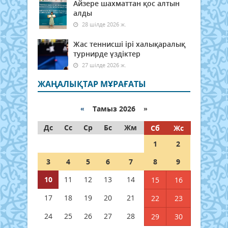
Айзере шахматтан қос алтын
алды
28 шілде 2026 ж.
Жас теннисші ірі халықаралық
турнирде үздіктер
27 шілде 2026 ж.
ЖАҢАЛЫҚТАР МҰРАҒАТЫ
«
Тамыз 2026 »
Дс
Сс
Ср
Бс
Жм
Сб
Жс
1
2
3
4
5
6
7
8
9
10
11
12
13
14
15
16
17
18
19
20
21
22
23
24
25
26
27
28
29
30