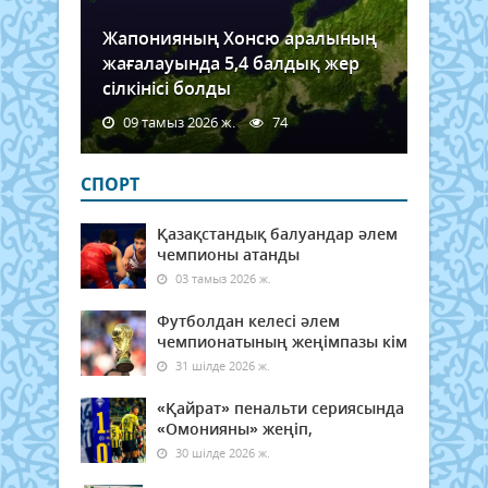
Жапонияның Хонсю аралының
жағалауында 5,4 балдық жер
сілкінісі болды
09 тамыз 2026 ж.
74
СПОРТ
Қазақстандық балуандар әлем
чемпионы атанды
03 тамыз 2026 ж.
Футболдан келесі әлем
чемпионатының жеңімпазы кім
31 шілде 2026 ж.
«Қайрат» пенальти сериясында
«Омонияны» жеңіп,
30 шілде 2026 ж.