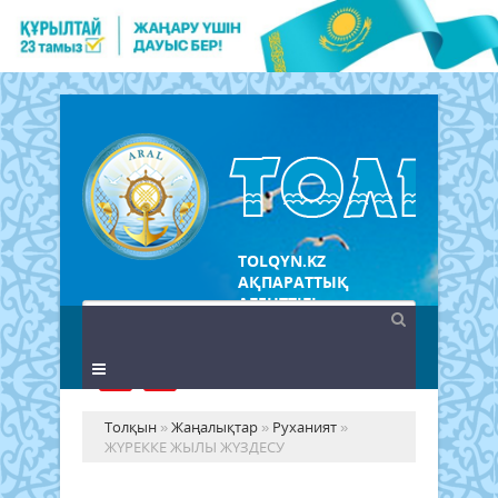
TOLQYN.KZ
АҚПАРАТТЫҚ
АГЕНТТІГІ
Толқын
»
Жаңалықтар
»
Руханият
»
ЖҮРЕККЕ ЖЫЛЫ ЖҮЗДЕСУ