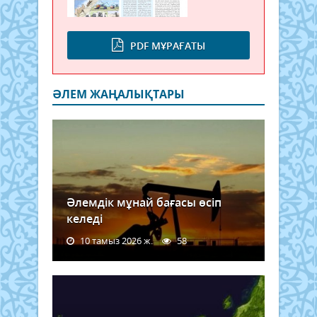
PDF МҰРАҒАТЫ
ӘЛЕМ ЖАҢАЛЫҚТАРЫ
Әлемдік мұнай бағасы өсіп
келеді
10 тамыз 2026 ж.
58