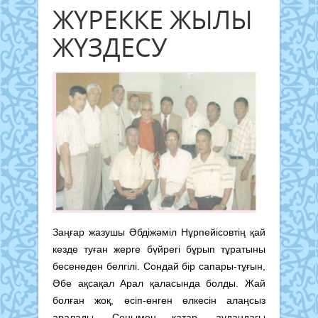
ЖҮРЕККЕ ЖЫЛЫ
ЖҮЗДЕСУ
Заңғар жазушы Әбдіжәміл Нұрпейісовтің қай
кезде туған жерге бүйрегі бұрып тұратыны
бесенеден белгілі. Сондай бір сапары-тұғын,
Әбе ақсақал Арал қаласында болды. Жай
болған жоқ, өсіп-өнген өлкесін алаңсыз
аралады. Сонымен қатар, аудандағы