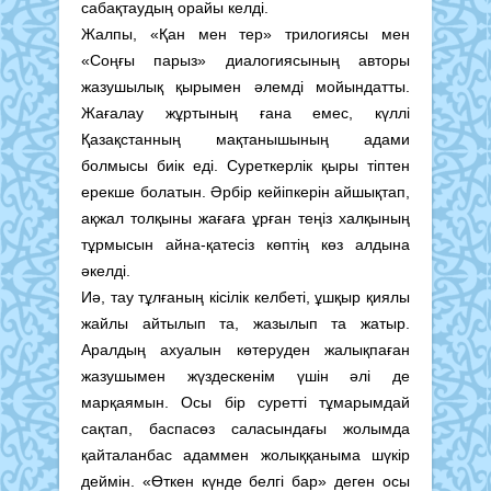
сабақтаудың орайы келді.
Жалпы, «Қан мен тер» трилогиясы мен
«Соңғы парыз» диалогиясының авторы
жазушылық қырымен әлемді мойындатты.
Жағалау жұртының ғана емес, күллі
Қазақстанның мақтанышының адами
болмысы биік еді. Суреткерлік қыры тіптен
ерекше болатын. Әрбір кейіпкерін айшықтап,
ақжал толқыны жағаға ұрған теңіз халқының
тұрмысын айна-қатесіз көптің көз алдына
әкелді.
Иә, тау тұлғаның кісілік келбеті, ұшқыр қиялы
жайлы айтылып та, жазылып та жатыр.
Аралдың ахуалын көтеруден жалықпаған
жазушымен жүздескенім үшін әлі де
марқаямын. Осы бір суретті тұмарымдай
сақтап, баспасөз саласындағы жолымда
қайталанбас адаммен жолыққаныма шүкір
деймін. «Өткен күнде белгі бар» деген осы