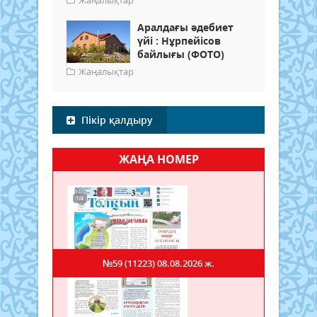
Жаңалықтар
Аралдағы әдебиет
үйі : Нұрпейісов
байлығы (ФОТО)
Жаңалықтар
Пікір қалдыру
ЖАҢА НОМЕР
№59 (11223)
08.08.2026 ж.