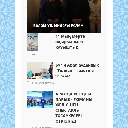
Қалам ұшындағы ғалам
11 мың мәрте
оқырманмен
қауыштық
---
Бүгін Арал аудандық
"Толқын" газетіне –
91 жыл
Жаңалықтар
АРАЛДА «СОҢҒЫ
ПАРЫЗ» РОМАНЫ
ЖЕЛІСІНЕН
СПЕКТАКЛЬ
ТҰСАУКЕСЕРІ
ӨТКІЗІЛДІ