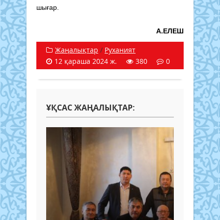
шығар.
А.ЕЛЕШ
Жаңалықтар
/
Руханият
12 қараша 2024 ж.
380
0
ҰҚСАС ЖАҢАЛЫҚТАР: