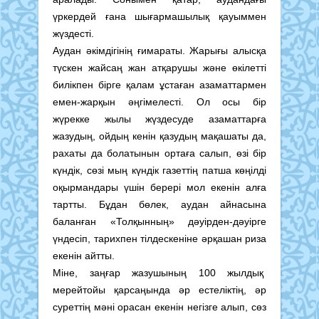
үркердей ғана шығармашылық қауыммен
жүздесті.
Аудан әкімдігінің ғимараты. Жарығы алысқа
түскен жайсаң жан атқарушы және өкілетті
билікпен бірге қалам ұстаған азаматтармен
емен-жарқын әңгімелесті. Ол осы бір
жүрекке жылы жүздесуде азаматтарға
жазудың, ойдың кенін қазудың мақашаты да,
рахаты да болатынын ортаға салып, өзі бір
күндік, сөзі мың күндік газеттің патша көңілді
оқырмандары үшін берері мол екенін алға
тартты. Бұдан бөлек, аудан айнасына
баланған «Толқынның» дәуірден-дәуірге
үндесіп, тарихпен тілдескеніне әрқашан риза
екенін айтты.
Міне, заңғар жазушының 100 жылдық
мерейтойы қарсаңында әр естеліктің, әр
суреттің мәні орасан екенін негізге алып, сөз