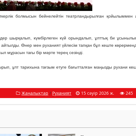
керлік болмысын бейнелейтін театрландырылған қойылыммен 
дер шырқалып, күмбірлеген күй орындалып, ұлттық би ұсынылы
 айтылды. Өнер мен руханият үйлесім тапқан бұл кеште көрерменд
л мұрасын тағы бір мәрте терең сезінді.
дырып, ұлт тарихына тағзым етуге бағытталған маңызды рухани кеш
Жаңалықтар
/
Руханият
15 сәуір 2026 ж.
245