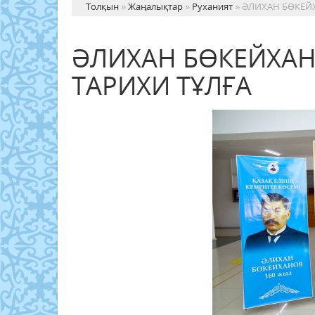
Толқын
»
Жаңалықтар
»
Руханият
» ӘЛИХАН БӨКЕЙХ
ӘЛИХАН БӨКЕЙХАН
ТАРИХИ ТҰЛҒА