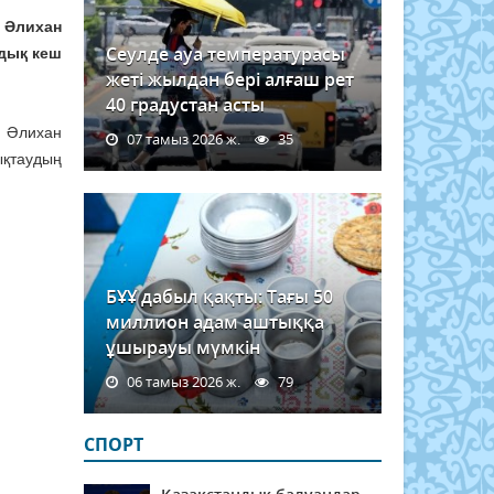
 Әлихан
Сеулде ауа температурасы
дық кеш
жеті жылдан бері алғаш рет
40 градустан асты
, Әлихан
07 тамыз 2026 ж.
35
ықтаудың
БҰҰ дабыл қақты: Тағы 50
миллион адам аштыққа
ұшырауы мүмкін
06 тамыз 2026 ж.
79
СПОРТ