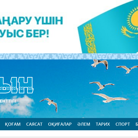
ЕНТТІГІ
ҚОҒАМ
САЯСАТ
ОҚИҒАЛАР
ӘЛЕМ
ТАРИХ
СПОРТ