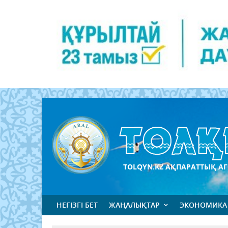
TOLQYN.KZ АҚПАРАТТЫҚ АГ
НЕГІЗГІ БЕТ
ЖАҢАЛЫҚТАР
ЭКОНОМИКА