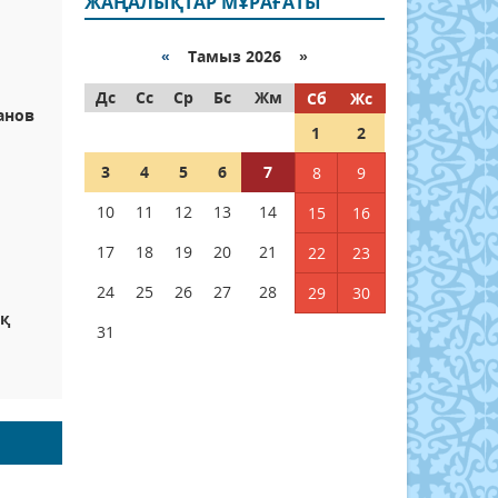
ЖАҢАЛЫҚТАР МҰРАҒАТЫ
«
Тамыз 2026 »
Дс
Сс
Ср
Бс
Жм
Сб
Жс
анов
1
2
3
4
5
6
7
8
9
10
11
12
13
14
15
16
17
18
19
20
21
22
23
24
25
26
27
28
29
30
ық
31