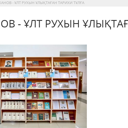
АНОВ - ҰЛТ РУХЫН ҰЛЫҚТАҒАН ТАРИХИ ТҰЛҒА
ОВ - ҰЛТ РУХЫН ҰЛЫҚТА