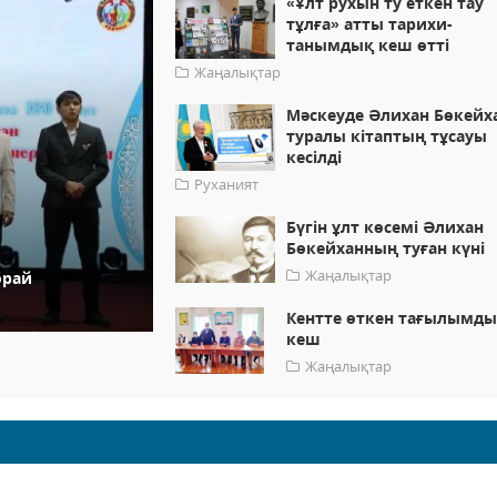
«Ұлт рухын ту еткен тау
тұлға» атты тарихи-
танымдық кеш өтті
Жаңалықтар
Мәскеуде Әлихан Бөкейх
туралы кітаптың тұсауы
кесілді
Руханият
Бүгін ұлт көсемі Әлихан
Бөкейханның туған күні
Жаңалықтар
орай
Кентте өткен тағылымд
кеш
Жаңалықтар