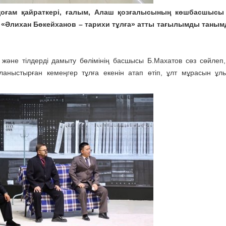
 қоғам қайраткері, ғалым, Алаш қозғалысының көшбасшысы
«Әлихан Бөкейханов – тарихи тұлға» атты тағылымды таным
әне тілдерді дамыту бөлімінің басшысы Б.Махатов сөз сөйлеп
аныстырған кемеңгер тұлға екенін атап өтіп, ұлт мұрасын ұл