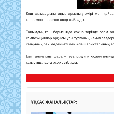
Кеш шымылдығы аңыз арыстың өмірі мен қайрат
көрерменге ерекше әсер сыйлады.
Танымдық кеш барысында сахна төрінде әсем ән
композициялар арқылы ұлы тұлғаның нақыл сөздері
халқының бай мәдениеті мен Алаш арыстарының асы
Бұл тағылымды шара – тәуелсіздіктің қадірін ұғын
қатысушыларға әсер сыйлады.
ҰҚСАС ЖАҢАЛЫҚТАР: