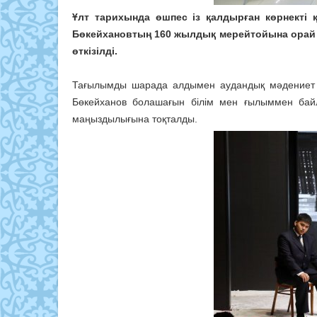
Ұлт тарихында өшпес із қалдырған көрнекті
Бөкейхановтың 160 жылдық мерейтойына орай 
өткізілді.
Тағылымды шарада алдымен аудандық мәдениет ж
Бөкейханов болашағын білім мен ғылыммен байл
маңыздылығына тоқталды.