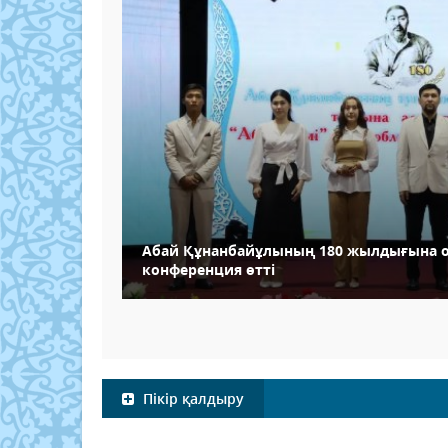
Абай Құнанбайұлының 180 жылдығына 
конференция өтті
Пікір қалдыру