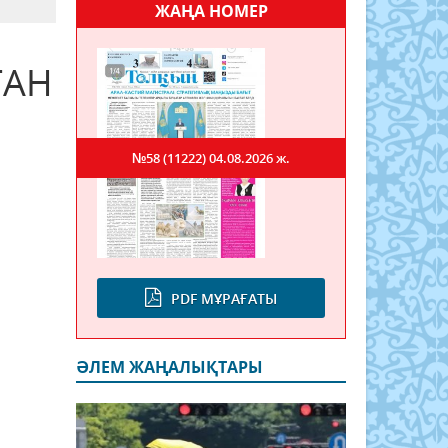
ЖАҢА НОМЕР
ҒАН
№58 (11222)
04.08.2026 ж.
PDF МҰРАҒАТЫ
ӘЛЕМ ЖАҢАЛЫҚТАРЫ