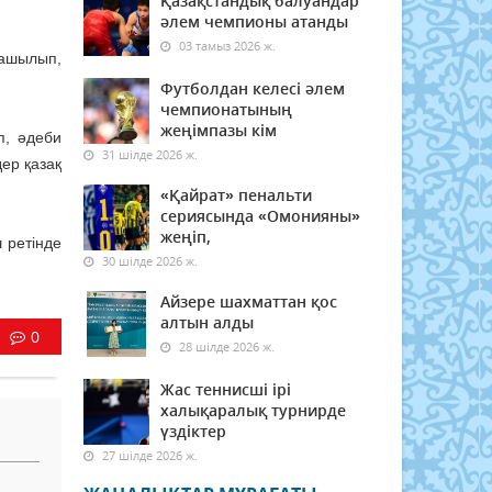
Қазақстандық балуандар
әлем чемпионы атанды
03 тамыз 2026 ж.
ашылып,
Футболдан келесі әлем
чемпионатының
жеңімпазы кім
п, әдеби
31 шілде 2026 ж.
ер қазақ
«Қайрат» пенальти
сериясында «Омонияны»
жеңіп,
 ретінде
30 шілде 2026 ж.
Айзере шахматтан қос
алтын алды
0
28 шілде 2026 ж.
Жас теннисші ірі
халықаралық турнирде
үздіктер
27 шілде 2026 ж.