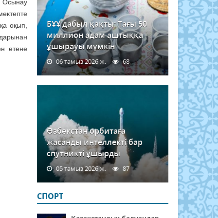
. Осынау
ектепте
БҰҰ дабыл қақты: Тағы 50
қа оқып,
миллион адам аштыққа
лдарынан
ұшырауы мүмкін
ен етене
06 тамыз 2026 ж.
68
Өзбекстан орбитаға
жасанды интеллекті бар
спутникті ұшырды
05 тамыз 2026 ж.
87
СПОРТ