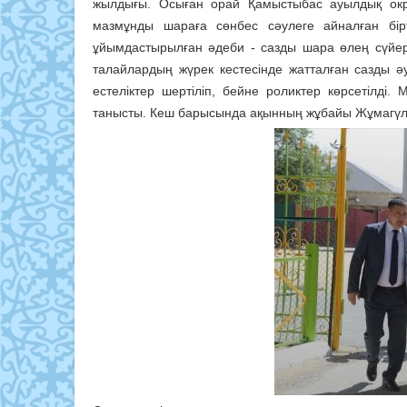
жылдығы. Осыған орай Қамыстыбас ауылдық окр
мазмұнды шараға сөнбес сәулеге айналған бі
ұйымдастырылған әдеби - сазды шара өлең сүйер
талайлардың жүрек кестесінде жатталған сазды ә
естеліктер шертіліп, бейне роликтер көрсетілд
танысты. Кеш барысында ақынның жұбайы Жұмагүл С