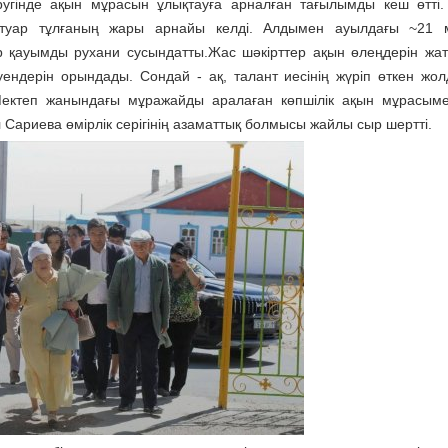
угінде ақын мұрасын ұлықтауға арналған тағылымды кеш өтті
ртуар тұлғаның жары арнайы келді. Алдымен ауылдағы ~21 м
 қауымды рухани сусындатты.Жас шәкірттер ақын өлеңдерін жат
уендерін орындады. Сондай - ақ, талант иесінің жүріп өткен жо
і. Мектеп жанындағы мұражайды аралаған көпшілік ақын мұрасым
ариева өмірлік серігінің азаматтық болмысы жайлы сыр шертті.