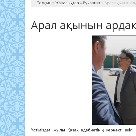
Толқын
»
Жаңалықтар
»
Руханият
» Арал ақынын ар
Арал ақынын арда
Үстіміздегі жылы Қазақ әдебиетінің көрнекті өкіл