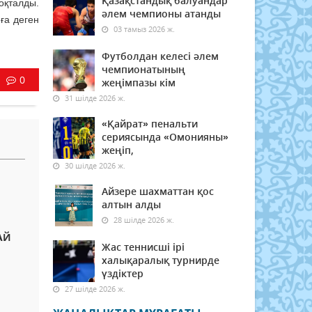
Қазақстандық балуандар
оқталды.
әлем чемпионы атанды
ға деген
03 тамыз 2026 ж.
Футболдан келесі әлем
чемпионатының
0
жеңімпазы кім
31 шілде 2026 ж.
«Қайрат» пенальти
сериясында «Омонияны»
жеңіп,
30 шілде 2026 ж.
Айзере шахматтан қос
алтын алды
28 шілде 2026 ж.
АЙ
Жас теннисші ірі
халықаралық турнирде
үздіктер
27 шілде 2026 ж.