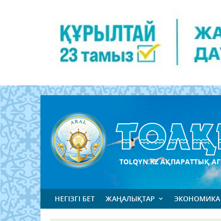
TOLQYN.KZ АҚПАРАТТЫҚ АГ
НЕГІЗГІ БЕТ
ЖАҢАЛЫҚТАР
ЭКОНОМИКА