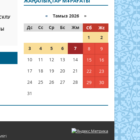
ЖАҢАЛЫҚТАР МҰРАҒАТЫ
«
Тамыз 2026 »
СҰЛУ
Дс
Сс
Ср
Бс
Жм
Сб
Жс
НЫ
1
2
3
4
5
6
7
8
9
10
11
12
13
14
15
16
17
18
19
20
21
22
23
24
25
26
27
28
29
30
31
лігі