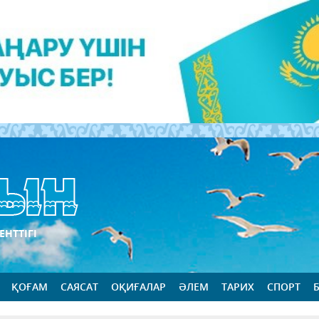
ЕНТТІГІ
ҚОҒАМ
САЯСАТ
ОҚИҒАЛАР
ӘЛЕМ
ТАРИХ
СПОРТ