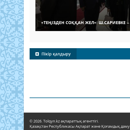
«ТЕҢІЗДЕН СОҚҚАН ЖЕЛ»: Ш.САРИЕВКЕ –
Пікір қалдыру
© 2026. Tolqyn.kz ақпараттық агенттігі.
Қазақстан Республикасы Ақпарат және Қоғамдық даму м