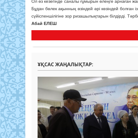
Ол өз кезегінде саналы ғұмырын өлеңге арнаған жа
Бұдан бөлек ақынның өзіндей әрі көзіндей болған 
сүйіспеншілігіне зор ризашылықтарын білдірді. Тәр
Абай ЕЛЕШ
ҰҚСАС ЖАҢАЛЫҚТАР: