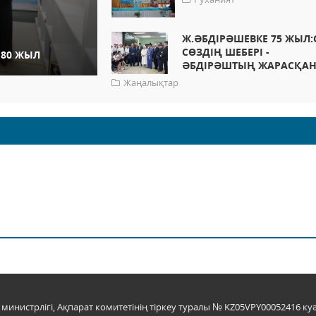
Ж.ӘБДІРӘШЕВКЕ 75 ЖЫЛ:
СӨЗДІҢ ШЕБЕРІ -
 80 ЖЫЛ
ӘБДІРӘШТЫҢ ЖАРАСҚА
Жаңалықтар
инистрлігі, Ақпарат комитетінің тіркеу туралы № KZ05VPY00052416 куә