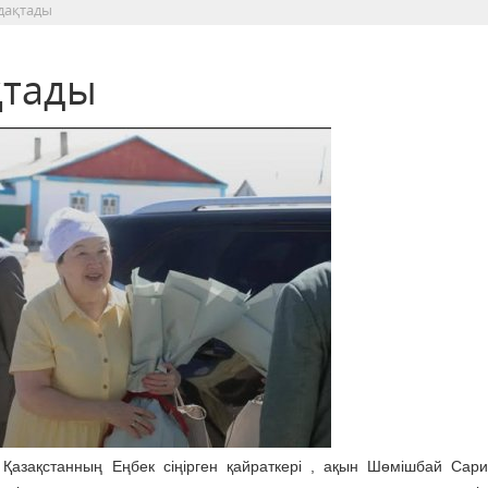
дақтады
қтады
і, Қазақстанның Еңбек сіңірген қайраткері , ақын Шөмішбай Сари