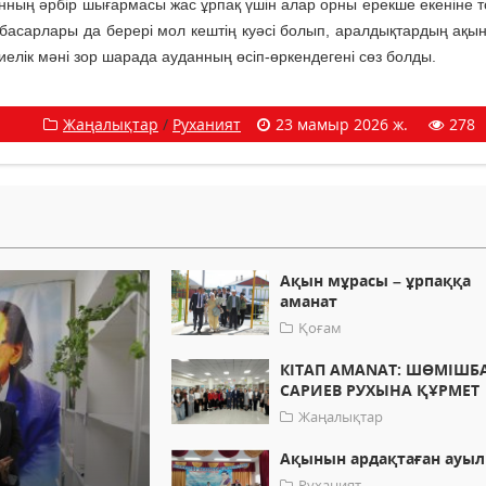
нның әрбір шығармасы жас ұрпақ үшін алар орны ерекше екеніне т
ізбасарлары да берері мол кештің куәсі болып, аралдықтардың ақын
биелік мәні зор шарада ауданның өсіп-өркендегені сөз болды.
Жаңалықтар
/
Руханият
23 мамыр 2026 ж.
278
Ақын мұрасы – ұрпаққа
аманат
Қоғам
КІТАП AMANAT: ШӨМІШБ
САРИЕВ РУХЫНА ҚҰРМЕТ
Жаңалықтар
Ақынын ардақтаған ауыл
Руханият