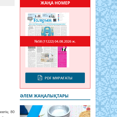
ЖАҢА НОМЕР
№58 (11222)
04.08.2026 ж.
PDF МҰРАҒАТЫ
ӘЛЕМ ЖАҢАЛЫҚТАРЫ
евтің 80