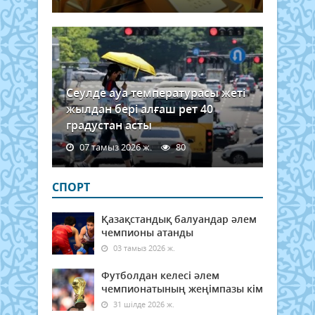
Сеулде ауа температурасы жеті
жылдан бері алғаш рет 40
градустан асты
07 тамыз 2026 ж.
80
СПОРТ
Қазақстандық балуандар әлем
чемпионы атанды
03 тамыз 2026 ж.
Футболдан келесі әлем
чемпионатының жеңімпазы кім
31 шілде 2026 ж.