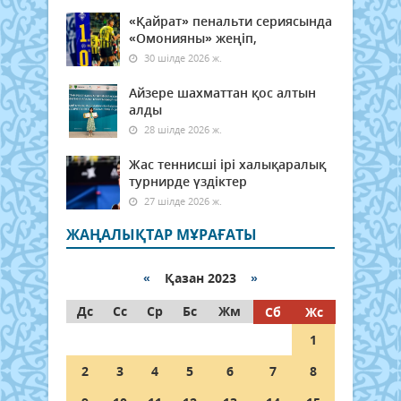
«Қайрат» пенальти сериясында
«Омонияны» жеңіп,
30 шілде 2026 ж.
Айзере шахматтан қос алтын
алды
28 шілде 2026 ж.
Жас теннисші ірі халықаралық
турнирде үздіктер
27 шілде 2026 ж.
ЖАҢАЛЫҚТАР МҰРАҒАТЫ
«
Қазан 2023
»
Дс
Сс
Ср
Бс
Жм
Сб
Жс
1
2
3
4
5
6
7
8