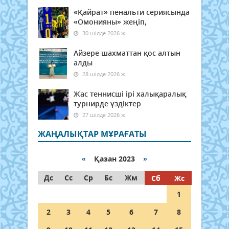
«Қайрат» пенальти сериясында
«Омонияны» жеңіп,
30 шілде 2026 ж.
Айзере шахматтан қос алтын
алды
28 шілде 2026 ж.
Жас теннисші ірі халықаралық
турнирде үздіктер
27 шілде 2026 ж.
ЖАҢАЛЫҚТАР МҰРАҒАТЫ
«
Қазан 2023
»
Дс
Сс
Ср
Бс
Жм
Сб
Жс
1
2
3
4
5
6
7
8