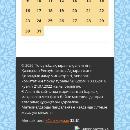
9
10
11
12
13
14
15
16
17
18
19
20
21
22
23
24
25
26
27
28
29
30
31
© 2026. Tolqyn.kz ақпараттық агенттігі.
Қазақстан Республикасы Ақпарат және
Қоғамдық даму министрлігі, Ақпарат
комитетінің тіркеу туралы № KZ05VPY00052416
куәлігі 21.07.2022 жылы берілген.
® Агенттік сайтында жарияланған барлық
мақалалар мен фото-бейне материалдардың
авторлық құқықтары қорғалған.
Материалдарды пайдаланған жағдайда сілтеме
жасалуы міндетті.
Меншік иесі:
«Сыр медиа»
ЖШС.