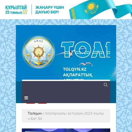
TOLQYN.KZ
АҚПАРАТТЫҚ
АГЕНТТІГІ
Толқын
» Материалы за Қазан 2023 жылы
» Бет 34
Сы