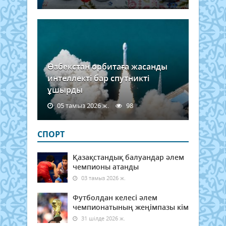
Өзбекстан орбитаға жасанды
интеллекті бар спутникті
ұшырды
05 тамыз 2026 ж.
98
СПОРТ
Қазақстандық балуандар әлем
чемпионы атанды
03 тамыз 2026 ж.
Футболдан келесі әлем
чемпионатының жеңімпазы кім
31 шілде 2026 ж.