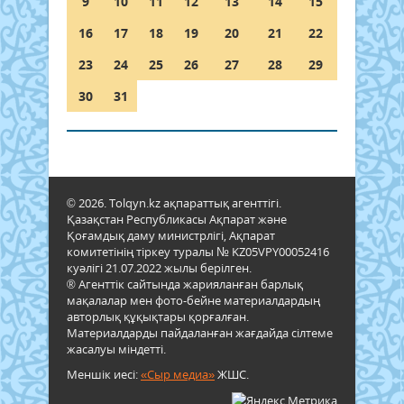
9
10
11
12
13
14
15
16
17
18
19
20
21
22
23
24
25
26
27
28
29
30
31
© 2026. Tolqyn.kz ақпараттық агенттігі.
Қазақстан Республикасы Ақпарат және
Қоғамдық даму министрлігі, Ақпарат
комитетінің тіркеу туралы № KZ05VPY00052416
куәлігі 21.07.2022 жылы берілген.
® Агенттік сайтында жарияланған барлық
мақалалар мен фото-бейне материалдардың
авторлық құқықтары қорғалған.
Материалдарды пайдаланған жағдайда сілтеме
жасалуы міндетті.
Меншік иесі:
«Сыр медиа»
ЖШС.