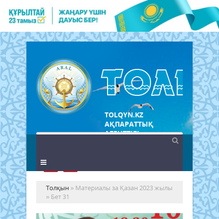
TOLQYN.KZ
АҚПАРАТТЫҚ
АГЕНТТІГІ
Толқын
» Материалы за Қазан 2023 жылы
» Бет 31
Са