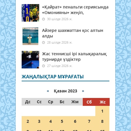
«Қайрат» пенальти сериясында
«Омонияны» жеңіп,
30 шілде 2026 ж.
Айзере шахматтан қос алтын
алды
28 шілде 2026 ж.
Жас теннисші ірі халықаралық
турнирде үздіктер
27 шілде 2026 ж.
ЖАҢАЛЫҚТАР МҰРАҒАТЫ
«
Қазан 2023
»
Дс
Сс
Ср
Бс
Жм
Сб
Жс
1
2
3
4
5
6
7
8