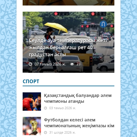
әуеж
Сеулде ауа температурасы жеті
жылдан бері алғаш рет 40
градустан асты
07 тамыз 2026 ж.
71
СПОРТ
Қазақстандық балуандар әлем
чемпионы атанды
03 тамыз 2026 ж.
Футболдан келесі әлем
чемпионатының жеңімпазы кім
31 шілде 2026 ж.