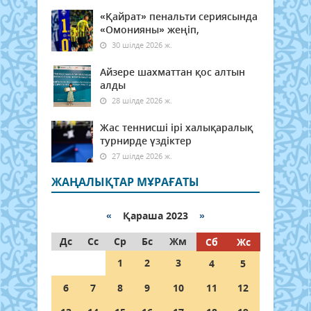
«Қайрат» пенальти сериясында
«Омонияны» жеңіп,
30 шілде 2026 ж.
Айзере шахматтан қос алтын
алды
28 шілде 2026 ж.
Жас теннисші ірі халықаралық
турнирде үздіктер
27 шілде 2026 ж.
ЖАҢАЛЫҚТАР МҰРАҒАТЫ
«
Қараша 2023
»
Дс
Сс
Ср
Бс
Жм
Сб
Жс
1
2
3
4
5
6
7
8
9
10
11
12