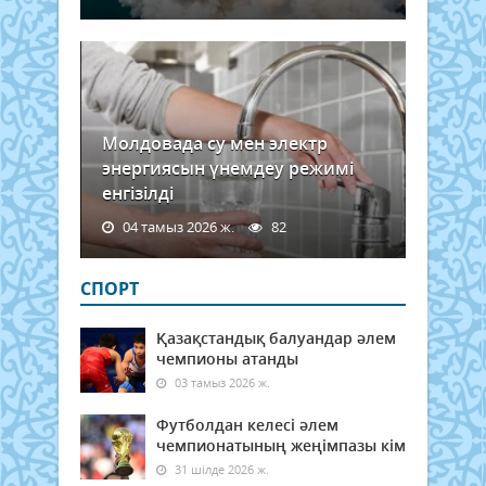
жосп
анық
Воло
баст
Молдовада су мен электр
энергиясын үнемдеу режимі
енгізілді
04 тамыз 2026 ж.
82
СПОРТ
Қазақстандық балуандар әлем
чемпионы атанды
03 тамыз 2026 ж.
Футболдан келесі әлем
чемпионатының жеңімпазы кім
31 шілде 2026 ж.