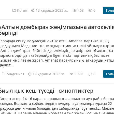
Қоғам
13 қараша 2023 ж.
468
0
Тол
«Алтын домбыра» жеңімпазына автокөлі
берілді
Елордада екі күнге ұласқан айтыс өтті. Amanat партиясының
қолдауымен Мәдениет және ақпарат министрлігі ұйымдастырға
«Алтын домбыра» бәйгесінде еліміздің әр өңірінен 16 ақын сөз
жарыстырды, деп хабарлайды Egemen.kz партияның баспасөз
қызметіне сілтеме жасап. Amanat партиясының атқарушы хат
Дәулет...
Мәдениет
13 қараша 2023 ж.
3 681
0
Тол
Биыл қыс кеш түседі - синоптиктер
Синоптиктер 14-16 қараша аралығына арналған ауа райы болж
ұсынды. Болжамға сәйкес алдағы күндері ауа температурасы 22
градусқа дейін жылы болады, деп хабарлайды Egemen.kz. Мама
айтуынша, қараша айының нормадан тыс жылы болуына байла