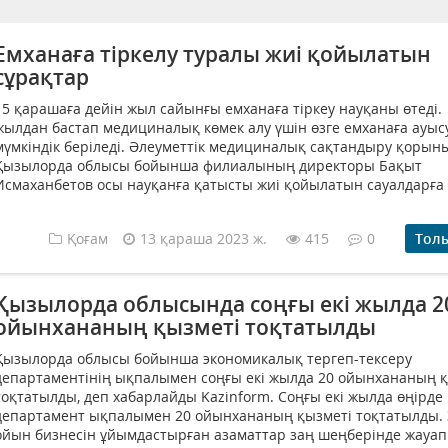
Емханаға тіркелу туралы жиі қойылатын
сұрақтар
15 қарашаға дейін жыл сайынғы емханаға тіркеу науқаны өтеді
жылдан бастап медициналық көмек алу үшін өзге емханаға ауыс
мүмкіндік беріледі. Әлеуметтік медициналық сақтандыру қорын
Қызылорда облысы бойынша филиалының директоры Бақыт
Исмаханбетов осы науқанға қатысты жиі қойылатын сауалдарға 
Қоғам
13 қараша 2023 ж.
415
0
Тол
Қызылорда облысында соңғы екі жылда 2
ойынхананың қызметі тоқтатылды
Қызылорда облысы бойынша экономикалық тергеп-тексеру
департаментінің ықпалымен соңғы екі жылда 20 ойынхананың 
тоқтатылды, деп хабарлайды Kazinform. Соңғы екі жылда өңірде
департамент ықпалымен 20 ойынхананың қызметі тоқтатылды.
ойын бизнесін ұйымдастырған азаматтар заң шеңберінде жауапқ