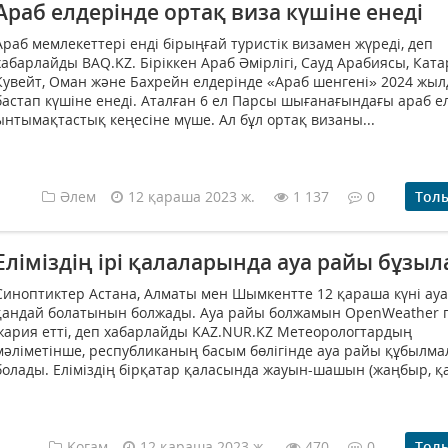
Араб елдерінде ортақ виза күшіне енеді
Араб мемлекеттері енді бірыңғай туристік визамен жүреді, деп
хабарлайды BAQ.KZ. Біріккен Араб Әмірлігі, Сауд Арабиясы, Ката
Кувейт, Оман және Бахрейн елдерінде «Араб шенгені» 2024 жыл
бастап күшіне енеді. Аталған 6 ел Парсы шығанағындағы араб е
ынтымақтастық кеңесіне мүше. Ал бұл ортақ визаны...
Әлем
12 қараша 2023 ж.
1 137
0
Тол
Еліміздің ірі қалаларында ауа райы бұзы
Синоптиктер Астана, Алматы мен Шымкентте 12 қараша күні ау
қандай болатынын болжады. Ауа райы болжамын OpenWeather 
жария етті, деп хабарлайды KAZ.NUR.KZ Метеорологтардың
мәліметінше, республиканың басым бөлігінде ауа райы құбылм
болады. Еліміздің бірқатар қаласында жауын-шашын (жаңбыр, қар
Қоғам
12 қараша 2023 ж.
470
0
Тол