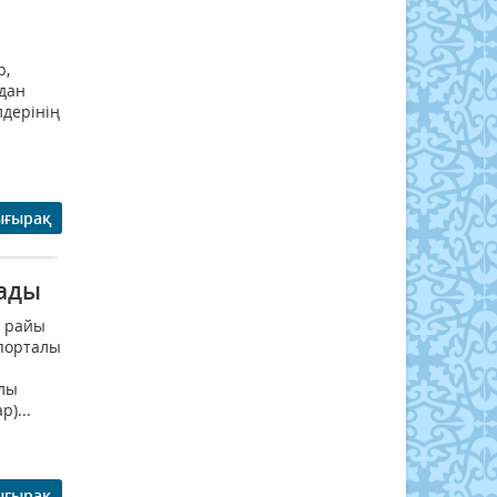
р,
дан
лдерінің
ығырақ
лады
а райы
порталы
алы
)...
ығырақ