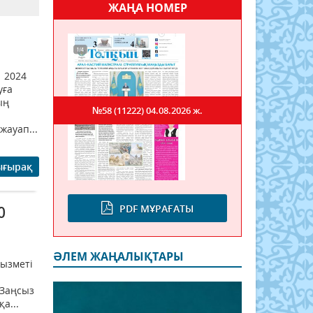
ЖАҢА НОМЕР
. 2024
уға
ың
№58 (11222)
04.08.2026 ж.
жауап...
ығырақ
PDF МҰРАҒАТЫ
0
ӘЛЕМ ЖАҢАЛЫҚТАРЫ
қызметі
 Заңсыз
а...