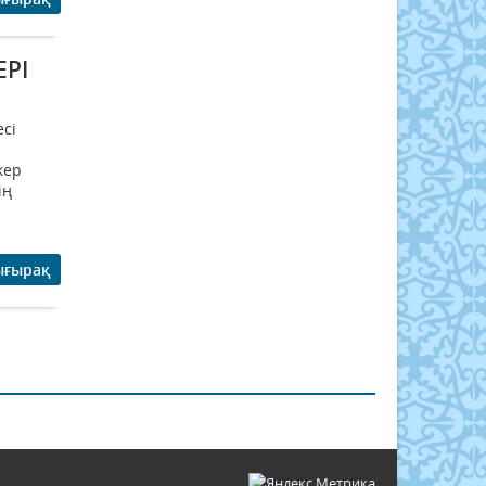
ЕРІ
есі
кер
ің
ығырақ