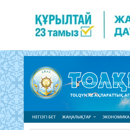
TOLQYN.KZ АҚПАРАТТЫҚ АГ
НЕГІЗГІ БЕТ
ЖАҢАЛЫҚТАР
ЭКОНОМИКА