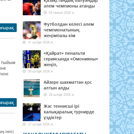
Қазақстандық балуандар
әлем чемпионы атанды
03 тамыз 2026 ж.
Футболдан келесі әлем
ығырақ
чемпионатының
жеңімпазы кім
31 шілде 2026 ж.
«Қайрат» пенальти
сериясында «Омонияны»
і, тыйым
жеңіп,
іне
30 шілде 2026 ж.
кіні
Айзере шахматтан қос
алтын алды
28 шілде 2026 ж.
ығырақ
Жас теннисші ірі
халықаралық турнирде
үздіктер
27 шілде 2026 ж.
ң інісі