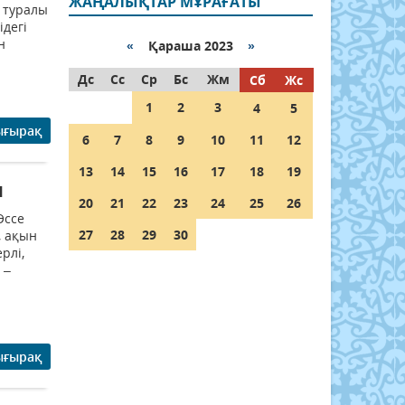
ЖАҢАЛЫҚТАР МҰРАҒАТЫ
л туралы
ідегі
н
«
Қараша 2023
»
Дс
Сс
Ср
Бс
Жм
Сб
Жс
1
2
3
4
5
ығырақ
6
7
8
9
10
11
12
13
14
15
16
17
18
19
ы
20
21
22
23
24
25
26
Өссе
27
28
29
30
, ақын
рлі,
 –
ығырақ