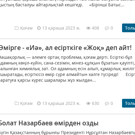
қыстың басталуы айтарлықтай кешігеді. «Бірінші Батыс...
Қоғам
13 қараша 2023 ж.
408
0
Тол
Өмірге - «Иә», ал есірткіге «Жоқ» деп айт!
Нашақорлық — әлемге ортақ проблема, қоғам дерті. Есірткі-бұл
адамның көңіл-күйін, сана-сезімін, мінез-құлқын бұзатын қауіпт
салынған химиялық зат. Ол адамның есін алып, құмарлық жиіліг
ұшыратады, есірткісіз өмір сүре алмайтын халге түсіреді! Есірт
таратуға қарсы күрес шаралары жүз жылдан...
Қоғам
13 қараша 2023 ж.
630
0
Тол
Болат Назарбаев өмірден озды
Бүгін Қазақстанның бұрынғы Президенті Нұрсұлтан Назарбаевты