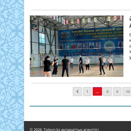
...
1
8
9
10
© 2026. Tolqyn.kz ақпараттық агенттігі.