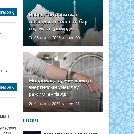
ығырақ
Өзбекстан орбитаға
жасанды интеллекті бар
спутникті ұшырды
к
05 тамыз 2026 ж.
80
н
шысы
Молдовада су мен электр
ығырақ
энергиясын үнемдеу
режимі енгізілді
04 тамыз 2026 ж.
91
амын
СПОРТ
ндардың
нысты