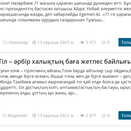
Болат Назарбаев 71 жасына қараған шағында дүниеден өтті. Бұ
экс-президенттің баспасөз хатшысы Айдос Үкібай әлеуметтік жел
парақшасында жазды, деп хабарлайды Egemen.kz. «71-ге қараға
шағында созылмалы аурудың салдарынан Тұңғыш...
Оқиғалар
13 қараша 2023 ж.
3 571
0
Тол
Тіл – әрбір халықтың баға жетпес байлығ
Туған елім – тірлігімнің айғағы,Тілім барда айтылар сыр ойдағы,
тілім, менде бірге өсемін, Өшше тілім, мен де бірге өшемін! – деп
Әбілдә Тәжібаев ағамыз жырлағандай тіл қай елде болса да қасте
құдіретті. Ол достықтың кілті, ынтымақтастықтың бастауы, ырыс
берекенің алды, ұлттың әрі жаны, әрі...
Мәдениет
13 қараша 2023 ж.
2 877
0
Тол