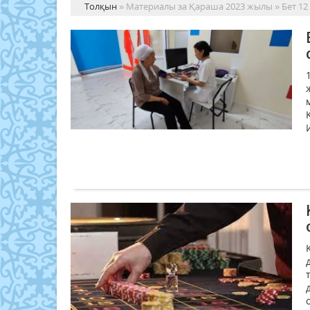
Толқын
» Материалы за Қараша 2023 жылы » Бет 12