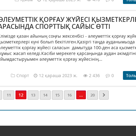
ӘЛЕУМЕТТІК ҚОРҒАУ ЖҮЙЕСІ ҚЫЗМЕТКЕРЛ
АРАСЫНДА СПОРТТЫҚ САЙЫС ӨТТІ
Елімізде қазан айының соңғы жексенбісі - әлеуметтік қорғау жүй
қызметкерлері күні болып бекітілген.Қазіргі таңда ауданымызда
әлеуметтік қорғау жүйесі саласын дамытуда 100-ден аса қызмет
жұмыс жасап келеді.Кәсіби мерекеге қарсаңында аудан әкімдігін
ұйымдастыруымен әлеуметтік қорғау жүйесінің...
Спорт
12 қараша 2023 ж.
2 436
0
Тол
12
...
11
13
14
15
16
20