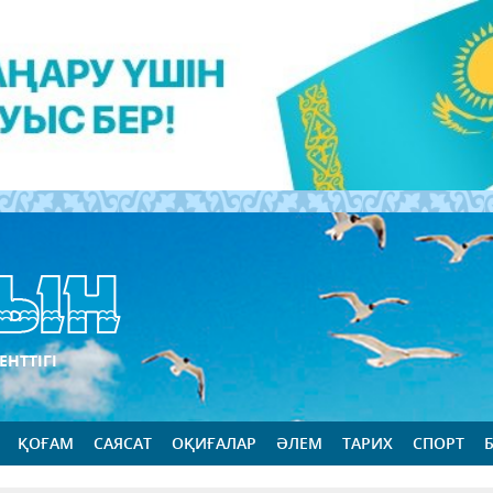
ЕНТТІГІ
ҚОҒАМ
САЯСАТ
ОҚИҒАЛАР
ӘЛЕМ
ТАРИХ
СПОРТ