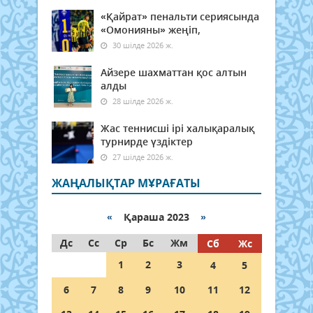
«Қайрат» пенальти сериясында
«Омонияны» жеңіп,
30 шілде 2026 ж.
Айзере шахматтан қос алтын
алды
28 шілде 2026 ж.
Жас теннисші ірі халықаралық
турнирде үздіктер
27 шілде 2026 ж.
ЖАҢАЛЫҚТАР МҰРАҒАТЫ
«
Қараша 2023
»
Дс
Сс
Ср
Бс
Жм
Сб
Жс
1
2
3
4
5
6
7
8
9
10
11
12