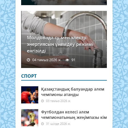
Молдовада су мен электр
энергиясын үнемдеу режимі
енгізілді
04 тамыз 2026 ж.
91
СПОРТ
Қазақстандық балуандар әлем
чемпионы атанды
03 тамыз 2026 ж.
Футболдан келесі әлем
чемпионатының жеңімпазы кім
31 шілде 2026 ж.