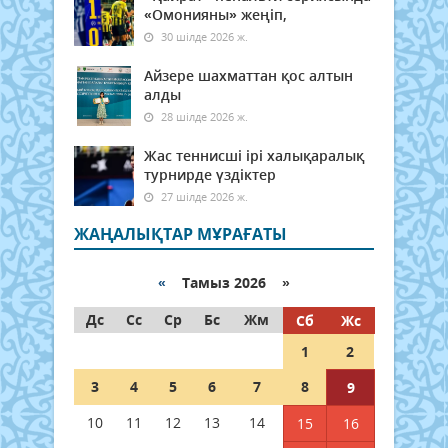
«Омонияны» жеңіп,
30 шілде 2026 ж.
Айзере шахматтан қос алтын
алды
28 шілде 2026 ж.
Жас теннисші ірі халықаралық
турнирде үздіктер
27 шілде 2026 ж.
ЖАҢАЛЫҚТАР МҰРАҒАТЫ
«
Тамыз 2026 »
Дс
Сс
Ср
Бс
Жм
Сб
Жс
1
2
3
4
5
6
7
8
9
10
11
12
13
14
15
16