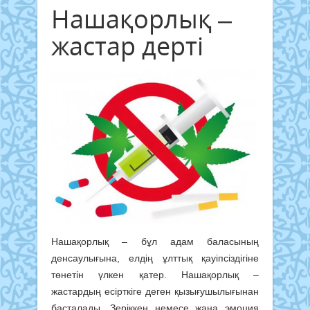
Нашақорлық –
жастар дерті
Нашақорлық – бұл адам баласының
денсаулығына, елдің ұлттық қауіпсіздігіне
төнетін үлкен қатер. Нашақорлық –
жастардың есірткіге деген қызығушылығынан
басталады. Зеріккен немесе жаңа эмоция