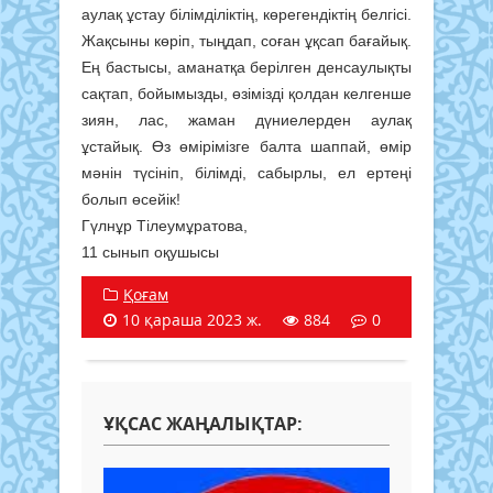
аулақ ұстау білімділіктің, көрегендіктің белгісі.
Жақсыны көріп, тыңдап, соған ұқсап бағайық.
Ең бастысы, аманатқа берілген денсаулықты
сақтап, бойымызды, өзімізді қолдан келгенше
зиян, лас, жаман дүниелерден аулақ
ұстайық. Өз өмірімізге балта шаппай, өмір
мәнін түсініп, білімді, сабырлы, ел ертеңі
болып өсейік!
Гүлнұр Тілеумұратова,
11 сынып оқушысы
Қоғам
10 қараша 2023 ж.
884
0
ҰҚСАС ЖАҢАЛЫҚТАР: