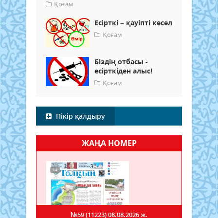
Қоғам
Есірткі – қауіпті кесел
Қоғам
Біздің отбасы -
есірткіден алыс!
Қоғам
Пікір қалдыру
ЖАҢА НОМЕР
№59 (11223)
08.08.2026 ж.