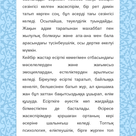
сезінгісі келген жасөспірім, бір рет дәмін
татып көрген соң, бұл әсерді тағы сезінгісі
келеді. Осылайша, тәуелділік туындайды.
Жақын адам тарапынан махаббат пен
жылулық болмауы және ата-ана мен бала
арасындағы түсінбеушілік, осы дертке әкелуі
мүмкін.
Кейбір жастар есірткі көмегімен отбасындағы
мәселелерден және жағымсыз
эмоциялардан, естеліктерден арылғысы
келеді. Біреулер есірткі таратып, байлыққа
кенеліп, белшесінен батып жүр, ал қаншама
жан бұл заттан бақытсыздыққа ұшырап, өлім
құшуда. Есірткіге әуестік көп жағдайда
білместіктен де басталады. Әсіресе
жасөспірімдер қоршаған ортаның кері
әсеріне шалынғыш келеді. Топтық
психология, еліктеушілік, бірге жүрген топ