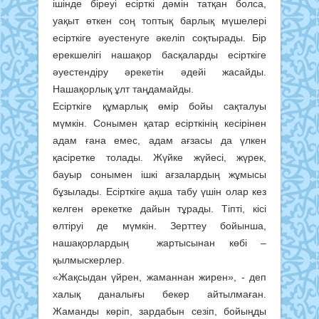
ішінде біреуі есірткі дәмін татқан болса,
уақыт өткен соң топтық барлық мүшелері
есірткіге әуестенуге әкеліп соқтырады. Бір
ерекшелігі нашақор басқаларды есірткіге
әуестендіру әрекетін әдейі жасайды.
Нашақорлық ұлт таңдамайды.
Есірткіге құмарлық өмір бойы сақталуы
мүмкін. Сонымен қатар есірткінің кесірінен
адам ғана емес, адам ағзасы да үлкен
қасіретке толады. Жүйке жүйесі, жүрек,
бауыр сонымен ішкі ағзалардың жұмысы
бұзылады. Есірткіге ақша табу үшін олар кез
келген әрекетке дайын тұрады. Тіпті, кісі
өлтіруі де мүмкін. Зерттеу бойынша,
нашақорлардың жартысынан көбі –
қылмыскерлер.
«Жақсыдан үйрен, жаманнан жирен», - деп
халық даналығы бекер айтылмаған.
Жаманды көріп, зардабын сезіп, бойыңды