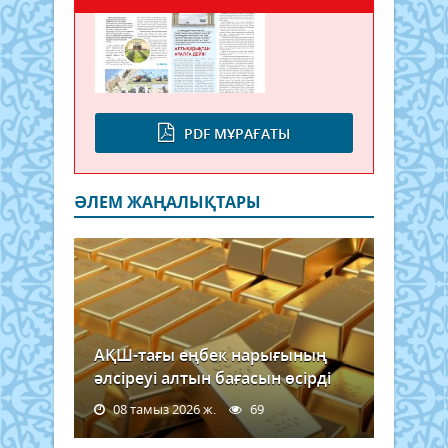
PDF МҰРАҒАТЫ
ӘЛЕМ ЖАҢАЛЫҚТАРЫ
АҚШ-тағы еңбек нарығының
әлсіреуі алтын бағасын өсірді
08 тамыз 2026 ж.
69