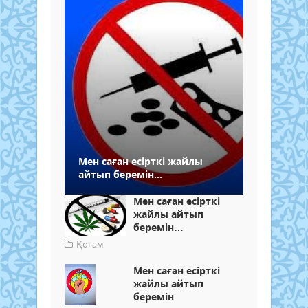
Мен саған есірткі жайлы
айтып беремін...
Мен саған есірткі
жайлы айтып
беремін…
Қоғам
Мен саған есірткі
жайлы айтып
беремін