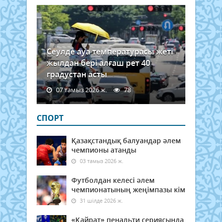
Сеулде ауа температурасы жеті
жылдан бері алғаш рет 40
градустан асты
07 тамыз 2026 ж.
78
СПОРТ
Қазақстандық балуандар әлем
чемпионы атанды
03 тамыз 2026 ж.
Футболдан келесі әлем
чемпионатының жеңімпазы кім
31 шілде 2026 ж.
«Қайрат» пенальти сериясында