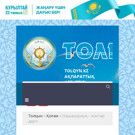
TOLQYN.KZ
АҚПАРАТТЫҚ
АГЕНТТІГІ
Толқын
»
Қоғам
» Нашақорлық – жастар
дерті