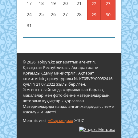
17
18
19
20
21
22
23
24
25
26
27
28
29
30
31
© 2026. Tolqyn.kz ақпараттық агенттігі.
Қазақстан Республикасы Ақпарат және
Қоғамдық даму министрлігі, Ақпарат
комитетінің тіркеу туралы № KZ05VPY00052416
куәлігі 21.07.2022 жылы берілген.
® Агенттік сайтында жарияланған барлық
мақалалар мен фото-бейне материалдардың
авторлық құқықтары қорғалған.
Материалдарды пайдаланған жағдайда сілтеме
жасалуы міндетті.
Меншік иесі:
«Сыр медиа»
ЖШС.