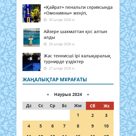
«Қайрат» пенальти сериясында
«Омонияны» жеңіп,
30 шілде 2026 ж.
Айзере шахматтан қос алтын
алды
28 шілде 2026 ж.
Жас теннисші ірі халықаралық
турнирде үздіктер
27 шілде 2026 ж.
ЖАҢАЛЫҚТАР МҰРАҒАТЫ
«
Наурыз 2024
»
Дс
Сс
Ср
Бс
Жм
Сб
Жс
1
2
3
4
5
6
7
8
9
10