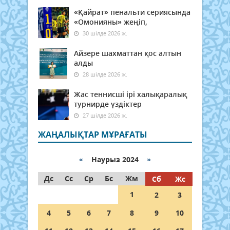
«Қайрат» пенальти сериясында
«Омонияны» жеңіп,
30 шілде 2026 ж.
Айзере шахматтан қос алтын
алды
28 шілде 2026 ж.
Жас теннисші ірі халықаралық
турнирде үздіктер
27 шілде 2026 ж.
ЖАҢАЛЫҚТАР МҰРАҒАТЫ
«
Наурыз 2024
»
Дс
Сс
Ср
Бс
Жм
Сб
Жс
1
2
3
4
5
6
7
8
9
10