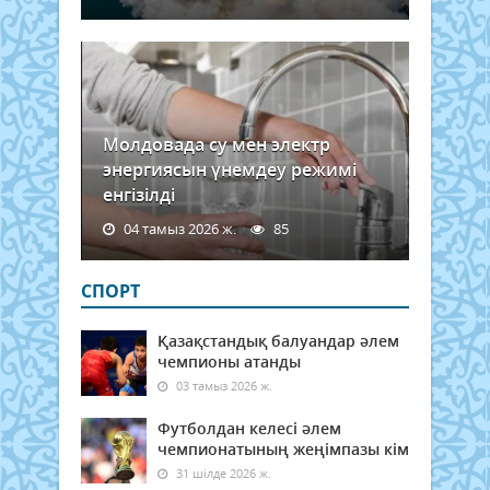
маң
сүнне
себеб
Пай
(оға
Алл
сала
Молдовада су мен электр
мен
энергиясын үнемдеу режимі
сәлем
енгізілді
04 тамыз 2026 ж.
85
СПОРТ
Қазақстандық балуандар әлем
чемпионы атанды
03 тамыз 2026 ж.
Футболдан келесі әлем
чемпионатының жеңімпазы кім
31 шілде 2026 ж.