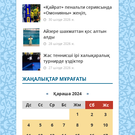
«Қайрат» пенальти сериясында
«Омонияны» жеңіп,
30 шілде 2026 ж.
Айзере шахматтан қос алтын
алды
28 шілде 2026 ж.
Жас теннисші ірі халықаралық
турнирде үздіктер
27 шілде 2026 ж.
ЖАҢАЛЫҚТАР МҰРАҒАТЫ
«
Қараша 2024
»
Дс
Сс
Ср
Бс
Жм
Сб
Жс
1
2
3
4
5
6
7
8
9
10