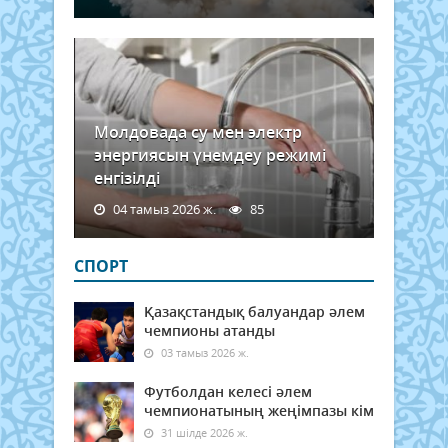
аста
қар
бар
екені
Молдовада су мен электр
энергиясын үнемдеу режимі
енгізілді
04 тамыз 2026 ж.
85
СПОРТ
Қазақстандық балуандар әлем
чемпионы атанды
03 тамыз 2026 ж.
Футболдан келесі әлем
чемпионатының жеңімпазы кім
31 шілде 2026 ж.