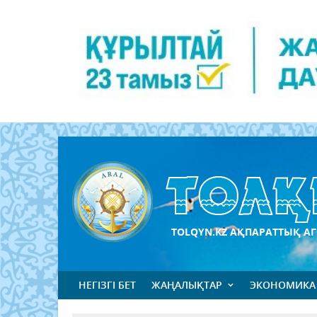
TOLQYN.KZ АҚПАРАТТЫҚ АГ
НЕГІЗГІ БЕТ
ЖАҢАЛЫҚТАР
ЭКОНОМИКА