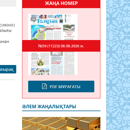
ЖАҢА НОМЕР
ілкінісі
талығы
сынан
№59 (11223)
08.08.2026 ж.
ығырақ
PDF МҰРАҒАТЫ
ӘЛЕМ ЖАҢАЛЫҚТАРЫ