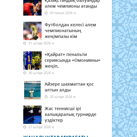
Қазақстандық балуандар
әлем чемпионы атанды
03 тамыз 2026 ж.
Футболдан келесі әлем
чемпионатының
жеңімпазы кім
31 шілде 2026 ж.
«Қайрат» пенальти
сериясында «Омонияны»
жеңіп,
30 шілде 2026 ж.
Айзере шахматтан қос
алтын алды
28 шілде 2026 ж.
Жас теннисші ірі
халықаралық турнирде
үздіктер
27 шілде 2026 ж.