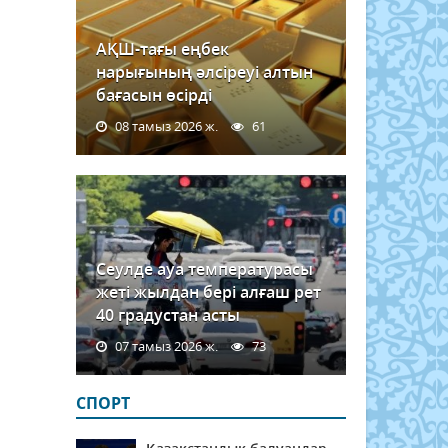
АҚШ-тағы еңбек
нарығының әлсіреуі алтын
бағасын өсірді
08 тамыз 2026 ж.
61
Сеулде ауа температурасы
жеті жылдан бері алғаш рет
40 градустан асты
07 тамыз 2026 ж.
73
СПОРТ