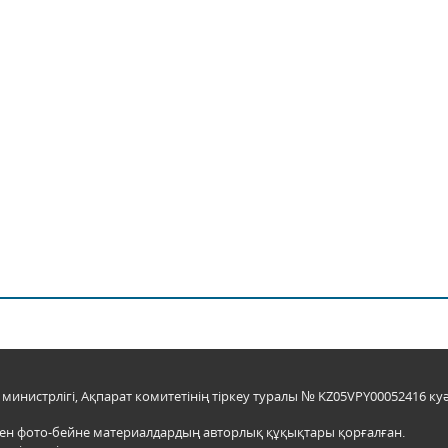
инистрлігі, Ақпарат комитетінің тіркеу туралы № KZ05VPY00052416 куә
мен фото-бейне материалдардың авторлық құқықтары қорғалған.