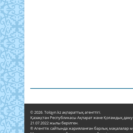
© 2026. Tolqyn.kz ақпараттық агенттігі.
Қазақстан Республикасы Ақпарат және Қоғамдық даму м
21.07.2022 жылы берілген.
® Агенттік сайтында жарияланған барлық мақалалар 