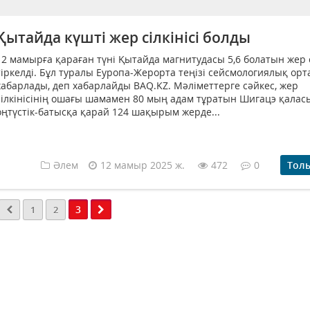
Қытайда күшті жер сілкінісі болды
12 мамырға қараған түні Қытайда магнитудасы 5,6 болатын жер с
тіркелді. Бұл туралы Еуропа-Жерорта теңізі сейсмологиялық ор
хабарлады, деп хабарлайды BAQ.KZ. Мәліметтерге сәйкес, жер
сілкінісінің ошағы шамамен 80 мың адам тұратын Шигацэ қала
оңтүстік-батысқа қарай 124 шақырым жерде...
Әлем
12 мамыр 2025 ж.
472
0
Тол
3
1
2