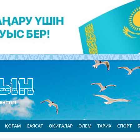
ЕНТТІГІ
ҚОҒАМ
САЯСАТ
ОҚИҒАЛАР
ӘЛЕМ
ТАРИХ
СПОРТ