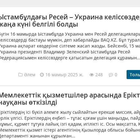
Ыстамбұлдағы Ресей – Украина келіссөзде
жаңа күні белгілі болды
Бүгін 16 мамырда Ыстамбұлда Украина мен Ресей делегациялар
келіссөздерді бастауы мүмкін, деп хабарлайды BAQ.KZ. Бұл тура
Украина ақпарат көздеріне сілтеме жасап жазды. Бейсенбі, 15 
Украина президенті Владимир Зеленский Ыстамбұлда Ресей
Федерациясымен келіссөздерге қатысатын делегация құрамын..
Әлем
16 мамыр 2025 ж.
248
0
Тол
Мемлекеттік қызметшілер арасында Ерікт
науқаны өткізілді
Еріктілердің ісі бүкіл әлемге жылу сыйлайтын ерекше миссия, 
ерлік үлгісі. Еріктілердің еңбегі – тұтас қоғам үшін маңызды, па
жұмыс, құрмет тұтуға лайық ізгі қадам, игілікті іс. Осы мақсатта, 
Мемлекеттік қызмет істері агентігінің Қызылорда облысы бойы
Департаменті жанынан құрылған...