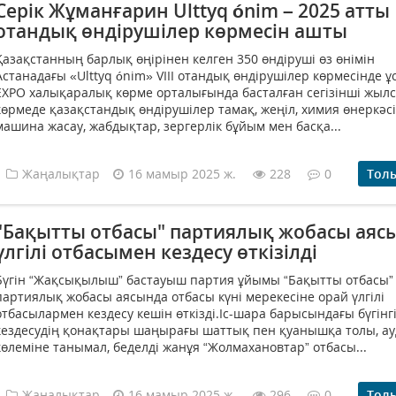
Серік Жұманғарин Ulttyq ónim – 2025 атты
отандық өндірушілер көрмесін ашты
Қазақстанның барлық өңірінен келген 350 өндіруші өз өнімін
Астанадағы «Ulttyq ónim» VIII отандық өндірушілер көрмесінде 
EXPO халықаралық көрме орталығында басталған сегізінші жыл
көрмеде қазақстандық өндірушілер тамақ, жеңіл, химия өнеркәсі
машина жасау, жабдықтар, зергерлік бұйым мен басқа...
Жаңалықтар
16 мамыр 2025 ж.
228
0
Тол
"Бақытты отбасы" партиялық жобасы аяс
үлгілі отбасымен кездесу өткізілді
Бүгін “Жақсықылыш” бастауыш партия ұйымы “Бақытты отбасы”
партиялық жобасы аясында отбасы күні мерекесіне орай үлгілі
отбасылармен кездесу кешін өткізді.Іс-шара барысындағы бүгінг
кездесудің қонақтары шаңырағы шаттық пен қуанышқа толы, а
көлеміне танымал, беделді жанұя “Жолмахановтар” отбасы...
Жаңалықтар
16 мамыр 2025 ж.
296
0
Тол