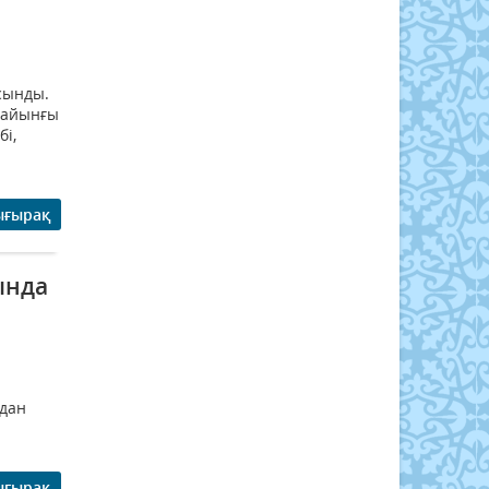
ұсынды.
сайынғы
бі,
ығырақ
ында
і
удан
ығырақ