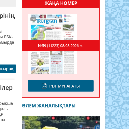
ЖАҢА НОМЕР
рінің
ы
лы РБК-
мамырда
№59 (11223)
08.08.2026 ж.
.
ығырақ
PDF МҰРАҒАТЫ
ілер
айрықша
ӘЛЕМ ЖАҢАЛЫҚТАРЫ
йдалы
ҚР
нша