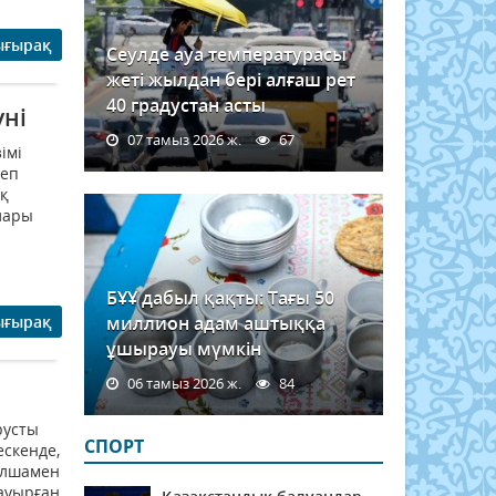
ығырақ
Сеулде ауа температурасы
жеті жылдан бері алғаш рет
40 градустан асты
үні
07 тамыз 2026 ж.
67
імі
деп
ақ
лары
БҰҰ дабыл қақты: Тағы 50
ығырақ
миллион адам аштыққа
ұшырауы мүмкін
06 тамыз 2026 ж.
84
русты
СПОРТ
ескенде,
ылшамен
ауырған