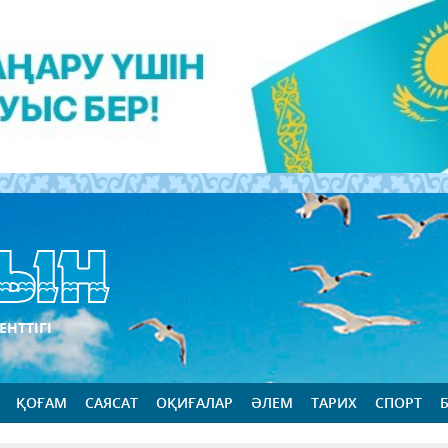
ЕНТТІГІ
ҚОҒАМ
САЯСАТ
ОҚИҒАЛАР
ӘЛЕМ
ТАРИХ
СПОРТ