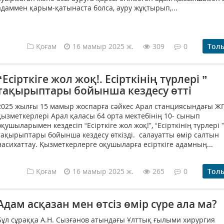
адаммен қарым-қатынаста болса, ауру жұқтырып,...
Қоғам
16 мамыр 2025 ж.
309
0
Тол
“Есірткіге жол жоқ!. Есірткінің түрлері ”
тақырыптары бойынша кездесу өтті
2025 жылғы 15 мамыр жоспарға сәйкес Арал станциясындағы Ж
қызметкерлері Арал қаласы 64 орта мектебінің 10- сынып
оқушыларымен кездесіп “Есірткіге жол жоқ!”, “Есірткінің түрлері ”
тақырыптары бойынша кездесу өткізді. салауатты өмір салтын
насихаттау. Қызметкерлерге оқушыларға есірткіге адамның...
Қоғам
16 мамыр 2025 ж.
265
0
Тол
Адам асқазан мен өтсіз өмір сүре ала ма?
Бұл сұраққа А.Н. Сызғанов атындағы Ұлттық ғылыми хирургия