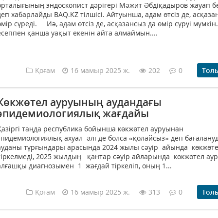
орталығының эндоскопист дәрігері Мәжит Әбдіқадыров жауап бе
деп хабарлайды BAQ.KZ тілшісі. Айтуынша, адам өтсіз де, асқаза
өмір сүреді. Иә, адам өтсіз де, асқазансыз да өмір сүруі мүмкін
есеппен қанша уақыт екенін айта алмаймын....
Қоғам
16 мамыр 2025 ж.
202
0
Тол
Көкжөтел ауруының аудандағы
эпидемиологиялық жағдайы
Қазіргі таңда республика бойынша көкжөтел ауруынан
эпидемиологиялық ахуал әлі де болса «қолайсыз» деп бағалануд
ауданы тұрғындары арасында 2024 жылы сәуір айында көкжөте
тіркелмеді, 2025 жылдың қантар сәуір айларында көкжөтел а
алғашқы диагнозымен 1 жағдай тіркеліп, оның 1...
Қоғам
16 мамыр 2025 ж.
313
0
Тол