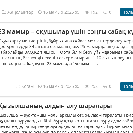
Жаңалықтар
16 мамыр 2025 ж.
192
0
Тол
23 мамыр – оқушылар үшін соңғы сабақ к
Оқу-ағарту министрінің бұйрығына сәйкес мектептерде оқу мерз
дәстүрлі түрде 34 аптаға созылады, оқу 25 мамырда аяқталады, 
хабарлайды BAQ.KZ тілшісі. Орта білім беру ұйымдарында саб
аптасының бес күндік екенін ескере отырып, 1-10 сынып оқушы
үшін соңғы сабақ күнін 23 мамырда “Білімім —...
Қоғам
16 мамыр 2025 ж.
258
0
Тол
Қызылшаның алдын алу шаралары
Қызылша – ауа-тамшы жолы арқылы өте жылдам таралатын ви
жұқпалы аурулардың бірі. Ауру қоздырғыштары ауру адам сөйл
жөтелгенде, түшкіргенде ауа арқылы тез таралады. Бұрын қыз
ауырмаған және осы ауруға қарсы егілмеген адам қызылшамен 