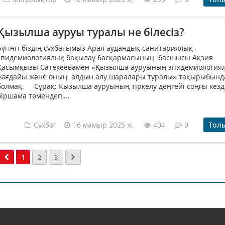
Қызылша ауруы туралы не білесіз?
Бүгінгі біздің сұхбатымыз Арал аудандық санитариялық-
эпидемиологиялық бақылау басқармасының басшысы Ақзия
Қасымқызы Сатекеевамен «Қызылша ауруының эпидемиология
жағдайы және оның алдын алу шаралары туралы» тақырыбынд
болмақ. Сұрақ: Қызылша ауруының тіркелу деңгейі соңғы кез
біршама төмендеп,...
Сұхбат
16 мамыр 2025 ж.
404
0
Тол
1
2
3