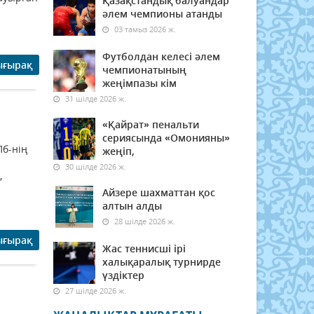
Қазақстандық балуандар
әлем чемпионы атанды
03 тамыз 2026 ж.
Футболдан келесі әлем
ығырақ
чемпионатының
жеңімпазы кім
31 шілде 2026 ж.
«Қайрат» пенальти
сериясында «Омонияны»
Пб-нің
жеңіп,
30 шілде 2026 ж.
,
Айзере шахматтан қос
алтын алды
28 шілде 2026 ж.
ығырақ
Жас теннисші ірі
халықаралық турнирде
үздіктер
27 шілде 2026 ж.