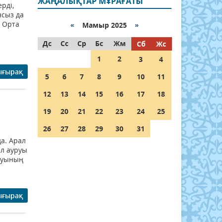
ЖАҢАЛЫҚТАР МҰРАҒАТЫ
рді,
нсыз да
. Орта
«
Мамыр 2025
»
Дс
Сс
Ср
Бс
Жм
Сб
Жс
1
2
3
4
ығырақ
5
6
7
8
9
10
11
12
13
14
15
16
17
18
19
20
21
22
23
24
25
26
27
28
29
30
31
а. Арал
л ауруы
уруының
ығырақ