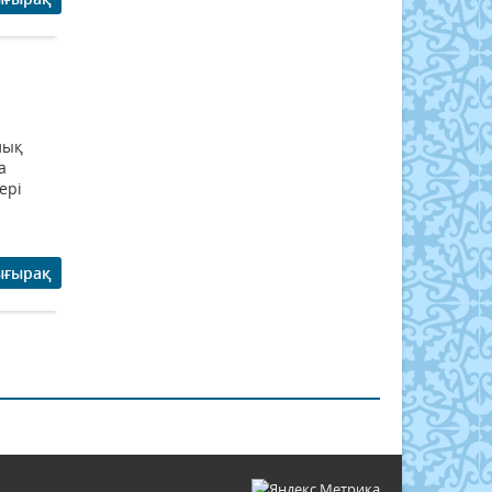
лық
а
дері
ығырақ