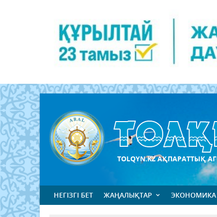
TOLQYN.KZ АҚПАРАТТЫҚ АГ
НЕГІЗГІ БЕТ
ЖАҢАЛЫҚТАР
ЭКОНОМИКА