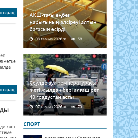
ығырақ
АҚШ-тағы еңбек
нарығының әлсіреуі алтын
бағасын өсірді
08 тамыз 2026 ж.
58
деп
ліметке
налда
Сеулде ауа температурасы
ығырақ
жеті жылдан бері алғаш рет
40 градустан асты
07 тамыз 2026 ж.
73
нды
СПОРТ
мде көш
ілтеме