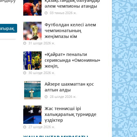
ландыру
Қазақстандық балуандар
әлем чемпионы атанды
03 тамыз 2026 ж.
Футболдан келесі әлем
ығырақ
чемпионатының
жеңімпазы кім
31 шілде 2026 ж.
«Қайрат» пенальти
сериясында «Омонияны»
жеңіп,
30 шілде 2026 ж.
Айзере шахматтан қос
алтын алды
28 шілде 2026 ж.
Жас теннисші ірі
халықаралық турнирде
үздіктер
27 шілде 2026 ж.