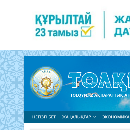
TOLQYN.KZ АҚПАРАТТЫҚ АГ
НЕГІЗГІ БЕТ
ЖАҢАЛЫҚТАР
ЭКОНОМИКА