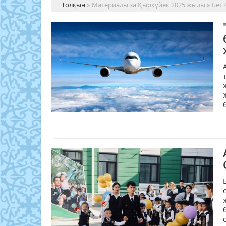
Толқын
» Материалы за Қыркүйек 2025 жылы » Бет 