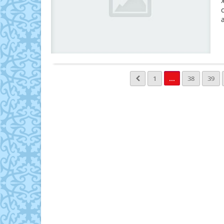
...
1
38
39