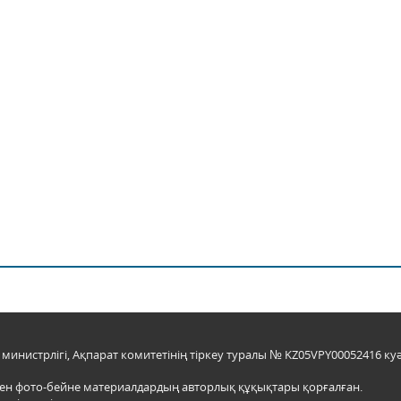
инистрлігі, Ақпарат комитетінің тіркеу туралы № KZ05VPY00052416 куә
мен фото-бейне материалдардың авторлық құқықтары қорғалған.