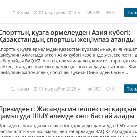
Қоғам
01 қыркүйек 2025 ж.
399
0
Тол
Спорттық құзға өрмелеуден Азия кубогі:
Қазақстандық спортшы жеңімпаз атанды
Спорттық құзға өрмелеуден Қазақстан құрамасының өкілі Ришат
Хайбуллин Алматыда өткен Азия кубогі кезеңінде жеңіске жетті, 
хабарлайды BAQ.KZ. Ұлттық олимпиадалық комитет таратқан мә
сәйкес, отандасымыз «жылдамдық» санатында үздік атанды. Фи
Хайбуллин жапониялық спортшы Цукики Онишиден басым...
Қоғам
01 қыркүйек 2025 ж.
353
0
Тол
Президент: Жасанды интеллектіні қарқы
дамытуда ШЫҰ әлемде көш бастай алады
Президент жасанды интеллектіні қарқынды дамытуда ШЫҰ әле
бастай алатынын мәлімдеді, деп хабарлайды BAQ.KZ Ақордаға с