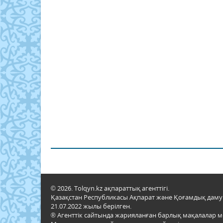
© 2026. Tolqyn.kz ақпараттық агенттігі.
Қазақстан Республикасы Ақпарат және Қоғамдық даму м
21.07.2022 жылы берілген.
® Агенттік сайтында жарияланған барлық мақалалар 