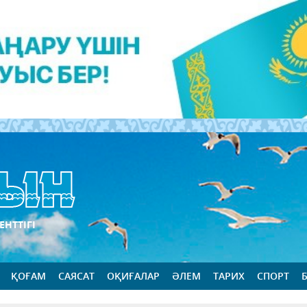
ЕНТТІГІ
ҚОҒАМ
САЯСАТ
ОҚИҒАЛАР
ӘЛЕМ
ТАРИХ
СПОРТ