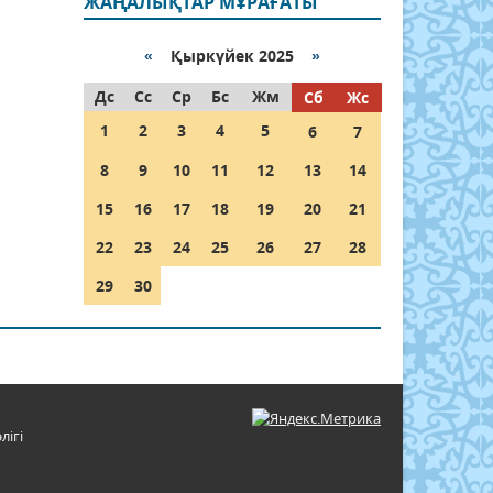
ЖАҢАЛЫҚТАР МҰРАҒАТЫ
«
Қыркүйек 2025
»
Дс
Сс
Ср
Бс
Жм
Сб
Жс
1
2
3
4
5
6
7
8
9
10
11
12
13
14
15
16
17
18
19
20
21
22
23
24
25
26
27
28
29
30
лігі