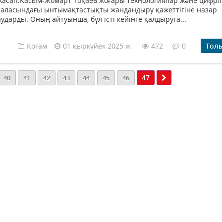
жасап.Қасым-Жомарт Тоқаев жоғары технологиялар және цифр
саласындағы ынтымақтастықты жандандыру қажеттігіне назар
аударды. Оның айтуынша, бұл істі кейінге қалдыруға...
Қоғам
01 қыркүйек 2025 ж.
472
0
Тол
47
40
41
42
43
44
45
46