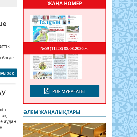
ЖАҢА НОМЕР
ң
ше
еттік
№59 (11223)
08.08.2026 ж.
 бөгде
ығырақ
PDF МҰРАҒАТЫ
АУ
шін
ӘЛЕМ ЖАҢАЛЫҚТАРЫ
й-ақ
е аудан
ен