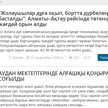
47
"Жолаушылар дұға оқып, бортта дүрбеле
басталды": Алматы–Ақтау рейсінде төтен
жағдай орын алды
Air Astana әуе компаниясының ұшағында әуеде техникалық ақау
тіркелді. Бұл туралы Stan.kz ақпарат агенттігі хабарлайды.Әлеум
желіде ұшақ бортындағы жағдай туралы видео тараған болатын.
Жолаушылардың айтуынша, ұшақ әуеге көтерілген кезде борттан
бүр түрлі шуыл шыққан. Ал 30-40 минуттан кейін ұшақ...
Қоғам
01 қыркүйек 2025 ж.
327
0
Тол
АУДАН МЕКТЕПТЕРІНДЕ АЛҒАШҚЫ ҚОҢЫР
СОҒЫЛДЫ
Бүгін көңілдері алып ұшып, білім ұяларына асыққан оқушылар ү
ерекше күн. Бүлдіршіндер үшін бұл сәулелі сәт қана емес, сонда
жарқын болашағына жасайтын маңызды қадам. Осы тарихи сәтт
бойынша барлық мектептерде «Мектебім – мейірім мекені» дег
салтанатты шара өтіп, алғашқы қоңырау соғылды....