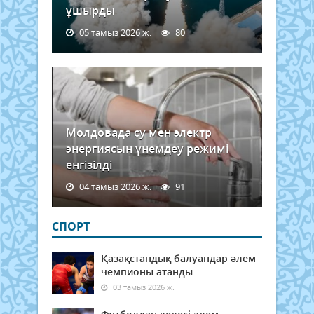
атап.
ұшырды
05 тамыз 2026 ж.
80
Молдовада су мен электр
энергиясын үнемдеу режимі
енгізілді
04 тамыз 2026 ж.
91
СПОРТ
Қазақстандық балуандар әлем
чемпионы атанды
03 тамыз 2026 ж.