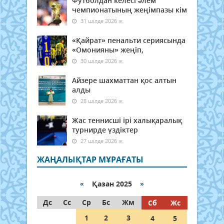
Футболдан келесі әлем
чемпионатының жеңімпазы кім
31 шілде 2026 ж.
«Қайрат» пенальти сериясында
«Омонияны» жеңіп,
30 шілде 2026 ж.
Айзере шахматтан қос алтын
алды
28 шілде 2026 ж.
Жас теннисші ірі халықаралық
турнирде үздіктер
27 шілде 2026 ж.
ЖАҢАЛЫҚТАР МҰРАҒАТЫ
«
Қазан 2025
»
Дс
Сс
Ср
Бс
Жм
Сб
Жс
1
2
3
4
5