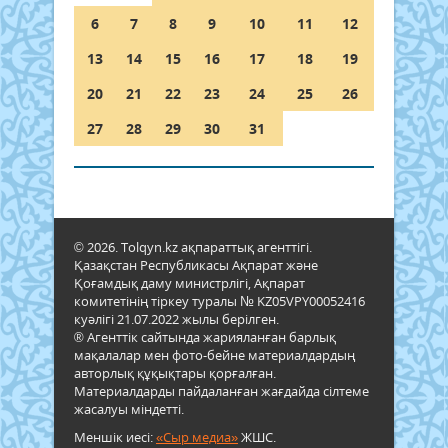
6
7
8
9
10
11
12
13
14
15
16
17
18
19
20
21
22
23
24
25
26
27
28
29
30
31
© 2026. Tolqyn.kz ақпараттық агенттігі.
Қазақстан Республикасы Ақпарат және
Қоғамдық даму министрлігі, Ақпарат
комитетінің тіркеу туралы № KZ05VPY00052416
куәлігі 21.07.2022 жылы берілген.
® Агенттік сайтында жарияланған барлық
мақалалар мен фото-бейне материалдардың
авторлық құқықтары қорғалған.
Материалдарды пайдаланған жағдайда сілтеме
жасалуы міндетті.
Меншік иесі:
«Сыр медиа»
ЖШС.