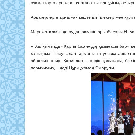
азаматтарға арналған салтанатты кеш ұйымдастыр
Ардагерлерге арналған кеште ізгі тілектер мен құрм
Мерекелік жиында аудан әкімінің орынбасары Н. Бо
– Халқымызда «Қарты бар елдің қазынасы бар» деге
халықпыз. Тілеуі адал, арманы татулыққа айналған
айналып отыр. Қариялар – елдің қазынасы, бірліг
парызымыз, – деді Нұрмұхамед Омарұлы.