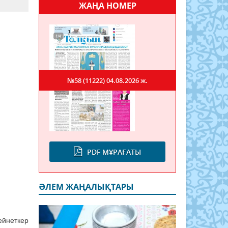
ЖАҢА НОМЕР
№58 (11222)
04.08.2026 ж.
PDF МҰРАҒАТЫ
ӘЛЕМ ЖАҢАЛЫҚТАРЫ
ейнеткер