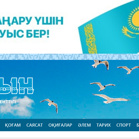
ЕНТТІГІ
ҚОҒАМ
САЯСАТ
ОҚИҒАЛАР
ӘЛЕМ
ТАРИХ
СПОРТ