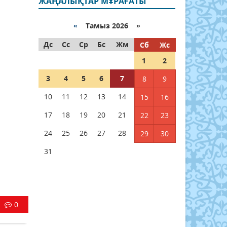
ЖАҢАЛЫҚТАР МҰРАҒАТЫ
«
Тамыз 2026 »
Дс
Сс
Ср
Бс
Жм
Сб
Жс
1
2
3
4
5
6
7
8
9
10
11
12
13
14
15
16
17
18
19
20
21
22
23
24
25
26
27
28
29
30
31
0