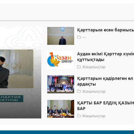
Қарттарым есен бармысы
---
Аудан әкімі Қарттар күні
құттықтады
Жаңалықтар
Қарттарын қадірлеген ел
ардақты
Жаңалықтар
ҚАРТЫ БАР ЕЛДІҢ ҚАЗЫ
БАР
Жаңалықтар