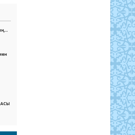
ң...
мен
НАСЫ