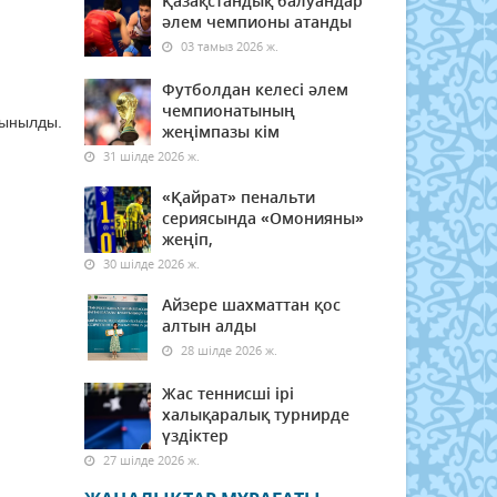
Қазақстандық балуандар
әлем чемпионы атанды
03 тамыз 2026 ж.
Футболдан келесі әлем
чемпионатының
сынылды.
жеңімпазы кім
31 шілде 2026 ж.
«Қайрат» пенальти
сериясында «Омонияны»
жеңіп,
30 шілде 2026 ж.
Айзере шахматтан қос
алтын алды
28 шілде 2026 ж.
Жас теннисші ірі
халықаралық турнирде
үздіктер
27 шілде 2026 ж.