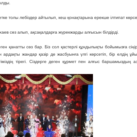
ылды.
етке толы лебіздер айтылып, кеш қонақтарына ерекше ілтипат көрсет
хаев сөз алып, ақсақалдарға жүрекжарды алғысын білдірді.
н қанатты сөз бар. Біз сол қастерлі құндылықты бойымызға сіңір
 ардақты жандар қазір де жасбуынға үлгі көрсетіп, бір елдің ұй
іміздің тірегі. Сіздерге деген құрмет пен алғыс баршамыздың а