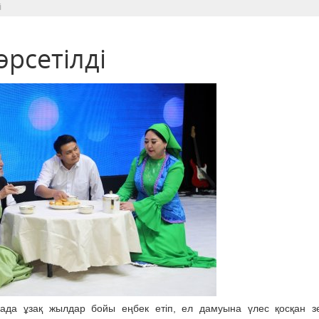
і
өрсетілді
алада ұзақ жылдар бойы еңбек етіп, ел дамуына үлес қосқан з