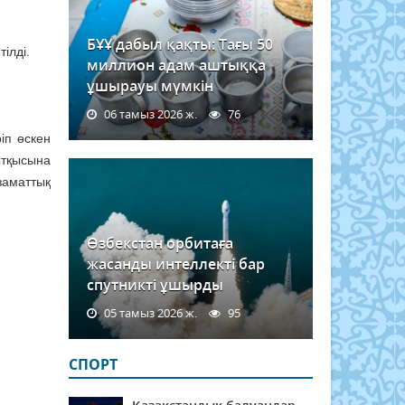
БҰҰ дабыл қақты: Тағы 50
ілді.
миллион адам аштыққа
ұшырауы мүмкін
06 тамыз 2026 ж.
76
іп өскен
ытқысына
заматтық
Өзбекстан орбитаға
жасанды интеллекті бар
спутникті ұшырды
05 тамыз 2026 ж.
95
СПОРТ