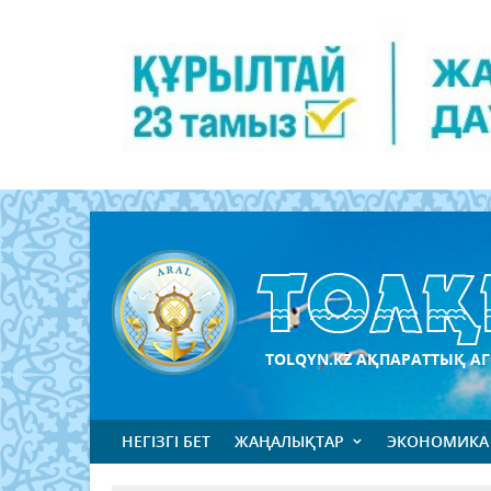
TOLQYN.KZ АҚПАРАТТЫҚ АГ
НЕГІЗГІ БЕТ
ЖАҢАЛЫҚТАР
ЭКОНОМИКА