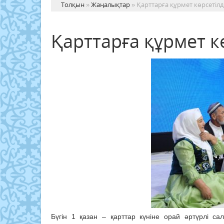
Толқын
»
Жаңалықтар
» Қарттарға құрмет көрсетілд
Қарттарға құрмет к
Бүгін 1 қазан – қарттар күніне орай әртүрлі с