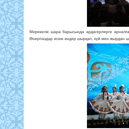
Мерекелік шара барысында ардагерлерге арналғ
Өнерпаздар әсем әндер шырқап, күй мен жырдан 