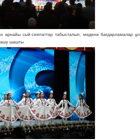
ан арнайы сый-сияпаттар табысталып, мәдени бағдарламалар ұ
шашу шашты.