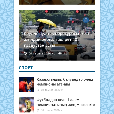
басш
сонд
ақ...
Сеулде ауа температурасы жеті
жылдан бері алғаш рет 40
градустан асты
07 тамыз 2026 ж.
75
СПОРТ
Қазақстандық балуандар әлем
чемпионы атанды
03 тамыз 2026 ж.
Футболдан келесі әлем
чемпионатының жеңімпазы кім
31 шілде 2026 ж.