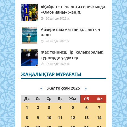
«Қайрат» пенальти сериясында
«Омонияны» жеңіп,
30 шілде 2026 ж.
Айзере шахматтан қос алтын
алды
28 шілде 2026 ж.
Жас теннисші ірі халықаралық
турнирде үздіктер
27 шілде 2026 ж.
ЖАҢАЛЫҚТАР МҰРАҒАТЫ
«
Желтоқсан 2025
»
Дс
Сс
Ср
Бс
Жм
Сб
Жс
1
2
3
4
5
6
7
8
9
10
11
12
13
14