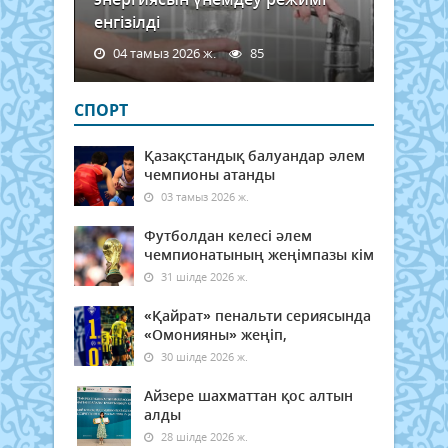
енгізілді
04 тамыз 2026 ж.
85
СПОРТ
Қазақстандық балуандар әлем
чемпионы атанды
03 тамыз 2026 ж.
Футболдан келесі әлем
чемпионатының жеңімпазы кім
31 шілде 2026 ж.
«Қайрат» пенальти сериясында
«Омонияны» жеңіп,
30 шілде 2026 ж.
Айзере шахматтан қос алтын
алды
28 шілде 2026 ж.