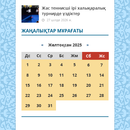
Жас теннисші ірі халықаралық
турнирде үздіктер
27 шілде 2026 ж.
ЖАҢАЛЫҚТАР МҰРАҒАТЫ
«
Желтоқсан 2025
»
Дс
Сс
Ср
Бс
Жм
Сб
Жс
1
2
3
4
5
6
7
8
9
10
11
12
13
14
15
16
17
18
19
20
21
22
23
24
25
26
27
28
29
30
31