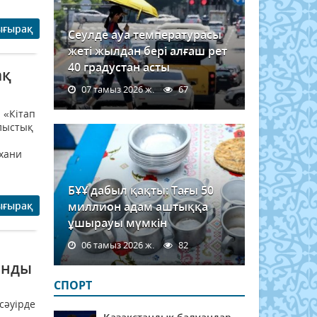
ығырақ
Сеулде ауа температурасы
жеті жылдан бері алғаш рет
40 градустан асты
ақ
07 тамыз 2026 ж.
67
 «Кітап
блыстық
ухани
БҰҰ дабыл қақты: Тағы 50
ығырақ
миллион адам аштыққа
ұшырауы мүмкін
06 тамыз 2026 ж.
82
анды
СПОРТ
сәуірде