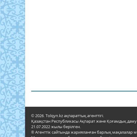
© 2026. Tolqyn.kz ақпараттық агенттігі.
Қазақстан Республикасы Ақпарат және Қоғамдық даму м
21.07.2022 жылы берілген.
® Агенттік сайтында жарияланған барлық мақалалар 