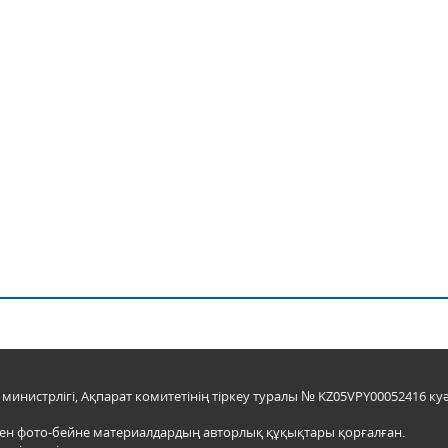
инистрлігі, Ақпарат комитетінің тіркеу туралы № KZ05VPY00052416 куә
мен фото-бейне материалдардың авторлық құқықтары қорғалған.