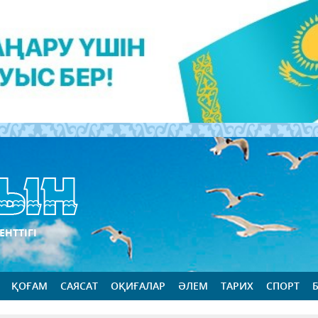
ЕНТТІГІ
ҚОҒАМ
САЯСАТ
ОҚИҒАЛАР
ӘЛЕМ
ТАРИХ
СПОРТ