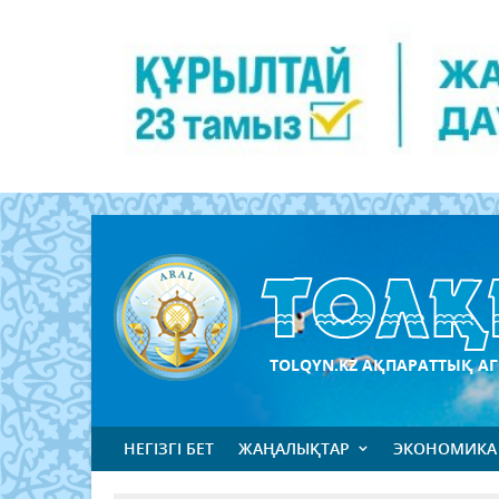
TOLQYN.KZ АҚПАРАТТЫҚ АГ
НЕГІЗГІ БЕТ
ЖАҢАЛЫҚТАР
ЭКОНОМИКА