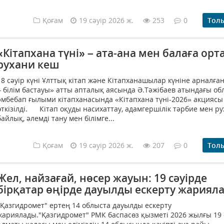
Қоғам
19 сәуір 2026 ж.
253
0
Тол
«Кітапхана түні» – ата-ана мен балаға орт
рухани кеш
18 сәуір күні Ұлттық кітап және Кітапханашылар күніне арналған
– білім бастауы» атты апталық аясында Ә.Тәжібаев атындағы о
әмбебап ғылыми кітапханасында «Кітапхана түні-2026» акциясы
өткізілді. Кітап оқуды насихаттау, адам­гершілік тәрбие мен р
байлық, әлемді тану мен білімге...
Қоғам
19 сәуір 2026 ж.
207
0
Тол
Жел, найзағай, нөсер жауын: 19 сәуірде
бірқатар өңірде дауылды ескерту жариял
"Қазгидромет" ертең 14 облыста дауылды ескерту
жариялады."Қазгидромет" РМК баспасөз қызметі 2026 жылғы 19 