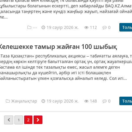
Алматы қаласы мен еліміздің 14 облысында қауіпті ауа райы
құбылыстары болатынын ескертті, деп хабарлайды BAQ.KZ.Алм
қаласында таңертең және күндіз жаңбыр жауып, найзағай ойна
ле...
---
19 сәуір 2026 ж.
112
0
Тол
Келешекке тамыр жайған 100 шыбық
«Таза Қазақстан» республикалық акциясы – табиғатты аялауға, 
жердің көркін келтіруге бағытталған ортақ үн, ортақ жауапкершіл
бастама ел ішінде тек тазалықты емес, жасыл әлемге деген
жанашырлықты да күшейтіп, әрбір игі істі болашақпен
байланыстыратын үлкен қозғалысқа айналып келеді. Сол игі...
Жаңалықтар
19 сәуір 2026 ж.
148
0
Тол
2
1