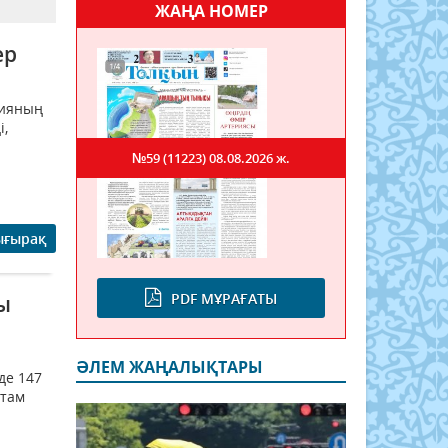
ЖАҢА НОМЕР
ер
зияның
і,
№59 (11223)
08.08.2026 ж.
ығырақ
PDF МҰРАҒАТЫ
ы
ӘЛЕМ ЖАҢАЛЫҚТАРЫ
де 147
стам