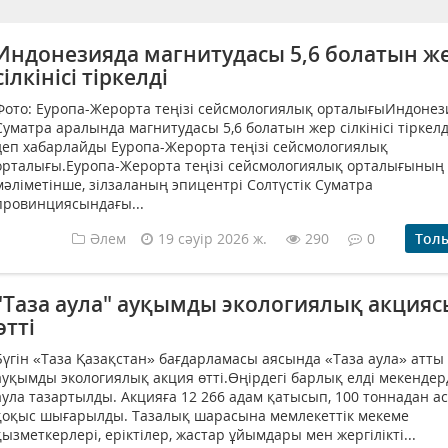
Индонезияда магнитудасы 5,6 болатын ж
сілкінісі тіркелді
Фото: Еуропа-Жерорта теңізі сейсмологиялық орталығыИндоне
Суматра аралында магнитудасы 5,6 болатын жер сілкінісі тіркелд
деп хабарлайды Еуропа-Жерорта теңізі сейсмологиялық
орталығы.Еуропа-Жерорта теңізі сейсмологиялық орталығының
мәліметінше, зілзаланың эпицентрі Солтүстік Суматра
провинциясындағы...
Әлем
19 сәуір 2026 ж.
290
0
Тол
"Таза аула" ауқымды экологиялық акцияс
өтті
Бүгін «Таза Қазақстан» бағдарламасы аясында «Таза аула» атты
ауқымды экологиялық акция өтті.Өңірдегі барлық елді мекендер
аула тазартылды. Акцияға 12 266 адам қатысып, 100 тоннадан а
қоқыс шығарылды. Тазалық шарасына мемлекеттік мекеме
қызметкерлері, еріктілер, жастар ұйымдары мен жергілікті...