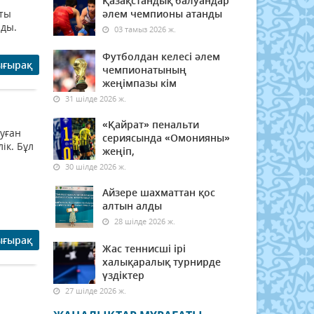
Қазақстандық балуандар
аты
әлем чемпионы атанды
йды.
03 тамыз 2026 ж.
Футболдан келесі әлем
ығырақ
чемпионатының
жеңімпазы кім
31 шілде 2026 ж.
«Қайрат» пенальти
туған
сериясында «Омонияны»
ік. Бұл
жеңіп,
30 шілде 2026 ж.
Айзере шахматтан қос
алтын алды
28 шілде 2026 ж.
ығырақ
Жас теннисші ірі
халықаралық турнирде
үздіктер
27 шілде 2026 ж.