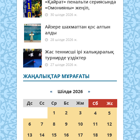
«Қайрат» пенальти сериясында
«Омонияны» жеңіп,
30 шілде 2026 ж.
Айзере шахматтан қос алтын
алды
28 шілде 2026 ж.
Жас теннисші ірі халықаралық
турнирде үздіктер
27 шілде 2026 ж.
ЖАҢАЛЫҚТАР МҰРАҒАТЫ
«
Шілде 2026
»
Дс
Сс
Ср
Бс
Жм
Сб
Жс
1
2
3
4
5
6
7
8
9
10
11
12
13
14
15
16
17
18
19