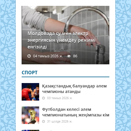
дем
7
күнг
жалғ
2026
жылғ
Молдовада су мен электр
энергиясын үнемдеу режимі
енгізілді
04 тамыз 2026 ж.
86
СПОРТ
Қазақстандық балуандар әлем
чемпионы атанды
03 тамыз 2026 ж.
Футболдан келесі әлем
чемпионатының жеңімпазы кім
31 шілде 2026 ж.