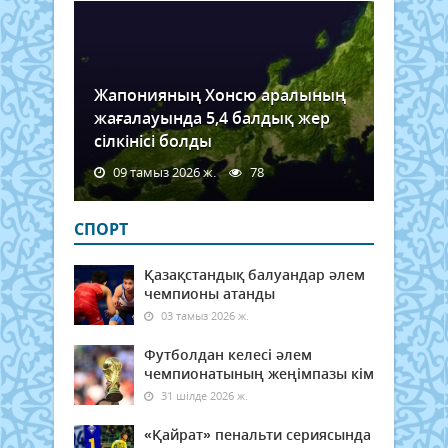
шілд
шығ
Газе
фор
А2,
Жапонияның Хонсю аралының
Д2.
жағалауында 5,4 балдық жер
Бірі
сілкінісі болды
жән
соңғ
09 тамыз 2026 ж.
78
бетт
түрлі
түсті
СПОРТ
Шығ
апта
Қазақстандық балуандар әлем
үш
чемпионы атанды
рет:
03 тамыз 2026 ж.
сейсе
Футболдан келесі әлем
чемпионатының жеңімпазы кім
31 шілде 2026 ж.
«Қайрат» пенальти сериясында