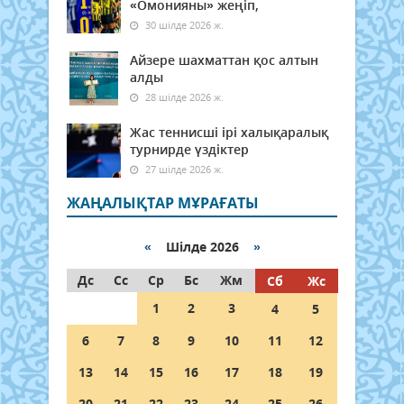
«Омонияны» жеңіп,
30 шілде 2026 ж.
Айзере шахматтан қос алтын
алды
28 шілде 2026 ж.
Жас теннисші ірі халықаралық
турнирде үздіктер
27 шілде 2026 ж.
ЖАҢАЛЫҚТАР МҰРАҒАТЫ
«
Шілде 2026
»
Дс
Сс
Ср
Бс
Жм
Сб
Жс
1
2
3
4
5
6
7
8
9
10
11
12
13
14
15
16
17
18
19
20
21
22
23
24
25
26