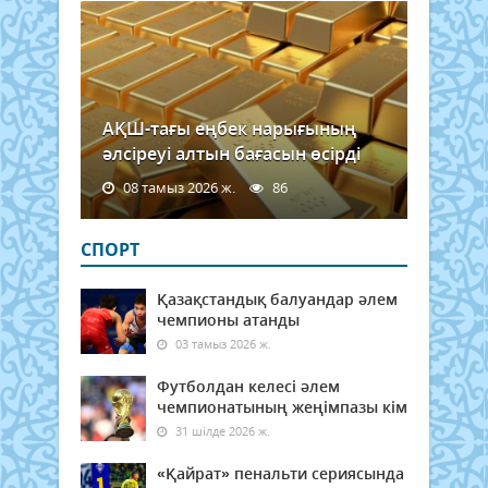
АҚШ-тағы еңбек нарығының
әлсіреуі алтын бағасын өсірді
08 тамыз 2026 ж.
86
СПОРТ
Қазақстандық балуандар әлем
чемпионы атанды
03 тамыз 2026 ж.
Футболдан келесі әлем
чемпионатының жеңімпазы кім
31 шілде 2026 ж.
«Қайрат» пенальти сериясында