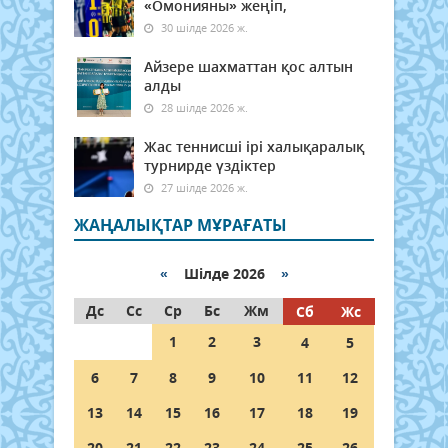
«Омонияны» жеңіп,
30 шілде 2026 ж.
Айзере шахматтан қос алтын
алды
28 шілде 2026 ж.
Жас теннисші ірі халықаралық
турнирде үздіктер
27 шілде 2026 ж.
ЖАҢАЛЫҚТАР МҰРАҒАТЫ
«
Шілде 2026
»
Дс
Сс
Ср
Бс
Жм
Сб
Жс
1
2
3
4
5
6
7
8
9
10
11
12
13
14
15
16
17
18
19
20
21
22
23
24
25
26