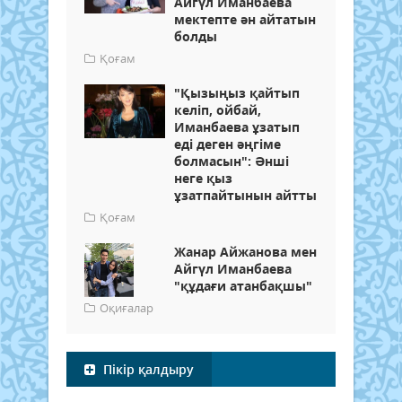
Айгүл Иманбаева
мектепте ән айтатын
болды
Қоғам
"Қызыңыз қайтып
келіп, ойбай,
Иманбаева ұзатып
еді деген әңгіме
болмасын": Әнші
неге қыз
ұзатпайтынын айтты
Қоғам
Жанар Айжанова мен
Айгүл Иманбаева
"құдағи атанбақшы"
Оқиғалар
Пікір қалдыру