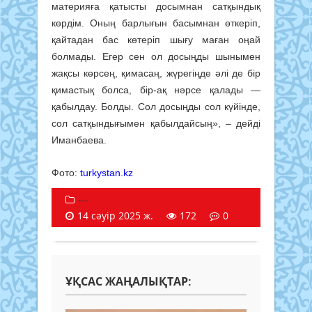
материяға қатысты досымнан сатқындық
көрдім. Оның барлығын басымнан өткеріп,
қайтадан бас көтеріп шығу маған оңай
болмады. Егер сен ол досыңды шынымен
жақсы көрсең, қимасаң, жүрегіңде әлі де бір
қимастық болса, бір-ақ нәрсе қалады —
қабылдау. Болды. Сол досыңды сол күйінде,
сол сатқындығымен қабылдайсың», – дейді
Иманбаева.
Фото:
turkystan.kz
---
14 сәуір 2025 ж.
172
0
ҰҚСАС ЖАҢАЛЫҚТАР: