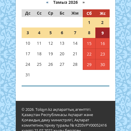
«
Тамыз 2026 »
Дс
Сс
Ср
Бс
Жм
Сб
Жс
1
2
3
4
5
6
7
8
9
10
11
12
13
14
15
16
17
18
19
20
21
22
23
24
25
26
27
28
29
30
31
© 2026. Tolqyn.kz ақпараттық агенттігі.
Қазақстан Республикасы Ақпарат және
Қоғамдық даму министрлігі, Ақпарат
комитетінің тіркеу туралы № KZ05VPY00052416
куәлігі 21.07.2022 жылы берілген.