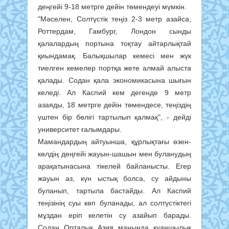
деңгейі 9-18 метрге дейін төмендеуі мүмкін.
"Мәселен, Солтүстік теңіз 2-3 метр азайса,
Роттердам, Гамбург, Лондон сынды
қалалардың портына тоқтау айтарлықтай
қиындамақ. Балықшылар кемесі мен жүк
тиелген кемелер портқа жете алмай алыста
қалады. Содан қала экономикасына шығын
келеді. Ал Каспий кем дегенде 9 метр
азаяды, 18 метрге дейін төмендесе, теңіздің
үштен бір бөлігі тартылып қалмақ", - дейді
университет ғалымдары.
Мамандардың айтуынша, құрлықтағы өзен-
көлдің деңгейі жауын-шашын мен буланудың
арақатынасына тікелей байланысты. Егер
жауын аз, күн ыстық болса, су айдыны
буланып, тартыла бастайды. Ал Каспий
теңізінің суы көп буланады, ал солтүстіктегі
мұздан еріп келетін су азайып барады.
Содан Орталық Азия маңында қуаңшылық