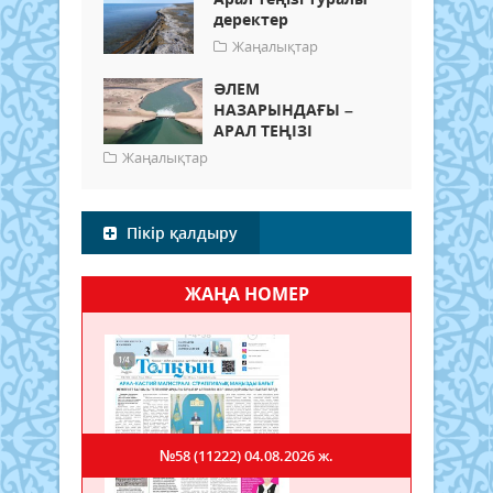
деректер
Жаңалықтар
ӘЛЕМ
НАЗАРЫНДАҒЫ –
АРАЛ ТЕҢІЗІ
Жаңалықтар
Пікір қалдыру
ЖАҢА НОМЕР
№58 (11222)
04.08.2026 ж.