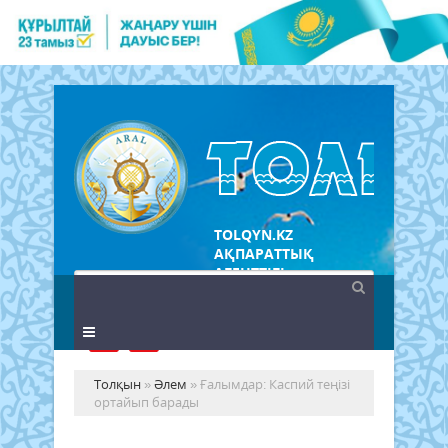
TOLQYN.KZ
АҚПАРАТТЫҚ
АГЕНТТІГІ
Толқын
»
Әлем
» Ғалымдар: Каспий теңізі
ортайып барады