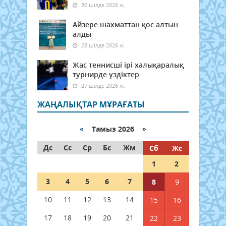
30 шілде 2026 ж.
Айзере шахматтан қос алтын
алды
28 шілде 2026 ж.
Жас теннисші ірі халықаралық
турнирде үздіктер
27 шілде 2026 ж.
ЖАҢАЛЫҚТАР МҰРАҒАТЫ
«
Тамыз 2026 »
Дс
Сс
Ср
Бс
Жм
Сб
Жс
1
2
3
4
5
6
7
8
9
10
11
12
13
14
15
16
17
18
19
20
21
22
23