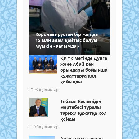
Коронавирустан бір жылда
15 млн адам қайтыс болуы
мүмкін - ғалымдар
ҚР Үкіметінде Дунга
және Абай кен
орындары бойынша
құжаттарға қол
қойылды
Жаңалықтар
Елбасы Каспийдің
мәртебесі туралы
тарихи құжатқа қол
қойды
Жаңалықтар
Арал теңізі туралы