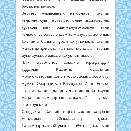
басталуы мүмкін.
Зерттеу жұмысының авторлары Каспий
теңізінің суы тартылса, оның экожүйесіне,
құстары мен жан-жануарларына зиян
келмек, әсіресе, эндемик жануарға жататын
Каспий итбалығы құрып кетуі мүмкін. Каспий
маңында қоныстанған миллиондаған тұрғын
ауыз сусыз, азықсыз қалуы ықтимал.
"Бұл мәселелер аймақта тұрақсыздық
тудырып, Каспийді жағалаған
мемлекеттердің саяси көзқарасына әсер етуі
мүмкін. Әзербайжан, Қазақстан, Иран, Ресей,
Түркіменстан елдері акваторийді бөлісудің
жаңа келісімшартын жасамақ", - дейді
зерттеушілер.
Сондықтан Каспий теңізін сақтап қалудың
жолдарын ұйымдастыру қажет.
Ғалымдардың айтуынша, БҰҰ-ның көл мен