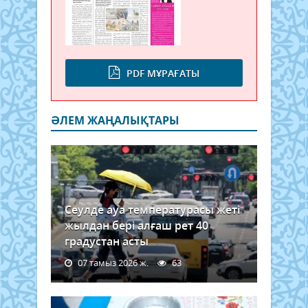
PDF МҰРАҒАТЫ
ӘЛЕМ ЖАҢАЛЫҚТАРЫ
Сеулде ауа температурасы жеті
жылдан бері алғаш рет 40
градустан асты
07 тамыз 2026 ж.
63