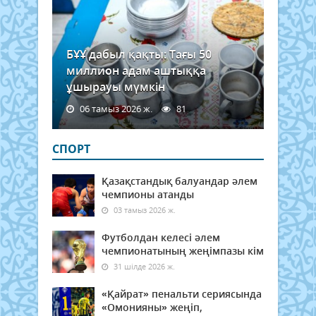
БҰҰ дабыл қақты: Тағы 50
миллион адам аштыққа
ұшырауы мүмкін
06 тамыз 2026 ж.
81
СПОРТ
Қазақстандық балуандар әлем
чемпионы атанды
03 тамыз 2026 ж.
Футболдан келесі әлем
чемпионатының жеңімпазы кім
31 шілде 2026 ж.
«Қайрат» пенальти сериясында
«Омонияны» жеңіп,