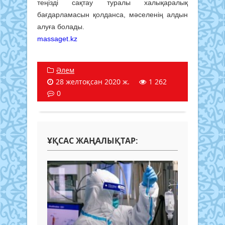
теңізді сақтау туралы халықаралық
бағдарламасын қолданса, мәселенің алдын
алуға болады.
massaget.kz
Әлем
28 желтоқсан 2020 ж.
1 262
0
ҰҚСАС ЖАҢАЛЫҚТАР: