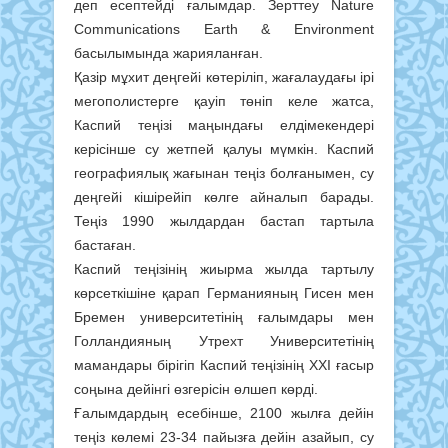
деп есептейді ғалымдар. Зерттеу Nature
Communications Earth & Environment
басылымында жарияланған.
Қазір мұхит деңгейі көтеріліп, жағалаудағы ірі
мегополистерге қауіп төніп келе жатса,
Каспий теңізі маңындағы елдімекендері
керісінше су жетпей қалуы мүмкін. Каспий
географиялық жағынан теңіз болғанымен, су
деңгейі кішірейіп көлге айналып барады.
Теңіз 1990 жылдардан бастап тартыла
бастаған.
Каспий теңізінің жиырма жылда тартылу
көрсеткішіне қарап Германияның Гисен мен
Бремен университетінің ғалымдары мен
Голландияның Утрехт Университетінің
мамандары бірігіп Каспий теңізінің ХХІ ғасыр
соңына дейінгі өзгерісін өлшеп көрді.
Ғалымдардың есебінше, 2100 жылға дейін
теңіз көлемі 23-34 пайызға дейін азайып, су