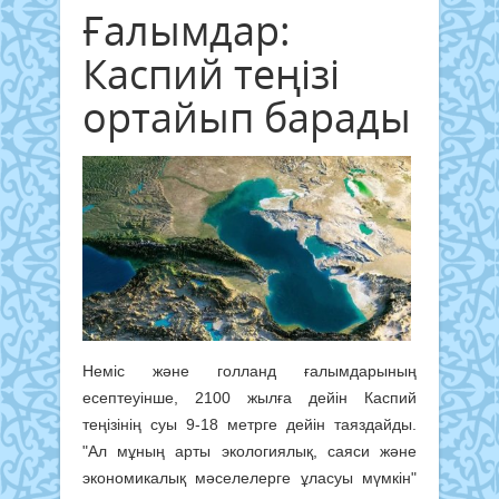
Ғалымдар:
Каспий теңізі
ортайып барады
Неміс және голланд ғалымдарының
есептеуінше, 2100 жылға дейін Каспий
теңізінің суы 9-18 метрге дейін таяздайды.
"Ал мұның арты экологиялық, саяси және
экономикалық мәселелерге ұласуы мүмкін"