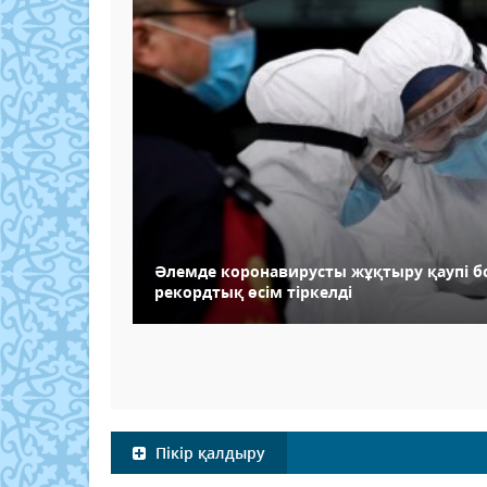
Әлемде коронавирусты жұқтыру қаупі 
рекордтық өсім тіркелді
Пікір қалдыру