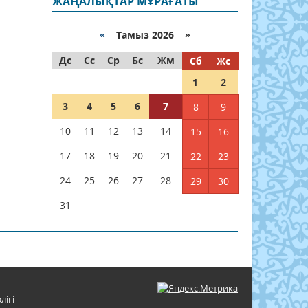
ЖАҢАЛЫҚТАР МҰРАҒАТЫ
«
Тамыз 2026 »
Дс
Сс
Ср
Бс
Жм
Сб
Жс
1
2
3
4
5
6
7
8
9
10
11
12
13
14
15
16
17
18
19
20
21
22
23
24
25
26
27
28
29
30
31
лігі