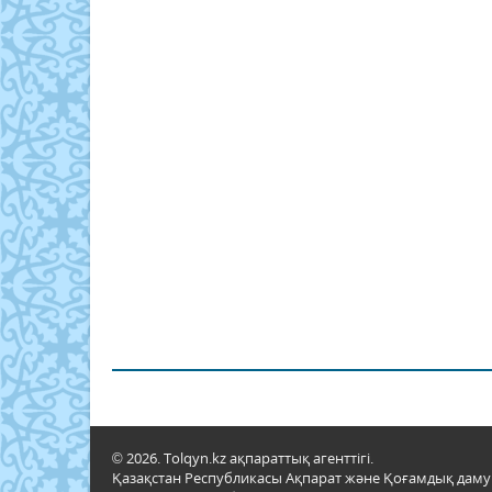
© 2026. Tolqyn.kz ақпараттық агенттігі.
Қазақстан Республикасы Ақпарат және Қоғамдық даму м