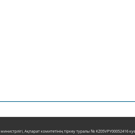
инистрлігі, Ақпарат комитетінің тіркеу туралы № KZ05VPY00052416 куә