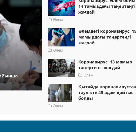
Коронавирус: Әлем бой
14 тамыздағы таңертеңгі
жағдай
Әлем
Әлемдегі коронавирус: 1
мамырдағы таңертеңгі
жағдай
Әлем
Коронавирус: 13 мамыр
таңертеңгі жағдай
Әлем
бойынша
Қытайда коронавирустан
тәулікте 45 адам қайтыс
болды
Әлем