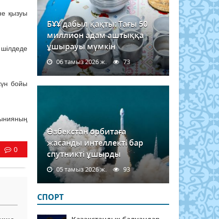
не қызуы
БҰҰ дабыл қақты: Тағы 50
миллион адам аштыққа
ұшырауы мүмкін
 шілдеде
06 тамыз 2026 ж.
73
күн бойы
ынияның
Өзбекстан орбитаға
жасанды интеллекті бар
0
спутникті ұшырды
05 тамыз 2026 ж.
93
СПОРТ