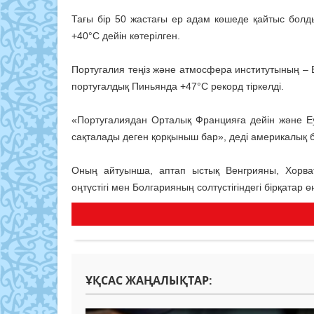
Тағы бір 50 жастағы ер адам көшеде қайтыс болд
+40°C дейін көтерілген.
Португалия теңіз және атмосфера институтының – Е
португалдық Пиньянда +47°C рекорд тіркелді.
«Португалиядан Орталық Францияға дейін және Е
сақталады деген қорқыныш бар», деді америкалық б
Оның айтуынша, аптап ыстық Венгрияны, Хорв
оңтүстігі мен Болгарияның солтүстігіндегі бірқатар 
ҰҚСАС ЖАҢАЛЫҚТАР: