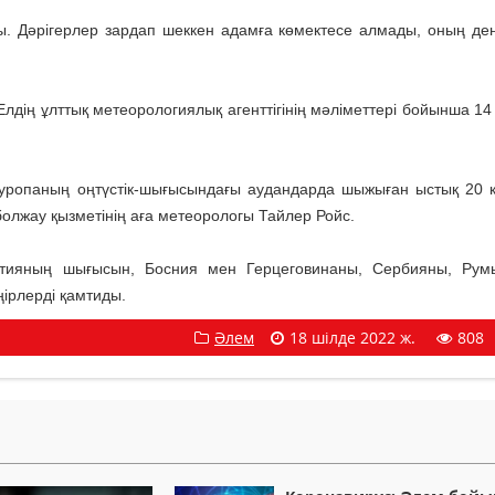
ы. Дәрігерлер зардап шеккен адамға көмектесе алмады, оның де
лдің ұлттық метеорологиялық агенттігінің мәліметтері бойынша 14
уропаның оңтүстік-шығысындағы аудандарда шыжыған ыстық 20 
олжау қызметінің аға метеорологы Тайлер Ройс.
атияның шығысын, Босния мен Герцеговинаны, Сербияны, Рум
өңірлерді қамтиды.
Әлем
18 шілде 2022 ж.
808