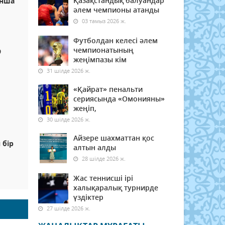
Қазақстандық балуандар
ынша
әлем чемпионы атанды
03 тамыз 2026 ж.
Футболдан келесі әлем
чемпионатының
9
жеңімпазы кім
31 шілде 2026 ж.
«Қайрат» пенальти
сериясында «Омонияны»
жеңіп,
30 шілде 2026 ж.
Айзере шахматтан қос
 бір
алтын алды
28 шілде 2026 ж.
Жас теннисші ірі
халықаралық турнирде
үздіктер
27 шілде 2026 ж.