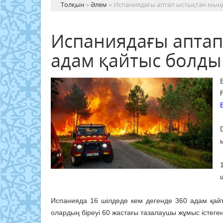
Толқын
»
Әлем
» Испаниядағы аптап ыстықтан мыңн
Испаниядағы аптап
адам қайтыс болды
Испанияда 16 шілдеде кем дегенде 360 адам қай
олардың біреуі 60 жастағы тазалаушы жұмыс істеге