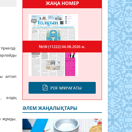
ЖАҢА НОМЕР
№58 (11222)
04.08.2026 ж.
ркелді.
барлайды
ғы аптап
PDF МҰРАҒАТЫ
, елдің
ӘЛЕМ ЖАҢАЛЫҚТАРЫ
з жұмды,