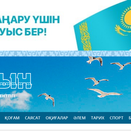
ЕНТТІГІ
ҚОҒАМ
САЯСАТ
ОҚИҒАЛАР
ӘЛЕМ
ТАРИХ
СПОРТ