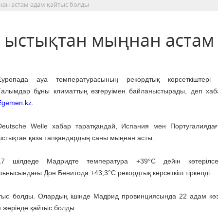
ан астам адам қайтыс болды
 ыстықтан мыңнан астам
Еуропада ауа температурасының рекордтық көрсеткіштері ті
Ғалымдар бұны климаттың өзгеруімен байланыстырады, деп ха
Egemen.kz.
Deutsche Welle хабар таратқандай, Испания мен Португалияда
ыстықтан қаза тапқандардың саны мыңнан асты.
17 шілдеде Мадридте температура +39°C дейін көтерілсе
шығысындағы Дон Бенитода +43,3°C рекордтық көрсеткіш тіркелді.
тыс болды. Олардың ішінде Мадрид провинциясында 22 адам кө
н жерінде қайтыс болды.