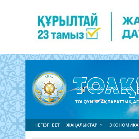
TOLQYN.KZ АҚПАРАТТЫҚ АГ
НЕГІЗГІ БЕТ
ЖАҢАЛЫҚТАР
ЭКОНОМИКА