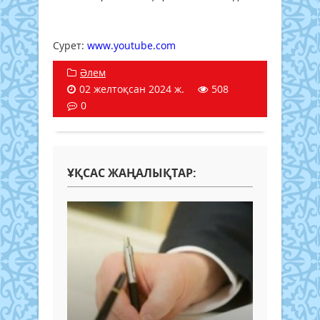
Сурет: ​
www.youtube.com
Әлем
02 желтоқсан 2024 ж.
508
0
ҰҚСАС ЖАҢАЛЫҚТАР: