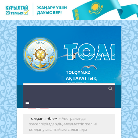
TOLQYN.KZ
АҚПАРАТТЫҚ
АГЕНТТІГІ
Толқын
»
Әлем
» Австралияда
жасөспірімдердің әлеуметтік желіні
қолдануына тыйым салынады