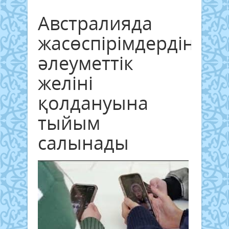
Австралияда
жасөспірімдердің
әлеуметтік
желіні
қолдануына
тыйым
салынады