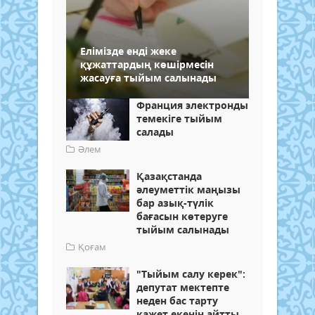
Елімізде енді жеке
құжаттардың көшірмесін
жасауға тыйым салынады
Франция электронды
темекіге тыйым
салады
Әлем
Қазақстанда
әлеуметтік маңызы
бар азық-түлік
бағасын көтеруге
тыйым салынады
Қоғам
"Тыйым салу керек":
депутат мектепте
неден бас тарту
қажет екенін айтты