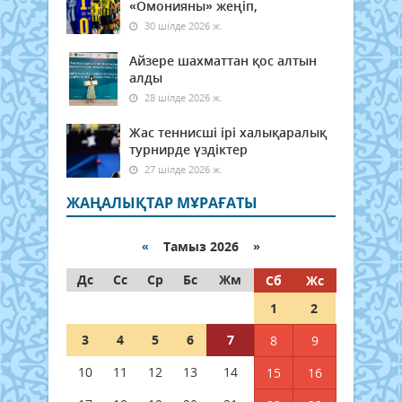
«Омонияны» жеңіп,
30 шілде 2026 ж.
Айзере шахматтан қос алтын
алды
28 шілде 2026 ж.
Жас теннисші ірі халықаралық
турнирде үздіктер
27 шілде 2026 ж.
ЖАҢАЛЫҚТАР МҰРАҒАТЫ
«
Тамыз 2026 »
Дс
Сс
Ср
Бс
Жм
Сб
Жс
1
2
3
4
5
6
7
8
9
10
11
12
13
14
15
16