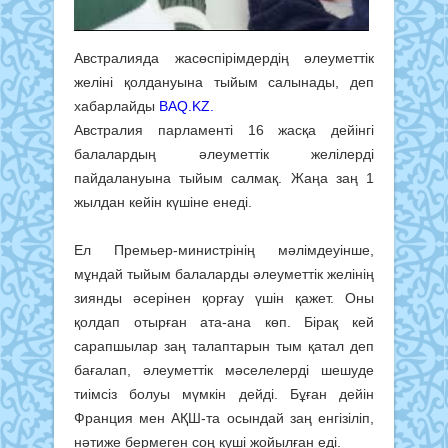
Австралияда жасөспірімдердің әлеуметтік
желіні қолдануына тыйым салынады, деп
хабарлайды
BAQ.KZ.
Австралия парламенті 16 жасқа дейінгі
балалардың әлеуметтік желілерді
пайдалануына тыйым cалмақ. Жаңа заң 1
жылдан кейін күшіне енеді.
Ел Премьер-министрінің мәлімдеуінше,
мұндай тыйым балаларды әлеуметтік желінің
зиянды әсерінен қорғау үшін қажет. Оны
қолдап отырған ата-ана көп. Бірақ кей
сарапшылар заң талаптарын тым қатал деп
бағалап, әлеуметтік мәселелерді шешуде
тиімсіз болуы мүмкін дейді. Бұған дейін
Франция мен АҚШ-та осындай заң енгізіліп,
нәтиже бермеген соң күші жойылған еді.