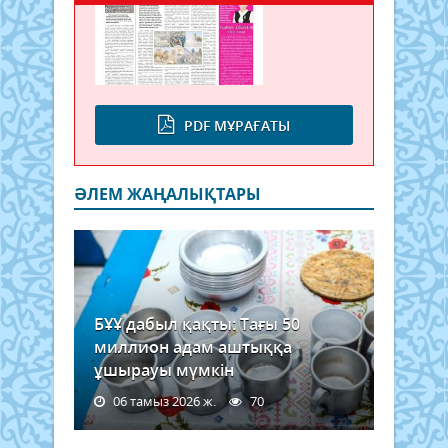
PDF МҰРАҒАТЫ
ӘЛЕМ ЖАҢАЛЫҚТАРЫ
БҰҰ дабыл қақты: Тағы 50
миллион адам аштыққа
ұшырауы мүмкін
06 тамыз 2026 ж.
70