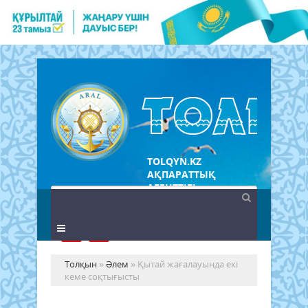
TOLQYN.KZ
АҚПАРАТТЫҚ
АГЕНТТІГІ
Толқын
»
Әлем
» Қытай жағалауында екі
кеме соқтығысты