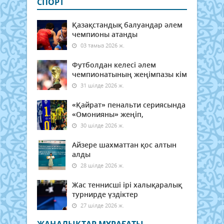
СПОРТ
Қазақстандық балуандар әлем
чемпионы атанды
03 тамыз 2026 ж.
Футболдан келесі әлем
чемпионатының жеңімпазы кім
31 шілде 2026 ж.
«Қайрат» пенальти сериясында
«Омонияны» жеңіп,
30 шілде 2026 ж.
Айзере шахматтан қос алтын
алды
28 шілде 2026 ж.
Жас теннисші ірі халықаралық
турнирде үздіктер
27 шілде 2026 ж.