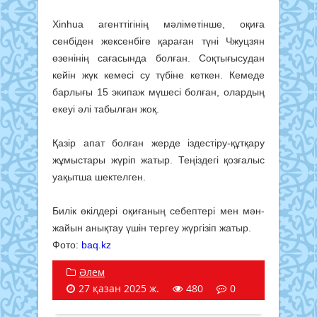
Xinhua агенттігінің мәліметінше, оқиға
сенбіден жексенбіге қараған түні Чжуцзян
өзенінің сағасында болған. Соқтығысудан
кейін жүк кемесі су түбіне кеткен. Кемеде
барлығы 15 экипаж мүшесі болған, олардың
екеуі әлі табылған жоқ.
Қазір апат болған жерде іздестіру-құтқару
жұмыстары жүріп жатыр. Теңіздегі қозғалыс
уақытша шектелген.
Билік өкілдері оқиғаның себептері мен мән-
жайын анықтау үшін тергеу жүргізіп жатыр.
Фото:
baq.kz
Әлем
27 қазан 2025 ж.
480
0