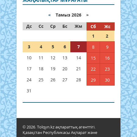
ЖАҢАЛЫҚТАР МҰРАҒАТЫ
«
Тамыз 2026 »
Дс
Сс
Ср
Бс
Жм
Сб
Жс
1
2
3
4
5
6
7
8
9
10
11
12
13
14
15
16
17
18
19
20
21
22
23
24
25
26
27
28
29
30
31
© 2026. Tolqyn.kz ақпараттық агенттігі.
Қазақстан Республикасы Ақпарат және