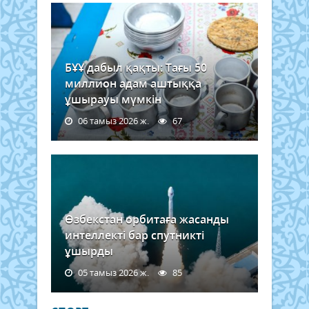
БҰҰ дабыл қақты: Тағы 50
миллион адам аштыққа
ұшырауы мүмкін
06 тамыз 2026 ж.
67
Өзбекстан орбитаға жасанды
интеллекті бар спутникті
ұшырды
05 тамыз 2026 ж.
85