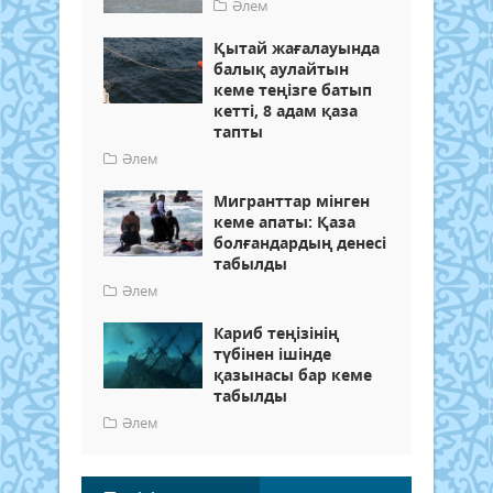
Әлем
Қытай жағалауында
балық аулайтын
кеме теңізге батып
кетті, 8 адам қаза
тапты
Әлем
Мигранттар мінген
кеме апаты: Қаза
болғандардың денесі
табылды
Әлем
Кариб теңізінің
түбінен ішінде
қазынасы бар кеме
табылды
Әлем