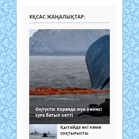
ҰҚСАС ЖАҢАЛЫҚТАР:
Оңтүстік Кореяда жүк кемесі
суға батып кетті
Қытайда екі кеме
соқтығысты