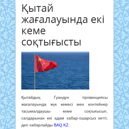
Қытай
жағалауында екі
кеме
соқтығысты
Қытайдың Гуандун провинциясы
жағалауында жүк кемесі мен контейнер
тасымалдаушы кеме соқтығысып,
салдарынан екі адам хабар-ошарсыз кетті,
деп хабарлайды
BAQ.KZ.