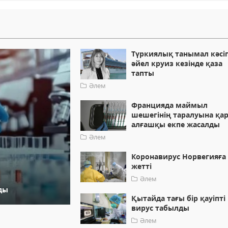
Түркиялық танымал кәсі
әйел круиз кезінде қаза
тапты
Әлем
Францияда маймыл
шешегінің таралуына қа
алғашқы екпе жасалды
Әлем
Коронавирус Норвегияға
жетті
Әлем
ады
Қытайда тағы бір қауіпті
вирус табылды
Әлем