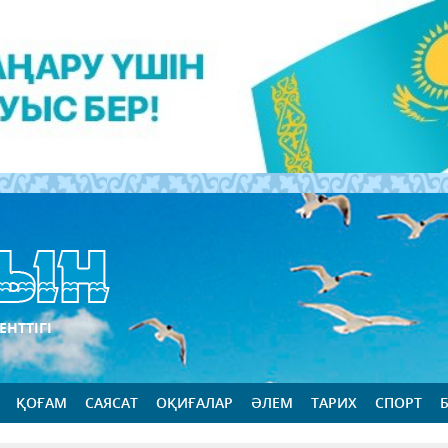
ЕНТТІГІ
ҚОҒАМ
САЯСАТ
ОҚИҒАЛАР
ӘЛЕМ
ТАРИХ
СПОРТ