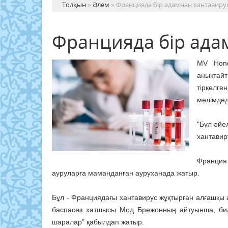
Толқын
»
Әлем
» Францияда бір адамнан хантавиру
Францияда бір ада
MV Hond
анықтай
тіркелге
мәлімдед
"Бұл әйе
хантавиру
Франция
ауруларға маманданған ауруханада жатыр.
Бұл - Франциядағы хантавирус жұқтырған алғашқы а
баспасөз хатшысы Мод Брежонның айтуынша, бил
шаралар" қабылдап жатыр.