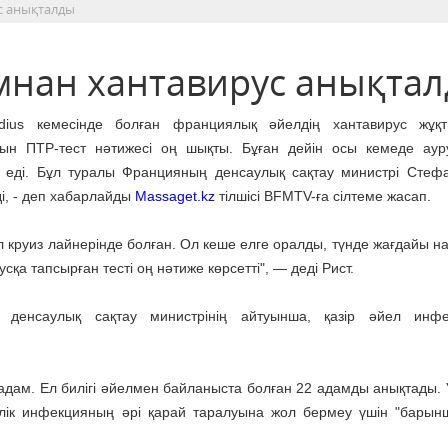
с анықталды
мнан хантавирус анықта
ius кемесінде болған франциялық әйелдің хантавирус жұқт
тын ПТР-тест нәтижесі оң шықты. Бұған дейін осы кемеде ау
н еді. Бұл туралы Францияның денсаулық сақтау министрі Стеф
і, - деп хабарлайды
Massaget.kz
тілшісі BFMTV-ға сілтеме жасап.
л круиз лайнерінде болған. Ол кеше елге оралды, түнде жағдайы н
сқа тапсырған тесті оң нәтиже көрсетті", — деді Рист.
 денсаулық сақтау министрінің айтуынша, қазір әйел инфе
дам. Ел билігі әйелмен байланыста болған 22 адамды анықтады. Ү
ік инфекцияның әрі қарай таралуына жол бермеу үшін "барын