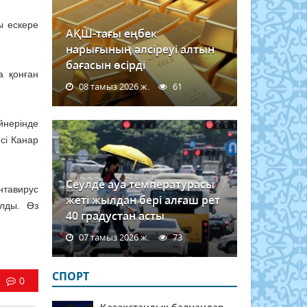
ы ескере
АҚШ-тағы еңбек
нарығының әлсіреуі алтын
бағасын өсірді
а қонған
08 тамыз 2026 ж.
61
йнерінде
сі Канар
Сеулде ауа температурасы
нтавирус
жеті жылдан бері алғаш рет
ылды. Өз
40 градустан асты
07 тамыз 2026 ж.
73
СПОРТ
0