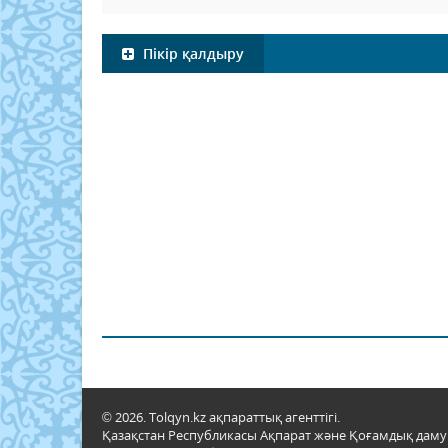
Пікір қалдыру
© 2026. Tolqyn.kz ақпараттық агенттігі.
Қазақстан Республикасы Ақпарат және Қоғамдық даму м