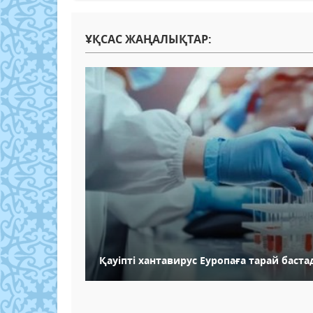
ҰҚСАС ЖАҢАЛЫҚТАР:
Қауіпті хантавирус Еуропаға тарай баст