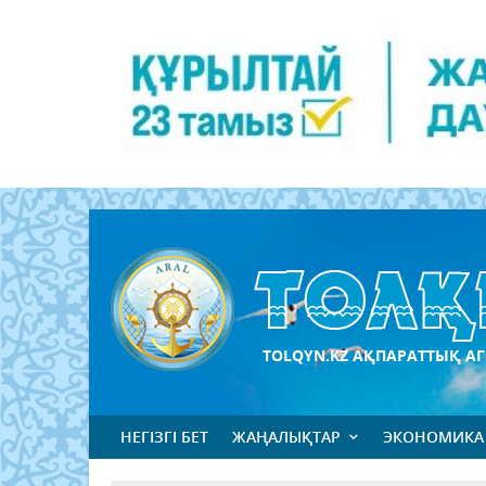
TOLQYN.KZ АҚПАРАТТЫҚ АГ
НЕГІЗГІ БЕТ
ЖАҢАЛЫҚТАР
ЭКОНОМИКА