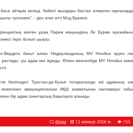
 баса айтқым келеді. Кейінгі жылдары бастан өткерген оқиғалард
шты түсінемін", - деп атап өтті Мод Брежон.
 франциялық мінген ұшақ Париж маңындағы Ле Бурже әуежайын
ижесі теріс болып шықты.
або-Вердеге бағыт алған Нидерландының MV Hondius круиз ла
 растады, үш адам көз жұмды. Өткен жексенбіде MV Hondius кеме
тті.
к бөлігіндегі Тристан-да-Кунья топаралында екі адамның ха
s кемесінен эвакуацияланған АҚШ азаматынан хантавирус таб
ікпен бір адам санитарлық бақылауға алынды.
Әлем
12 мамыр 2026 ж.
153