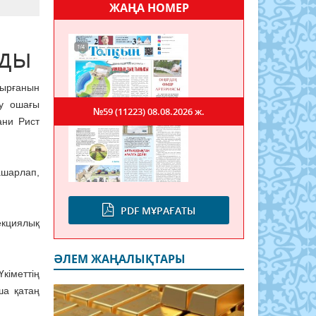
ЖАҢА НОМЕР
лды
ырғанын
ру ошағы
№59 (11223)
08.08.2026 ж.
ани Рист
ашарлап,
PDF МҰРАҒАТЫ
кциялық
ӘЛЕМ ЖАҢАЛЫҚТАРЫ
кіметтің
ша қатаң