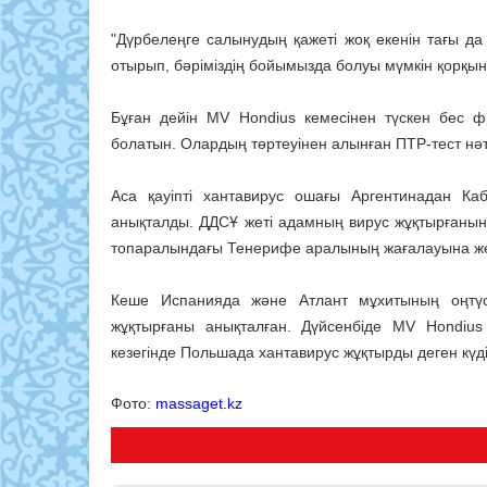
"Дүрбелеңге салынудың қажеті жоқ екенін тағы да
отырып, бәріміздің бойымызда болуы мүмкін қорқыны
Бұған дейін MV Hondius кемесінен түскен бес
болатын. Олардың төртеуінен алынған ПТР-тест нәт
Аса қауіпті хантавирус ошағы Аргентинадан К
анықталды. ДДСҰ жеті адамның вирус жұқтырғанын
топаралындағы Тенерифе аралының жағалауына же
Кеше Испанияда және Атлант мұхитының оңтүсті
жұқтырғаны анықталған. Дүйсенбіде MV Hondiu
кезегінде Польшада хантавирус жұқтырды деген күд
Фото:
massaget.kz