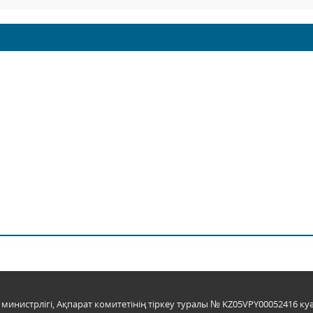
инистрлігі, Ақпарат комитетінің тіркеу туралы № KZ05VPY00052416 куә