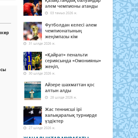
Қазақстандық балуандар
әлем чемпионы атанды
03 тамыз 2026 ж.
Футболдан келесі әлем
чемпионатының
пкер
жеңімпазы кім
31 шілде 2026 ж.
«Қайрат» пенальти
сериясында «Омонияны»
жеңіп,
рсы
30 шілде 2026 ж.
Айзере шахматтан қос
алтын алды
28 шілде 2026 ж.
Жас теннисші ірі
халықаралық турнирде
үздіктер
27 шілде 2026 ж.