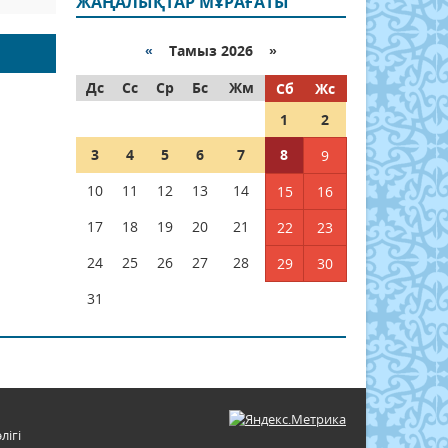
ЖАҢАЛЫҚТАР МҰРАҒАТЫ
«
Тамыз 2026 »
Дс
Сс
Ср
Бс
Жм
Сб
Жс
1
2
3
4
5
6
7
8
9
10
11
12
13
14
15
16
17
18
19
20
21
22
23
24
25
26
27
28
29
30
31
лігі