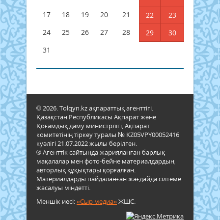
17
18
19
20
21
22
23
24
25
26
27
28
29
30
31
© 2026. Tolqyn.kz ақпараттық агенттігі.
Қазақстан Республикасы Ақпарат және
Қоғамдық даму министрлігі, Ақпарат
комитетінің тіркеу туралы № KZ05VPY00052416
куәлігі 21.07.2022 жылы берілген.
® Агенттік сайтында жарияланған барлық
мақалалар мен фото-бейне материалдардың
авторлық құқықтары қорғалған.
Материалдарды пайдаланған жағдайда сілтеме
жасалуы міндетті.
Меншік иесі:
«Сыр медиа»
ЖШС.