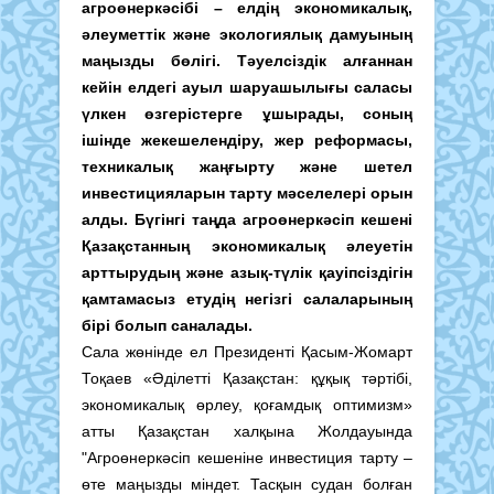
агроөнеркәсібі – елдің экономикалық,
әлеуметтік және экологиялық дамуының
маңызды бөлігі. Тәуелсіздік алғаннан
кейін елдегі ауыл шаруашылығы саласы
үлкен өзгерістерге ұшырады, соның
ішінде жекешелендіру, жер реформасы,
техникалық жаңғырту және шетел
инвестицияларын тарту мәселелері орын
алды. Бүгінгі таңда агроөнеркәсіп кешені
Қазақстанның экономикалық әлеуетін
арттырудың және азық-түлік қауіпсіздігін
қамтамасыз етудің негізгі салаларының
бірі болып саналады.
Сала жөнінде ел Президенті Қасым-Жомарт
Тоқаев «Әділетті Қазақстан: құқық тәртібі,
экономикалық өрлеу, қоғамдық оптимизм»
атты Қазақстан халқына Жолдауында
"Агроөнеркәсіп кешеніне инвестиция тарту –
өте маңызды міндет. Тасқын судан болған