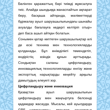
Бөлінген қаражаттың бәрі тиімді жұмсалуға
тиіс. Алайда шындыққа жанаспайтын ақпарат
беру, басқаша айтқанда, мәліметтерді
бұрмалау ауыл шаруашылығындағы шынайы
ахуалды бағалауға кедергі келтіріп отыр»
деп баса ашып айтқан болатын.
Сонымен қатар көптеген шаруашылықтар әлі
де ескі техника мен технологияларды
қолданады. Бұл өнімділікті төмендетіп,
өндірістің өзіндік құнын арттырады.
Сондықтан саланы цифрландыру,
инновациялық технологияларды енгізу және
экспорттық нарықтарды кеңейту арқылы
дамытудың әлеуеті зор.
Цифрландыру және инновация
Қазақстан ауыл шаруашылығын
цифрландыру мен жаңғыртуға белсенді
қадамдар жасауда. Мысалы, кей ауылдарда
GPS навигациясы, дрондар, сенсорлық