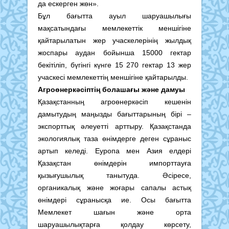
да ескерген жөн».
Бұл бағытта ауыл шаруашылығы
мақсатындағы мемлекеттік меншігіне
қайтарылатын жер учаскелерінің жылдық
жоспары аудан бойынша 15000 гектар
бекітіліп, бүгінгі күнге 15 270 гектар 13 жер
учаскесі мемлекеттің меншігіне қайтарылды.
Агроөнеркәсіптің болашағы және дамуы
Қазақстанның агроөнеркәсіп кешенін
дамытудың маңызды бағыттарының бірі –
экспорттық әлеуетті арттыру. Қазақстанда
экологиялық таза өнімдерге деген сұраныс
артып келеді. Еуропа мен Азия елдері
Қазақстан өнімдерін импорттауға
қызығушылық танытуда. Әсіресе,
органикалық және жоғары сапалы астық
өнімдері сұранысқа ие. Осы бағытта
Мемлекет шағын және орта
шаруашылықтарға қолдау көрсету,