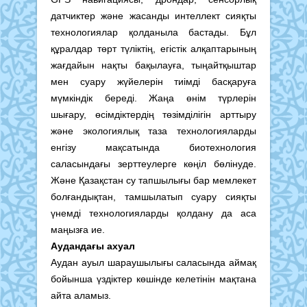
датчиктер және жасанды интеллект сияқты
технологиялар қолданыла бастады. Бұл
құралдар төрт түліктің, егістік алқаптарының
жағдайын нақты бақылауға, тыңайтқыштар
мен суару жүйелерін тиімді басқаруға
мүмкіндік береді. Жаңа өнім түрлерін
шығару, өсімдіктердің төзімділігін арттыру
және экологиялық таза технологияларды
енгізу мақсатында биотехнология
саласындағы зерттеулерге көңіл бөлінуде.
Және Қазақстан су тапшылығы бар мемлекет
болғандықтан, тамшылатып суару сияқты
үнемді технологияларды қолдану да аса
маңызға ие.
Аудандағы ахуал
Аудан ауыл шараушылығы саласында аймақ
бойынша үздіктер көшінде келетінін мақтана
айта аламыз.