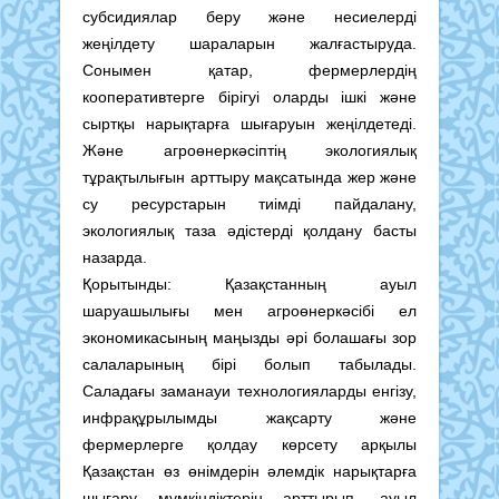
субсидиялар беру және несиелерді
жеңілдету шараларын жалғастыруда.
Сонымен қатар, фермерлердің
кооперативтерге бірігуі оларды ішкі және
сыртқы нарықтарға шығаруын жеңілдетеді.
Және агроөнеркәсіптің экологиялық
тұрақтылығын арттыру мақсатында жер және
су ресурстарын тиімді пайдалану,
экологиялық таза әдістерді қолдану басты
назарда.
Қорытынды: Қазақстанның ауыл
шаруашылығы мен агроөнеркәсібі ел
экономикасының маңызды әрі болашағы зор
салаларының бірі болып табылады.
Саладағы заманауи технологияларды енгізу,
инфрақұрылымды жақсарту және
фермерлерге қолдау көрсету арқылы
Қазақстан өз өнімдерін әлемдік нарықтарға
шығару мүмкіндіктерін арттырып, ауыл