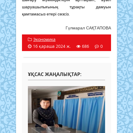
шаруашылығының тұрақты дамуын
қамтамасыз етері сөзсіз.
Гүлмарал САҚТАПОВА
Экономика
16 қараша 2024 ж.
686
0
ҰҚСАС ЖАҢАЛЫҚТАР: