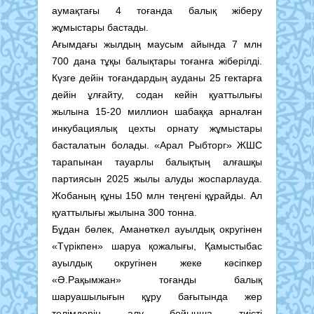
аумақтағы 4 тоғанда балық жіберу
жұмыстары бастады.
Ағымдағы жылдың маусым айында 7 млн
700 дана тұқы балықтары тоғанға жіберілді.
Күзге дейін тоғандардың ауданы 25 гектарға
дейін ұлғайту, содан кейін қуаттылығы
жылына 15-20 миллион шабаққа арналған
инкубациялық цехты орнату жұмыстары
басталатын болады. «Арал Рыбторг» ЖШС
тарапынан тауарлы балықтың алғашқы
партиясын 2025 жылы алуды жоспарлауда.
Жобаның құны 150 млн теңгені құрайды. Ал
қуаттылығы жылына 300 тонна.
Бұдан бөлек, Аманөткел ауылдық округінен
«Түрікпен» шаруа қожалығы, Қамыстыбас
ауылдық округінен жеке кәсіпкер
«Ә.Рақымжан» тоғанды балық
шаруашылығын құру бағытында жер
телімдерін алу бойынша тиісті