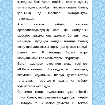
жылдары Кіші Арал теңізіне түсетін судың
көлемі едәуір азайды. Тиісінше ондағы балық
қорының да мөлшері айтарлықтай
төмендеді.
Ата кәсіпті үзбей, саланы
әртараптандырудың өзге де жолдарын
іздестіру арқылы оны дамыту біз үшін аса
маңызды. Ауданда қолдан тоғанда балық
өсіру шаруашылығы қарқынды дамып келеді.
Бүгінгі күні 8 тоғанда балық өсіру
шаруашылығы өз жұмыстарын жүргізуде.
Бөген ауылдық округінен жеке кәсіпкер
«Қ.Қарагенеев», Жаңақұрылыс ауылдық
округінен «Қуаныш» шаруа қожалықтары
тоғандарын тереңдетіп қазып, су жіберу
жұмыстары жүргізуде.
Сонымен қатар, ауданында тұқы өсіретін
тоған балық шаруашылығы құрылды. «Арал
Рыбторг» ЖШС қазіргі уақытта 15 гектар