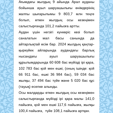
Ағымдағы жылдың 9 айында Арал ауданы
бойынша ауыл шаруашылығы өнімдерінің
жалпы шығарылымы 9 803,7 млн теңге
болып, өткен жылдың осы кезеңімен
салыстырғанда 101,2 пайызға артты.
Аудан үшін негзігі күнкөріс көзі болып
саналатын мал басы санында да
айтарлықтай өсім бар. 2024 жылдың қаңтар-
қыркүйек айларында аудандағы барлық
нысандағы ауыл шаруашылығы
құрылымдарында 60 608 бас мүйізді ірі қара,
102 783 бас қой мен ешкі, (оның ішінде: қой
66 911 бас, ешкі 36 984 бас), 59 034 бас
жылқы, 37 494 бас түйе және 5 020 бас құс
(тауық) есепке алынды.
Осы малдарды өткен жылдың осы кезеңімен
салыстырғанда мүйізді ірі қара малы 141,0
пайызға, қой мен ешкі 117,6 пайызға, жылқы
100,4 пайызға, түйе 108,1 пайызға артқан.