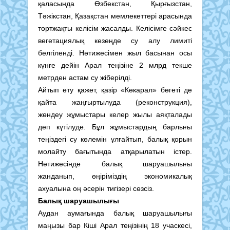
қаласында Өзбекстан, Қырғызстан,
Тәжікстан, Қазақстан мемлекеттері арасында
төртжақты келісім жасалды. Келісімге сәйкес
вегетациялық кезеңде су алу лимиті
белгіленді. Нәтижесімен жыл басынан осы
күнге дейін Арал теңізіне 2 млрд текше
метрден астам су жіберілді.
Айтып өту қажет, қазір «Көкарал» бөгеті де
қайта жаңғыртылуда (реконструкция),
жөндеу жұмыстары келер жылы аяқталады
деп күтілуде. Бұл жұмыстардың барлығы
теңіздегі су көлемін ұлғайтып, балық қорын
молайту бағытында атқарылатын істер.
Нәтижесінде балық шаруашылығы
жанданып, өңіріміздің экономикалық
ахуалына оң әсерін тигізері сөзсіз.
Балық шаруашылығы
Аудан аумағында балық шаруашылығы
маңызы бар Кіші Арал теңізінің 18 учаскесі,