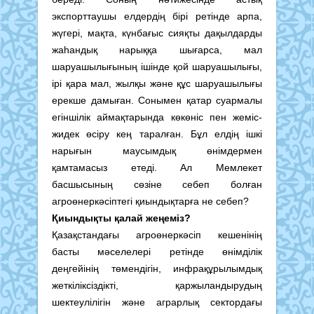
экспорттаушы елдердің бірі ретінде арпа,
жүгері, мақта, күнбағыс сияқты дақылдарды
жаһандық нарыққа шығарса, мал
шаруашылығының ішінде қой шаруашылығы,
ірі қара мал, жылқы және құс шаруашылығы
ерекше дамыған. Сонымен қатар суармалы
егіншілік аймақтарында көкөніс пен жеміс-
жидек өсіру кең таралған. Бұл елдің ішкі
нарығын маусымдық өнімдермен
қамтамасыз етеді. Ал Мемлекет
басшысының сөзіне себеп болған
агроөнеркәсіптегі қиындықтарға не себеп?
Қиындықты қалай жеңеміз?
Қазақстандағы агроөнеркәсіп кешенінің
басты мәселелері ретінде өнімділік
деңгейінің төмендігін, инфрақұрылымдық
жеткіліксіздікті, қаржыландырудың
шектеулілігін және аграрлық сектордағы