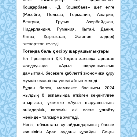
Қошқарбаев», «Д. Кошекбаев» шет елге
(Ресейге, Польша, Германия, Австрия,
Венгрия, Грузия, Азербайджан,
Нидерландия, Румения, Қытай, Дания,
Литва, Қырғыстан, Эстония елдері)
экспорттап келеді.
Тоғанда балық өсіру шаруашылықтары
Ел Президенті Қ.К.Тоқаев халыққа арнаған
жолдауында «Ауыл шаруашылығын
дамытпай, бәсекеге қабілетті экономика құру
мүмкін еместігін» үнемі айтып келеді.
Бұдан бөлек, мемлекет басшысы 2024
жылдың 8 ақпанында өткізген кеңейтілген
отырыста, үкіметке «Ауыл шаруашылығы
өнімдерінің көлемін екі есеге ұлғайту
жөнінде» тапсырма жүктеді.
Негізі, облыстағы су айдындарының басым
көпшілігін Арал ауданы құрайды. Соңғы