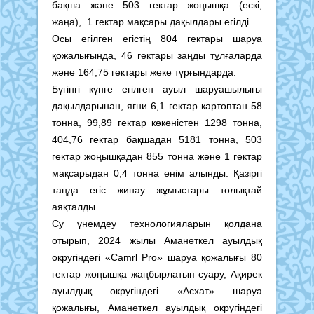
бақша және 503 гектар жоңышқа (ескі,
жаңа), 1 гектар мақсары дақылдары егілді.
Осы егілген егістің 804 гектары шаруа
қожалығында, 46 гектары заңды тұлғаларда
және 164,75 гектары жеке тұрғындарда.
Бүгінгі күнге егілген ауыл шаруашылығы
дақылдарынан, яғни 6,1 гектар картоптан 58
тонна, 99,89 гектар көкөністен 1298 тонна,
404,76 гектар бақшадан 5181 тонна, 503
гектар жоңышқадан 855 тонна және 1 гектар
мақсарыдан 0,4 тонна өнім алынды. Қазіргі
таңда егіс жинау жұмыстары толықтай
аяқталды.
Су үнемдеу технологияларын қолдана
отырып, 2024 жылы Аманөткел ауылдық
округіндегі «Camrl Pro» шаруа қожалығы 80
гектар жоңышқа жаңбырлатып суару, Ақирек
ауылдық округіндегі «Асхат» шаруа
қожалығы, Аманөткел ауылдық округіндегі