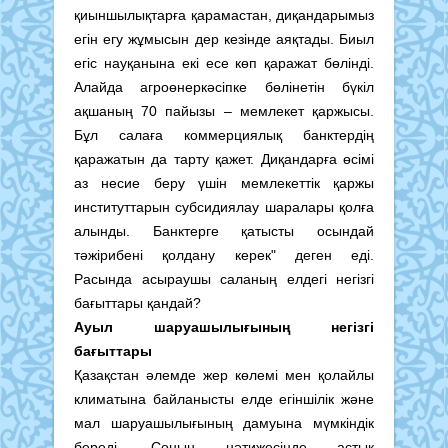
қиыншылықтарға қарамастан, диқандарымыз
егін егу жұмысын дер кезінде аяқтады. Биыл
егіс науқанына екі есе көп қаражат бөлінді.
Алайда агроөнеркәсіпке бөлінетін бүкіл
ақшаның 70 пайызы – мемлекет қаржысы.
Бұл салаға коммерциялық банктердің
қаражатын да тарту қажет. Диқандарға өсімі
аз несие беру үшін мемлекеттік қаржы
институттарын субсидиялау шаралары қолға
алынды. Банктерге қатысты осындай
тәжірибені қолдану керек" деген еді.
Расында асыраушы саланың елдегі негізгі
бағыттары қандай?
Ауыл шаруашылығының негізгі
бағыттары
Қазақстан әлемде жер көлемі мен қолайлы
климатына байланысты елде егіншілік және
мал шаруашылығының дамуына мүмкіндік
береді. Соның нәтижесінде астық