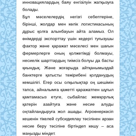
инновациялардың баяу енгізілуін жатқызуға
болады.
Бұл мәселелердің негізгі себептеріне,
бірінші, жолдар мен көлік логистикасының
дұрыс қолға алынбауын айта аламыз. Ол
өнімдерді экспорттау үшін кедергі туғызушы
фактор және қаражат мәселесі мен шағын
фермерлерге оның қолжетімді болмауы,
несиелік шарттардың тиімсіз болуы да басты
қиындық. Және жоғарыда айтқанымыздай
банктерге қатысты тәжірибені қолданудың
кемшілігі. Егер осы олқылықтар оң шешімін
тапса, айналымға қажетті қаражатпен шұғыл
қамтамасыз етуге, сыбайлас жемқорлық
қатерін азайтуға және несие алуды
оңтайландыруға жол ашады. Агроөнеркәсіп
кешенін тікелей субсидиялау тәсілінен арзан
несие беру тәсіліне біртіндеп көшу – аса
маңызды міндет.