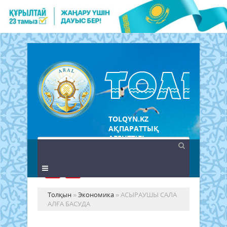
TOLQYN.KZ
АҚПАРАТТЫҚ
АГЕНТТІГІ
Толқын
»
Экономика
» АСЫРАУШЫ САЛА
АЛҒА БАСУДА