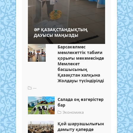
ӘР ҚАЗАҚСТАНДЫҚТЫҢ
ДАУЫСЫ МАҢЫЗДЫ
Барсакелмес
мемлекеттік табиғи
қорығы мекемесінде
Мемлекет
басшысының
Қазақстан халқына
Жолдауы түсіндірілді
---
Салада оң өзгерістер
бар
Экономика
Қой шаруашылығын
дамыту қаперде