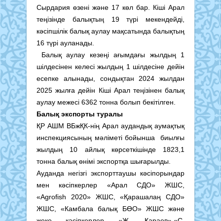
Сырдария өзені және 17 көл бар. Кіші Арал
теңізінде балықтың 19 түрі мекендейді,
кәсіпшілік балық аулау мақсатында балықтың
16 түрі ауланады.
Балық аулау кезеңі ағымдағы жылдың 1
шілдесінен келесі жылдың 1 шілдесіне дейін
есепке алынады, сондықтан 2024 жылдан
2025 жылға дейін Кіші Арал теңізінен балық
аулау межесі 6362 тонна болып бекітілген.
Балық экспорты туралы
ҚР АШМ ВБжҚК-нің Арал аудандық аумақтық
инспекциясының мәліметі бойынша биылғы
жылдың 10 айлық көрсеткішінде 1823,1
тонна балық өнімі экспортқа шығарылды.
Ауданда негізгі экспорттаушы кәсіпорындар
мен кәсіпкерлер «Арал СДО» ЖШС,
«Agrofish 2020» ЖШС, «Қарашалаң СДО»
ЖШС, «Камбала балық БӨО» ЖШС және
жеке кәсіпкерлер «Ж. Қараев»,«С.