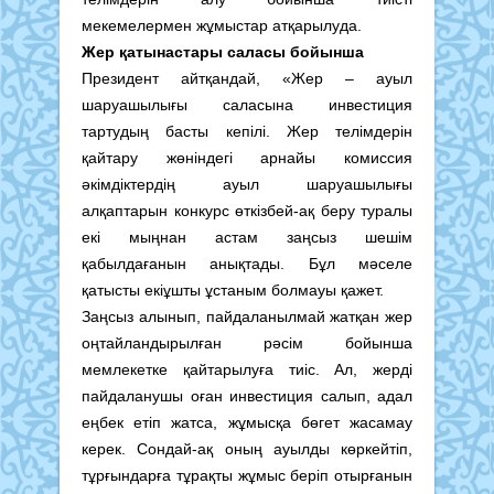
мекемелермен жұмыстар атқарылуда.
Жер қатынастары саласы бойынша
Президент айтқандай, «Жер – ауыл
шаруашылығы саласына инвестиция
тартудың басты кепілі. Жер телімдерін
қайтару жөніндегі арнайы комиссия
әкімдіктердің ауыл шаруашылығы
алқаптарын конкурс өткізбей-ақ беру туралы
екі мыңнан астам заңсыз шешім
қабылдағанын анықтады. Бұл мәселе
қатысты екіұшты ұстаным болмауы қажет.
Заңсыз алынып, пайдаланылмай жатқан жер
оңтайландырылған рәсім бойынша
мемлекетке қайтарылуға тиіс. Ал, жерді
пайдаланушы оған инвестиция салып, адал
еңбек етіп жатса, жұмысқа бөгет жасамау
керек. Сондай-ақ оның ауылды көркейтіп,
тұрғындарға тұрақты жұмыс беріп отырғанын