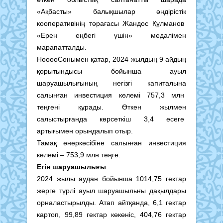
«Ақбасты» балықшылар өндірістік
кооперативінің төрағасы Жандос Құлманов
«Ерен еңбегі үшін» медалімен
марапатталды.
НөөөөСонымен қатар, 2024 жылдың 9 айдың
қорытындысы бойынша ауыл
шаруашылығының негізгі капиталына
салынған инвестиция көлемі 757,3 млн
теңгені құрады. Өткен жылмен
салыстырғанда көрсеткіш 3,4 есеге
артығымен орындалып отыр.
Тамақ өнеркәсібіне салынған инвестиция
көлемі – 753,9 млн теңге.
Егін шаруашылығы
2024 жылы аудан бойынша 1014,75 гектар
жерге түрлі ауыл шаруашылығы дақылдары
орналастырылды. Атап айтқанда, 6,1 гектар
картоп, 99,89 гектар көкөніс, 404,76 гектар