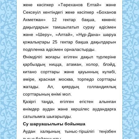
жеке кәсіпкер «Төреханов Елтай» және
Сексеуіл кентіндегі жеке кәсіпкер «Боханов
Ахметжан» 12 гектар бақша, көкөніс
дақылдарын тамшылатып сурау әдісімен
және «Шеру», «Алтай», «Нұр-Дана» шаруа
қожалықтары 25 гектар бақша дақылдарын
подпленка әдісімен орналастырды.
Өнімділігі жоғары егілген дақыл түрлеріне
қарбыздың ницца, атаман, холор, блэйд,
китано сорттары және қауынның күләбі,
әміре, красная москва, торпедо сорттары
жатады. Ал, қиярдың голландиялық
сорттарының өнімі мол.
Қазіргі таңда, егілген егістен алынған
өнімдер аудан және көршілес аудандарға
сатылымға шығарылды.
Су шаруашылығы бойынша
Аудан халқының тыныс-тіршілігі теңізбен
тығыз байланысты.