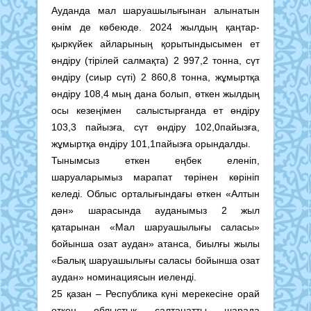
Ауданда мал шаруашылығынан алынатын
өнім де көбеюде. 2024 жылдың қаңтар-
қыркүйек айларының қорытындысымен ет
өндіру (тірілей салмақта) 2 997,2 тонна, сүт
өндіру (сиыр сүті) 2 860,8 тонна, жұмыртқа
өндіру 108,4 мың дана болып, өткен жылдың
осы кезеңімен салыстырғанда ет өндіру
103,3 пайызға, сүт өндіру 102,0пайызға,
жұмыртқа өндіру 101,1пайызға орындалды.
Тынымсыз еткен еңбек еленіп,
шаруаларымыз марапат төрінен көрініп
келеді. Облыс орталығындағы өткен «Алтын
дән» шарасында ауданымыз 2 жыл
қатарынан «Мал шаруашылығы саласы»
бойынша озат аудан» атанса, биылғы жылы
«Балық шаруашылығы саласы бойынша озат
аудан» номинациясын иеленді.
25 қазан – Республика күні мерекесіне орай
өткен облыстық салтанатты шарада