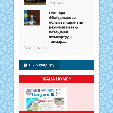
Қоғам
Гүлшара
Әбдіқалықова
облыста карантин
режимін кезең-
кезеңімен
жұмсартуды
тапсырды
Жаңалықтар
Пікір қалдыру
ЖАҢА НОМЕР