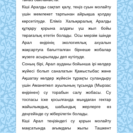
Кіші Аралды сақтап қалу, теңіз суын молайту
үшін мемлекет тарпынан айрықша қолдау
көрсетілуде. Еліміз Халықаралық Аралды
құтқару қорына алдағы үш жыл бойы
төрағалық ететін болады. Осы мерзім ішінде
Арал өңірінің экологиялық ахуалын
жақсартуға бағытталған бірнеше жобалар
жүзеге асырылады деп күтілуде.
Соның бірі, Арал ауданы бойынша ірі көлдер
жүйесі болып саналатын Қамыстыбас және
Ақшатау көлдер жүйесін тұрақты суландыру
үшін Аманөткел ауылының тұсында (Мырзас
өңірінен) су торабын салу жобасы. Су
тоспасы іске қосылғанда мыңдаған гектар
жайылымдық, шабындық жерлерге өз
деңгейінде су жіберілетін болады.
Кіші Арал теңізіндегі су қорын молайту
мақсатында ағымдағы жылы Ташкент