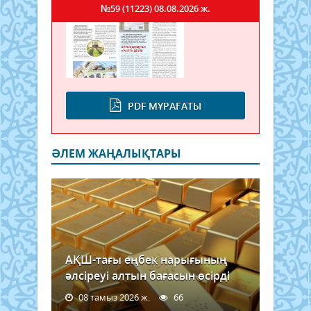
№59 (11223)
08.08.2026 ж.
PDF МҰРАҒАТЫ
ӘЛЕМ ЖАҢАЛЫҚТАРЫ
АҚШ-тағы еңбек нарығының
әлсіреуі алтын бағасын өсірді
08 тамыз 2026 ж.
66