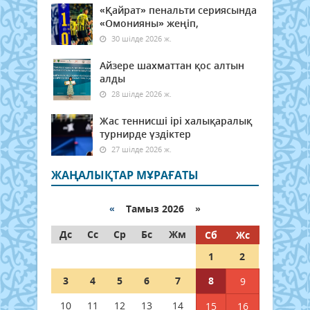
«Қайрат» пенальти сериясында
«Омонияны» жеңіп,
30 шілде 2026 ж.
Айзере шахматтан қос алтын
алды
28 шілде 2026 ж.
Жас теннисші ірі халықаралық
турнирде үздіктер
27 шілде 2026 ж.
ЖАҢАЛЫҚТАР МҰРАҒАТЫ
«
Тамыз 2026 »
Дс
Сс
Ср
Бс
Жм
Сб
Жс
1
2
3
4
5
6
7
8
9
10
11
12
13
14
15
16